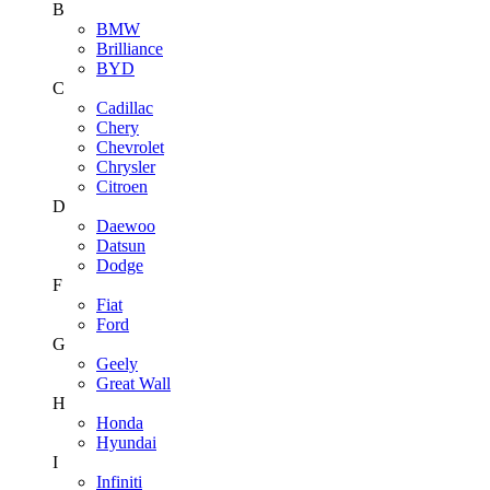
B
BMW
Brilliance
BYD
C
Cadillac
Chery
Chevrolet
Chrysler
Citroen
D
Daewoo
Datsun
Dodge
F
Fiat
Ford
G
Geely
Great Wall
H
Honda
Hyundai
I
Infiniti