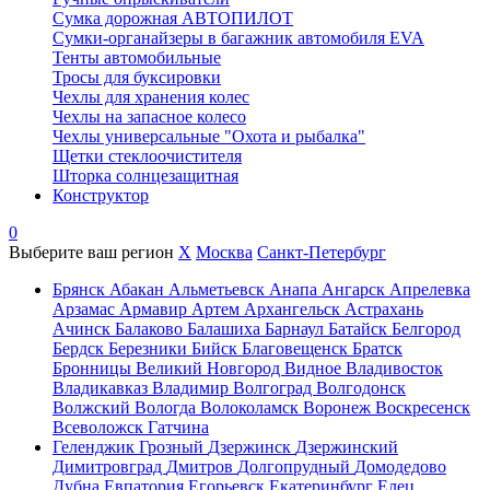
Сумка дорожная АВТОПИЛОТ
Сумки-органайзеры в багажник автомобиля EVA
Тенты автомобильные
Тросы для буксировки
Чехлы для хранения колес
Чехлы на запасное колесо
Чехлы универсальные "Охота и рыбалка"
Щетки стеклоочистителя
Шторка солнцезащитная
Конструктор
0
Выберите ваш регион
X
Москва
Санкт-Петербург
Брянск
Абакан
Альметьевск
Анапа
Ангарск
Апрелевка
Арзамас
Армавир
Артем
Архангельск
Астрахань
Ачинск
Балаково
Балашиха
Барнаул
Батайск
Белгород
Бердск
Березники
Бийск
Благовещенск
Братск
Бронницы
Великий Новгород
Видное
Владивосток
Владикавказ
Владимир
Волгоград
Волгодонск
Волжский
Вологда
Волоколамск
Воронеж
Воскресенск
Всеволожск
Гатчина
Геленджик
Грозный
Дзержинск
Дзержинский
Димитровград
Дмитров
Долгопрудный
Домодедово
Дубна
Евпатория
Егорьевск
Екатеринбург
Елец