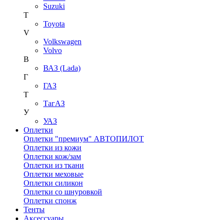
Suzuki
T
Toyota
V
Volkswagen
Volvo
В
ВАЗ (Lada)
Г
ГАЗ
Т
ТагАЗ
У
УАЗ
Оплетки
Оплетки "премиум" АВТОПИЛОТ
Оплетки из кожи
Оплетки кож/зам
Оплетки из ткани
Оплетки меховые
Оплетки силикон
Оплетки со шнуровкой
Оплетки спонж
Тенты
Аксессуары