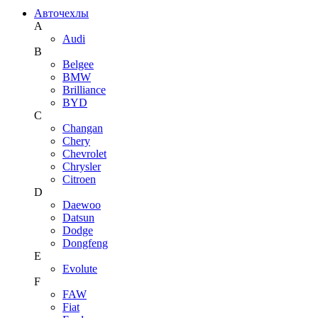
Авточехлы
A
Audi
B
Belgee
BMW
Brilliance
BYD
C
Changan
Chery
Chevrolet
Chrysler
Citroen
D
Daewoo
Datsun
Dodge
Dongfeng
E
Evolute
F
FAW
Fiat