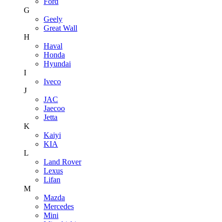
Ford
G
Geely
Great Wall
H
Haval
Honda
Hyundai
I
Iveco
J
JAC
Jaecoo
Jetta
K
Kaiyi
KIA
L
Land Rover
Lexus
Lifan
M
Mazda
Mercedes
Mini