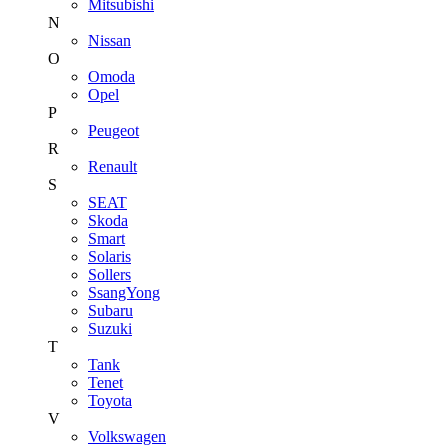
Mitsubishi
N
Nissan
O
Omoda
Opel
P
Peugeot
R
Renault
S
SEAT
Skoda
Smart
Solaris
Sollers
SsangYong
Subaru
Suzuki
T
Tank
Tenet
Toyota
V
Volkswagen