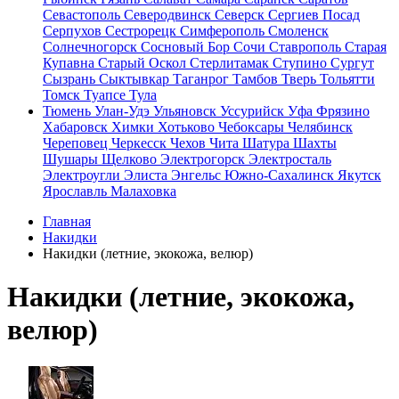
Севастополь
Северодвинск
Северск
Сергиев Посад
Серпухов
Сестрорецк
Симферополь
Смоленск
Солнечногорск
Сосновый Бор
Сочи
Ставрополь
Старая
Купавна
Старый Оскол
Стерлитамак
Ступино
Сургут
Сызрань
Сыктывкар
Таганрог
Тамбов
Тверь
Тольятти
Томск
Туапсе
Тула
Тюмень
Улан-Удэ
Ульяновск
Уссурийск
Уфа
Фрязино
Хабаровск
Химки
Хотьково
Чебоксары
Челябинск
Череповец
Черкесск
Чехов
Чита
Шатура
Шахты
Шушары
Щелково
Электрогорск
Электросталь
Электроугли
Элиста
Энгельс
Южно-Сахалинск
Якутск
Ярославль
Малаховка
Главная
Накидки
Накидки (летние, экокожа, велюр)
Накидки (летние, экокожа,
велюр)