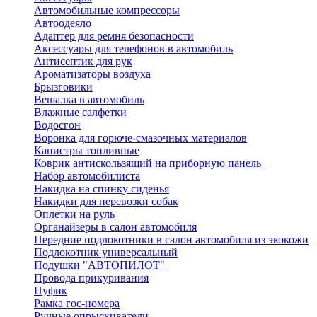
Автомобильные компрессоры
Автоодеяло
Адаптер для ремня безопасности
Аксессуары для телефонов в автомобиль
Антисептик для рук
Ароматизаторы воздуха
Брызговики
Вешалка в автомобиль
Влажные салфетки
Водосгон
Воронка для горюче-смазочных материалов
Канистры топливные
Коврик антискользящий на приборную панель
Набор автомобилиста
Накидка на спинку сиденья
Накидки для перевозки собак
Оплетки на руль
Органайзеры в салон автомобиля
Передние подлокотники в салон автомобиля из экокожи
Подлокотник универсальный
Подушки "АВТОПИЛОТ"
Провода прикуривания
Пуфик
Рамка гос-номера
Ручные опрыскиватели