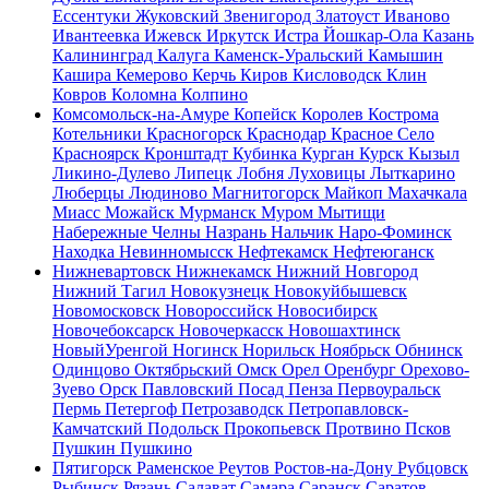
Ессентуки
Жуковский
Звенигород
Златоуст
Иваново
Ивантеевка
Ижевск
Иркутск
Истра
Йошкар-Ола
Казань
Калининград
Калуга
Каменск-Уральский
Камышин
Кашира
Кемерово
Керчь
Киров
Кисловодск
Клин
Ковров
Коломна
Колпино
Комсомольск-на-Амуре
Копейск
Королев
Кострома
Котельники
Красногорск
Краснодар
Красное Село
Красноярск
Кронштадт
Кубинка
Курган
Курск
Кызыл
Ликино-Дулево
Липецк
Лобня
Луховицы
Лыткарино
Люберцы
Людиново
Магнитогорск
Майкоп
Махачкала
Миасс
Можайск
Мурманск
Муром
Мытищи
Набережные Челны
Назрань
Нальчик
Наро-Фоминск
Находка
Невинномысск
Нефтекамск
Нефтеюганск
Нижневартовск
Нижнекамск
Нижний Новгород
Нижний Тагил
Новокузнецк
Новокуйбышевск
Новомосковск
Новороссийск
Новосибирск
Новочебоксарск
Новочеркасск
Новошахтинск
НовыйУренгой
Ногинск
Норильск
Ноябрьск
Обнинск
Одинцово
Октябрьский
Омск
Орел
Оренбург
Орехово-
Зуево
Орск
Павловский Посад
Пенза
Первоуральск
Пермь
Петергоф
Петрозаводск
Петропавловск-
Камчатский
Подольск
Прокопьевск
Протвино
Псков
Пушкин
Пушкино
Пятигорск
Раменское
Реутов
Ростов-на-Дону
Рубцовск
Рыбинск
Рязань
Салават
Самара
Саранск
Саратов