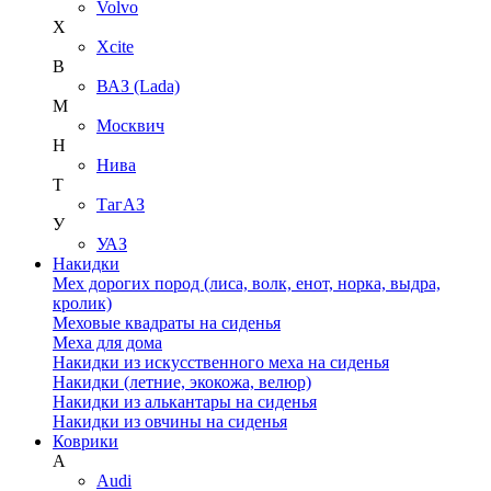
Volvo
X
Xcite
В
ВАЗ (Lada)
М
Москвич
Н
Нива
Т
ТагАЗ
У
УАЗ
Накидки
Мех дорогих пород (лиса, волк, енот, норка, выдра,
кролик)
Меховые квадраты на сиденья
Меха для дома
Накидки из искусственного меха на сиденья
Накидки (летние, экокожа, велюр)
Накидки из алькантары на сиденья
Накидки из овчины на сиденья
Коврики
A
Audi