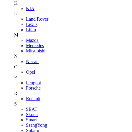
K
KIA
L
Land Rover
Lexus
Lifan
M
Mazda
Mercedes
Mitsubishi
N
Nissan
O
Opel
P
Peugeot
Porsche
R
Renault
S
SEAT
Skoda
Smart
SsangYong
Subaru