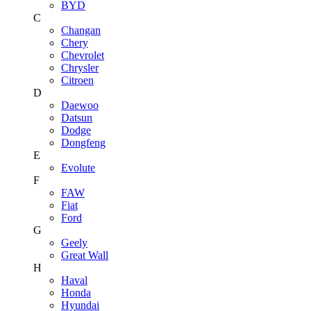
BYD
C
Changan
Chery
Chevrolet
Chrysler
Citroen
D
Daewoo
Datsun
Dodge
Dongfeng
E
Evolute
F
FAW
Fiat
Ford
G
Geely
Great Wall
H
Haval
Honda
Hyundai