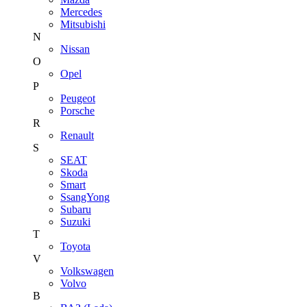
Mercedes
Mitsubishi
N
Nissan
O
Opel
P
Peugeot
Porsche
R
Renault
S
SEAT
Skoda
Smart
SsangYong
Subaru
Suzuki
T
Toyota
V
Volkswagen
Volvo
В