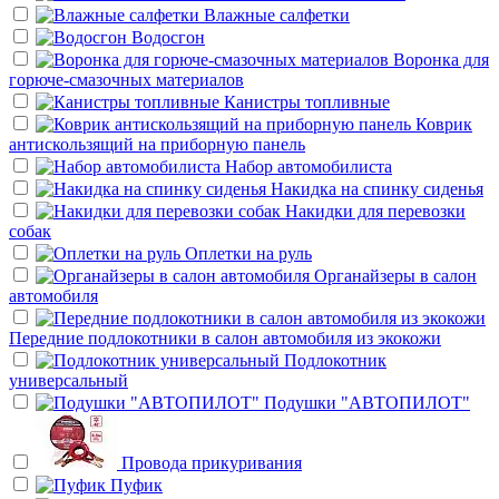
Влажные салфетки
Водосгон
Воронка для
горюче-смазочных материалов
Канистры топливные
Коврик
антискользящий на приборную панель
Набор автомобилиста
Накидка на спинку сиденья
Накидки для перевозки
собак
Оплетки на руль
Органайзеры в салон
автомобиля
Передние подлокотники в салон автомобиля из экокожи
Подлокотник
универсальный
Подушки "АВТОПИЛОТ"
Провода прикуривания
Пуфик