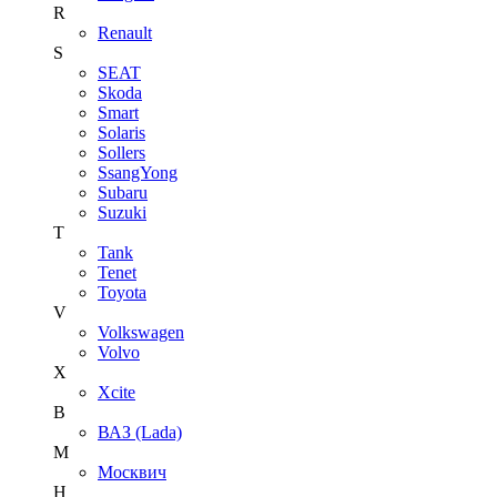
R
Renault
S
SEAT
Skoda
Smart
Solaris
Sollers
SsangYong
Subaru
Suzuki
T
Tank
Tenet
Toyota
V
Volkswagen
Volvo
X
Xcite
В
ВАЗ (Lada)
М
Москвич
Н