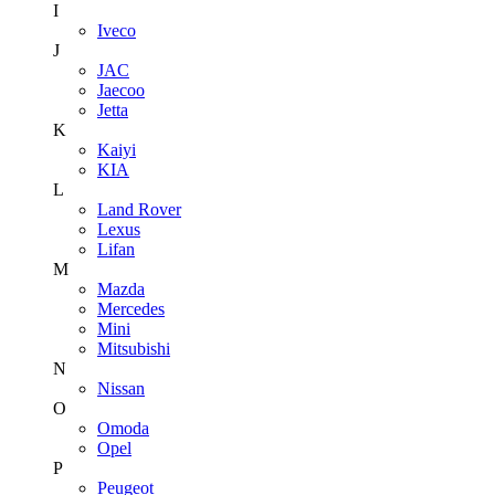
I
Iveco
J
JAC
Jaecoo
Jetta
K
Kaiyi
KIA
L
Land Rover
Lexus
Lifan
M
Mazda
Mercedes
Mini
Mitsubishi
N
Nissan
O
Omoda
Opel
P
Peugeot