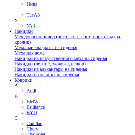
Нива
Т
ТагАЗ
У
УАЗ
Накидки
Мех дорогих пород (лиса, волк, енот, норка, выдра,
кролик)
Меховые квадраты на сиденья
Меха для дома
Накидки из искусственного меха на сиденья
Накидки (летние, экокожа, велюр)
Накидки из алькантары на сиденья
Накидки из овчины на сиденья
Коврики
A
Audi
B
BMW
Brilliance
BYD
C
Cadillac
Chery
Chevrolet