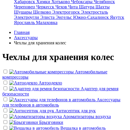
Хабаровск
Химки
Хотьково
Чебоксары
Челябинск
Череповец
Черкесск
Чехов
Чита
Шатура
Шахты
Шушары
Щелково
Электрогорск
Электросталь
Электроугли
Элиста
Энгельс
Южно-Сахалинск
Якутск
Ярославль
Малаховка
Главная
Аксессуары
Чехлы для хранения колес
Чехлы для хранения колес
Автомобильные
компрессоры
Автоодеяло
Адаптер для ремня
безопасности
Аксессуары
для телефонов в автомобиль
Антисептик для рук
Ароматизаторы воздуха
Брызговики
Вешалка в автомобиль