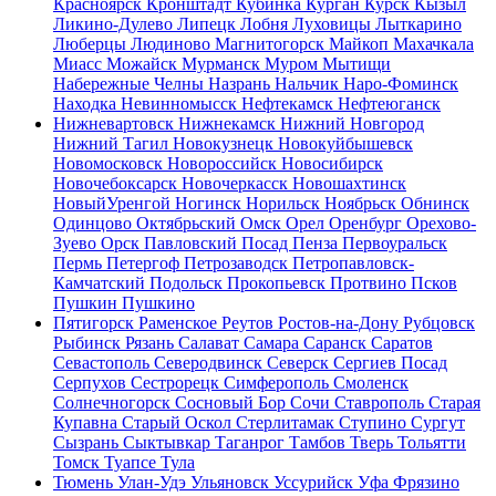
Красноярск
Кронштадт
Кубинка
Курган
Курск
Кызыл
Ликино-Дулево
Липецк
Лобня
Луховицы
Лыткарино
Люберцы
Людиново
Магнитогорск
Майкоп
Махачкала
Миасс
Можайск
Мурманск
Муром
Мытищи
Набережные Челны
Назрань
Нальчик
Наро-Фоминск
Находка
Невинномысск
Нефтекамск
Нефтеюганск
Нижневартовск
Нижнекамск
Нижний Новгород
Нижний Тагил
Новокузнецк
Новокуйбышевск
Новомосковск
Новороссийск
Новосибирск
Новочебоксарск
Новочеркасск
Новошахтинск
НовыйУренгой
Ногинск
Норильск
Ноябрьск
Обнинск
Одинцово
Октябрьский
Омск
Орел
Оренбург
Орехово-
Зуево
Орск
Павловский Посад
Пенза
Первоуральск
Пермь
Петергоф
Петрозаводск
Петропавловск-
Камчатский
Подольск
Прокопьевск
Протвино
Псков
Пушкин
Пушкино
Пятигорск
Раменское
Реутов
Ростов-на-Дону
Рубцовск
Рыбинск
Рязань
Салават
Самара
Саранск
Саратов
Севастополь
Северодвинск
Северск
Сергиев Посад
Серпухов
Сестрорецк
Симферополь
Смоленск
Солнечногорск
Сосновый Бор
Сочи
Ставрополь
Старая
Купавна
Старый Оскол
Стерлитамак
Ступино
Сургут
Сызрань
Сыктывкар
Таганрог
Тамбов
Тверь
Тольятти
Томск
Туапсе
Тула
Тюмень
Улан-Удэ
Ульяновск
Уссурийск
Уфа
Фрязино