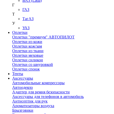
ВАЗ (Lada)
Г
ГАЗ
Т
ТагАЗ
У
УАЗ
Оплетки
Оплетки "премиум" АВТОПИЛОТ
Оплетки из кожи
Оплетки кож/зам
Оплетки из ткани
Оплетки меховые
Оплетки силикон
Оплетки со шнуровкой
Оплетки спонж
Тенты
Аксессуары
Автомобильные компрессоры
Автоодеяло
Адаптер для ремня безопасности
Аксессуары для телефонов в автомобиль
Антисептик для рук
Ароматизаторы воздуха
Брызговики