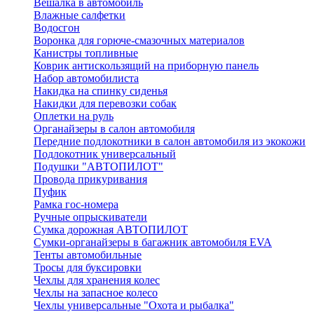
Вешалка в автомобиль
Влажные салфетки
Водосгон
Воронка для горюче-смазочных материалов
Канистры топливные
Коврик антискользящий на приборную панель
Набор автомобилиста
Накидка на спинку сиденья
Накидки для перевозки собак
Оплетки на руль
Органайзеры в салон автомобиля
Передние подлокотники в салон автомобиля из экокожи
Подлокотник универсальный
Подушки "АВТОПИЛОТ"
Провода прикуривания
Пуфик
Рамка гос-номера
Ручные опрыскиватели
Сумка дорожная АВТОПИЛОТ
Сумки-органайзеры в багажник автомобиля EVA
Тенты автомобильные
Тросы для буксировки
Чехлы для хранения колес
Чехлы на запасное колесо
Чехлы универсальные "Охота и рыбалка"