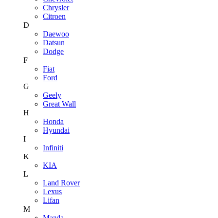
Chrysler
Citroen
D
Daewoo
Datsun
Dodge
F
Fiat
Ford
G
Geely
Great Wall
H
Honda
Hyundai
I
Infiniti
K
KIA
L
Land Rover
Lexus
Lifan
M
Mazda