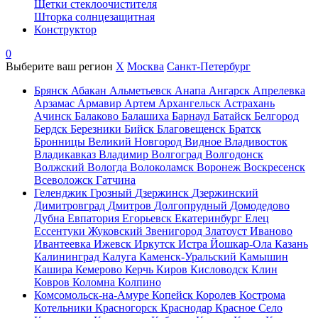
Щетки стеклоочистителя
Шторка солнцезащитная
Конструктор
0
Выберите ваш регион
X
Москва
Санкт-Петербург
Брянск
Абакан
Альметьевск
Анапа
Ангарск
Апрелевка
Арзамас
Армавир
Артем
Архангельск
Астрахань
Ачинск
Балаково
Балашиха
Барнаул
Батайск
Белгород
Бердск
Березники
Бийск
Благовещенск
Братск
Бронницы
Великий Новгород
Видное
Владивосток
Владикавказ
Владимир
Волгоград
Волгодонск
Волжский
Вологда
Волоколамск
Воронеж
Воскресенск
Всеволожск
Гатчина
Геленджик
Грозный
Дзержинск
Дзержинский
Димитровград
Дмитров
Долгопрудный
Домодедово
Дубна
Евпатория
Егорьевск
Екатеринбург
Елец
Ессентуки
Жуковский
Звенигород
Златоуст
Иваново
Ивантеевка
Ижевск
Иркутск
Истра
Йошкар-Ола
Казань
Калининград
Калуга
Каменск-Уральский
Камышин
Кашира
Кемерово
Керчь
Киров
Кисловодск
Клин
Ковров
Коломна
Колпино
Комсомольск-на-Амуре
Копейск
Королев
Кострома
Котельники
Красногорск
Краснодар
Красное Село