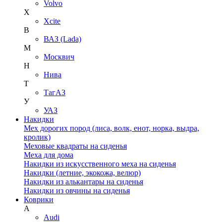
Volvo
X
Xcite
В
ВАЗ (Lada)
М
Москвич
Н
Нива
Т
ТагАЗ
У
УАЗ
Накидки
Мех дорогих пород (лиса, волк, енот, норка, выдра,
кролик)
Меховые квадраты на сиденья
Меха для дома
Накидки из искусственного меха на сиденья
Накидки (летние, экокожа, велюр)
Накидки из алькантары на сиденья
Накидки из овчины на сиденья
Коврики
A
Audi