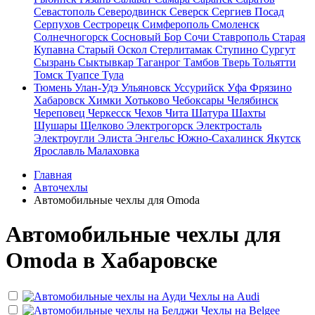
Севастополь
Северодвинск
Северск
Сергиев Посад
Серпухов
Сестрорецк
Симферополь
Смоленск
Солнечногорск
Сосновый Бор
Сочи
Ставрополь
Старая
Купавна
Старый Оскол
Стерлитамак
Ступино
Сургут
Сызрань
Сыктывкар
Таганрог
Тамбов
Тверь
Тольятти
Томск
Туапсе
Тула
Тюмень
Улан-Удэ
Ульяновск
Уссурийск
Уфа
Фрязино
Хабаровск
Химки
Хотьково
Чебоксары
Челябинск
Череповец
Черкесск
Чехов
Чита
Шатура
Шахты
Шушары
Щелково
Электрогорск
Электросталь
Электроугли
Элиста
Энгельс
Южно-Сахалинск
Якутск
Ярославль
Малаховка
Главная
Авточехлы
Автомобильные чехлы для Omoda
Автомобильные чехлы для
Omoda в Хабаровске
Чехлы на
Audi
Чехлы на
Belgee