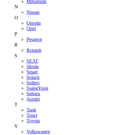
Mitsubishi
N
Nissan
O
Omoda
Opel
P
Peugeot
R
Renault
S
SEAT
Skoda
Smart
Solaris
Sollers
SsangYong
Subaru
Suzuki
T
Tank
Tenet
Toyota
V
Volkswagen