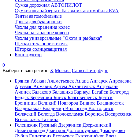
Сумка дорожная АВТОПИЛОТ
Сумки-органайзеры в багажник автомобиля EVA
Тенты автомобильные
Тросы для буксировки
Чехлы для хранения колес
Чехлы на запасное колесо
Чехлы универсальные "Охота и рыбалка"
Щетки стеклоочистителя
Шторка солнцезащитная
Конструктор
0
Выберите ваш регион
X
Москва
Санкт-Петербург
Брянск
Абакан
Альметьевск
Анапа
Ангарск
Апрелевка
Арзамас
Армавир
Артем
Архангельск
Астрахань
Ачинск
Балаково
Балашиха
Барнаул
Батайск
Белгород
Бердск
Березники
Бийск
Благовещенск
Братск
Бронницы
Великий Новгород
Видное
Владивосток
Владикавказ
Владимир
Волгоград
Волгодонск
Волжский
Вологда
Волоколамск
Воронеж
Воскресенск
Всеволожск
Гатчина
Геленджик
Грозный
Дзержинск
Дзержинский
Димитровград
Дмитров
Долгопрудный
Домодедово
Дубна
Евпатория
Егорьевск
Екатеринбург
Елец