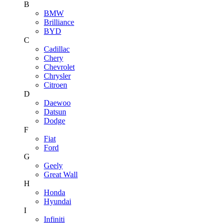
B
BMW
Brilliance
BYD
C
Cadillac
Chery
Chevrolet
Chrysler
Citroen
D
Daewoo
Datsun
Dodge
F
Fiat
Ford
G
Geely
Great Wall
H
Honda
Hyundai
I
Infiniti