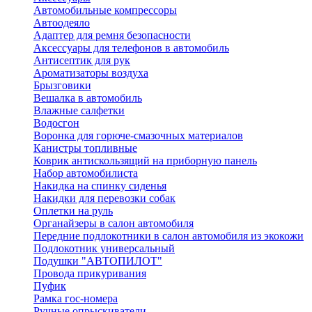
Автомобильные компрессоры
Автоодеяло
Адаптер для ремня безопасности
Аксессуары для телефонов в автомобиль
Антисептик для рук
Ароматизаторы воздуха
Брызговики
Вешалка в автомобиль
Влажные салфетки
Водосгон
Воронка для горюче-смазочных материалов
Канистры топливные
Коврик антискользящий на приборную панель
Набор автомобилиста
Накидка на спинку сиденья
Накидки для перевозки собак
Оплетки на руль
Органайзеры в салон автомобиля
Передние подлокотники в салон автомобиля из экокожи
Подлокотник универсальный
Подушки "АВТОПИЛОТ"
Провода прикуривания
Пуфик
Рамка гос-номера
Ручные опрыскиватели