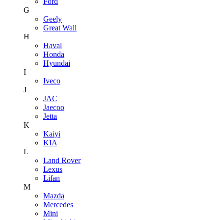
Ford
G
Geely
Great Wall
H
Haval
Honda
Hyundai
I
Iveco
J
JAC
Jaecoo
Jetta
K
Kaiyi
KIA
L
Land Rover
Lexus
Lifan
M
Mazda
Mercedes
Mini