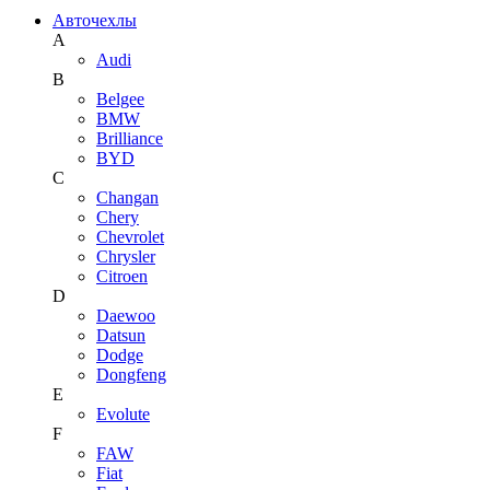
Авточехлы
A
Audi
B
Belgee
BMW
Brilliance
BYD
C
Changan
Chery
Chevrolet
Chrysler
Citroen
D
Daewoo
Datsun
Dodge
Dongfeng
E
Evolute
F
FAW
Fiat