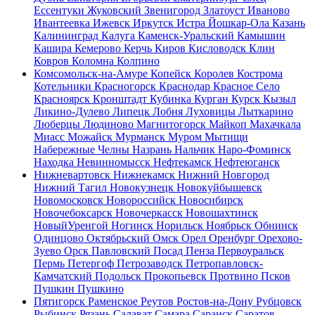
Ессентуки
Жуковский
Звенигород
Златоуст
Иваново
Ивантеевка
Ижевск
Иркутск
Истра
Йошкар-Ола
Казань
Калининград
Калуга
Каменск-Уральский
Камышин
Кашира
Кемерово
Керчь
Киров
Кисловодск
Клин
Ковров
Коломна
Колпино
Комсомольск-на-Амуре
Копейск
Королев
Кострома
Котельники
Красногорск
Краснодар
Красное Село
Красноярск
Кронштадт
Кубинка
Курган
Курск
Кызыл
Ликино-Дулево
Липецк
Лобня
Луховицы
Лыткарино
Люберцы
Людиново
Магнитогорск
Майкоп
Махачкала
Миасс
Можайск
Мурманск
Муром
Мытищи
Набережные Челны
Назрань
Нальчик
Наро-Фоминск
Находка
Невинномысск
Нефтекамск
Нефтеюганск
Нижневартовск
Нижнекамск
Нижний Новгород
Нижний Тагил
Новокузнецк
Новокуйбышевск
Новомосковск
Новороссийск
Новосибирск
Новочебоксарск
Новочеркасск
Новошахтинск
НовыйУренгой
Ногинск
Норильск
Ноябрьск
Обнинск
Одинцово
Октябрьский
Омск
Орел
Оренбург
Орехово-
Зуево
Орск
Павловский Посад
Пенза
Первоуральск
Пермь
Петергоф
Петрозаводск
Петропавловск-
Камчатский
Подольск
Прокопьевск
Протвино
Псков
Пушкин
Пушкино
Пятигорск
Раменское
Реутов
Ростов-на-Дону
Рубцовск
Рыбинск
Рязань
Салават
Самара
Саранск
Саратов