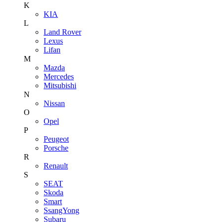
K
KIA
L
Land Rover
Lexus
Lifan
M
Mazda
Mercedes
Mitsubishi
N
Nissan
O
Opel
P
Peugeot
Porsche
R
Renault
S
SEAT
Skoda
Smart
SsangYong
Subaru