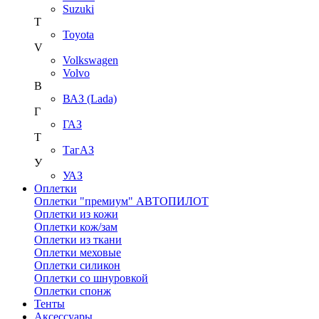
Suzuki
T
Toyota
V
Volkswagen
Volvo
В
ВАЗ (Lada)
Г
ГАЗ
Т
ТагАЗ
У
УАЗ
Оплетки
Оплетки "премиум" АВТОПИЛОТ
Оплетки из кожи
Оплетки кож/зам
Оплетки из ткани
Оплетки меховые
Оплетки силикон
Оплетки со шнуровкой
Оплетки спонж
Тенты
Аксессуары