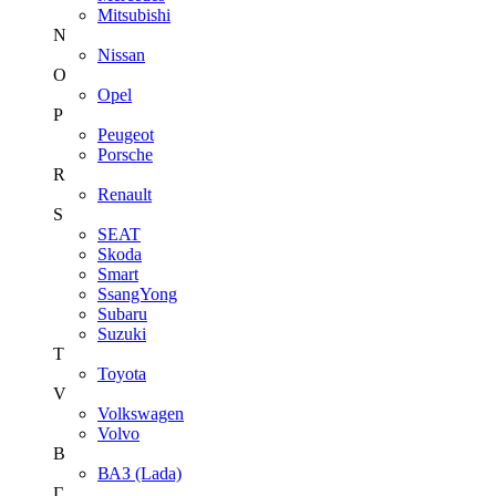
Mitsubishi
N
Nissan
O
Opel
P
Peugeot
Porsche
R
Renault
S
SEAT
Skoda
Smart
SsangYong
Subaru
Suzuki
T
Toyota
V
Volkswagen
Volvo
В
ВАЗ (Lada)
Г