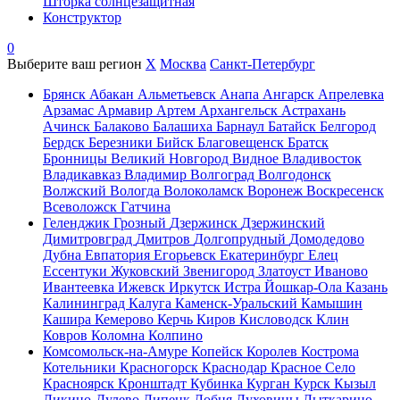
Шторка солнцезащитная
Конструктор
0
Выберите ваш регион
X
Москва
Санкт-Петербург
Брянск
Абакан
Альметьевск
Анапа
Ангарск
Апрелевка
Арзамас
Армавир
Артем
Архангельск
Астрахань
Ачинск
Балаково
Балашиха
Барнаул
Батайск
Белгород
Бердск
Березники
Бийск
Благовещенск
Братск
Бронницы
Великий Новгород
Видное
Владивосток
Владикавказ
Владимир
Волгоград
Волгодонск
Волжский
Вологда
Волоколамск
Воронеж
Воскресенск
Всеволожск
Гатчина
Геленджик
Грозный
Дзержинск
Дзержинский
Димитровград
Дмитров
Долгопрудный
Домодедово
Дубна
Евпатория
Егорьевск
Екатеринбург
Елец
Ессентуки
Жуковский
Звенигород
Златоуст
Иваново
Ивантеевка
Ижевск
Иркутск
Истра
Йошкар-Ола
Казань
Калининград
Калуга
Каменск-Уральский
Камышин
Кашира
Кемерово
Керчь
Киров
Кисловодск
Клин
Ковров
Коломна
Колпино
Комсомольск-на-Амуре
Копейск
Королев
Кострома
Котельники
Красногорск
Краснодар
Красное Село
Красноярск
Кронштадт
Кубинка
Курган
Курск
Кызыл
Ликино-Дулево
Липецк
Лобня
Луховицы
Лыткарино