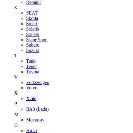
Renault
S
SEAT
Skoda
Smart
Solaris
Sollers
SsangYong
Subaru
Suzuki
T
Tank
Tenet
Toyota
V
Volkswagen
Volvo
X
Xcite
В
ВАЗ (Lada)
М
Москвич
Н
Нива