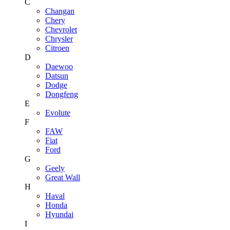
C
Changan
Chery
Chevrolet
Chrysler
Citroen
D
Daewoo
Datsun
Dodge
Dongfeng
E
Evolute
F
FAW
Fiat
Ford
G
Geely
Great Wall
H
Haval
Honda
Hyundai
I