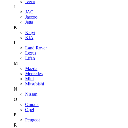
Iveco
J
JAC
Jaecoo
Jetta
K
Kaiyi
KIA
L
Land Rover
Lexus
Lifan
M
Mazda
Mercedes
Mini
Mitsubishi
N
Nissan
O
Omoda
Opel
P
Peugeot
R