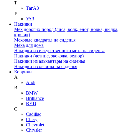
Т
ТагАЗ
У
УАЗ
Накидки
Мех дорогих пород (лиса, волк, енот, норка, выдра,
кролик)
Меховые квадраты на сиденья
Меха для дома
Накидки из искусственного меха на сиденья
Накидки (летние, экокожа, велюр)
Накидки из алькантары на сиденья
Накидки из овчины на сиденья
Коврики
A
Audi
B
BMW
Brilliance
BYD
C
Cadillac
Chery
Chevrolet
Chrysler