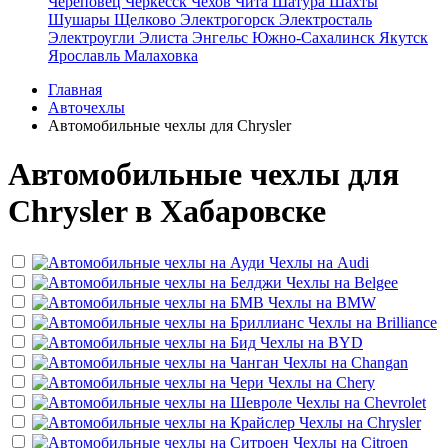
Череповец
Черкесск
Чехов
Чита
Шатура
Шахты
Шушары
Щелково
Электрогорск
Электросталь
Электроугли
Элиста
Энгельс
Южно-Сахалинск
Якутск
Ярославль
Малаховка
Главная
Авточехлы
Автомобильные чехлы для Chrysler
Автомобильные чехлы для
Chrysler в Хабаровске
Чехлы на
Audi
Чехлы на
Belgee
Чехлы на
BMW
Чехлы на
Brilliance
Чехлы на
BYD
Чехлы на
Changan
Чехлы на
Chery
Чехлы на
Chevrolet
Чехлы на
Chrysler
Чехлы на
Citroen