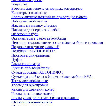
Водосгон
Воронка для горюче-смазочных материалов
Канистры топливные
Коврик антискользящий на приборную панель
Набор автомобилиста
Накидка на спинку сиденья
Накидки для перевозки собак
Оплетки на руль
Органайзеры в салон автомобиля
Передние подлокотники в салон автомобиля из экокожи
Подлокотник универсальный
Подушки "АВТОПИЛОТ"
Провода прикуривания
Пуфик
Рамка гос-номера
Ручные опрыскиватели
Сумка дорожная АВТОПИЛОТ
Сумки-органайзеры в багажник автомобиля EVA
Тенты автомобильные
Тросы для буксировки
Чехлы для хранения колес
Чехлы на запасное колесо
Чехлы универсальные "Охота и рыбалка"
Щетки стеклоочистителя