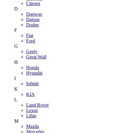
Citroen
D
Daewoo
Datsun
Dodge
F
Fiat
Ford
G
Geely
Great Wall
H
Honda
Hyundai
I
Infiniti
K
KIA
L
Land Rover
Lexus
Lifan
M
Mazda
Mercedes