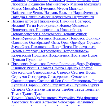
Люберцы
Людиново
Магнитогорск
Майкоп
Махачкала
Миасс
Можайск
Мурманск
Муром
Мытищи
Набережные Челны
Назрань
Нальчик
Наро-Фоминск
Находка
Невинномысск
Нефтекамск
Нефтеюганск
Нижневартовск
Нижнекамск
Нижний Новгород
Нижний Тагил
Новокузнецк
Новокуйбышевск
Новомосковск
Новороссийск
Новосибирск
Новочебоксарск
Новочеркасск
Новошахтинск
НовыйУренгой
Ногинск
Норильск
Ноябрьск
Обнинск
Одинцово
Октябрьский
Омск
Орел
Оренбург
Орехово-
Зуево
Орск
Павловский Посад
Пенза
Первоуральск
Пермь
Петергоф
Петрозаводск
Петропавловск-
Камчатский
Подольск
Прокопьевск
Протвино
Псков
Пушкин
Пушкино
Пятигорск
Раменское
Реутов
Ростов-на-Дону
Рубцовск
Рыбинск
Рязань
Салават
Самара
Саранск
Саратов
Севастополь
Северодвинск
Северск
Сергиев Посад
Серпухов
Сестрорецк
Симферополь
Смоленск
Солнечногорск
Сосновый Бор
Сочи
Ставрополь
Старая
Купавна
Старый Оскол
Стерлитамак
Ступино
Сургут
Сызрань
Сыктывкар
Таганрог
Тамбов
Тверь
Тольятти
Томск
Туапсе
Тула
Тюмень
Улан-Удэ
Ульяновск
Уссурийск
Уфа
Фрязино
Хабаровск
Химки
Хотьково
Чебоксары
Челябинск