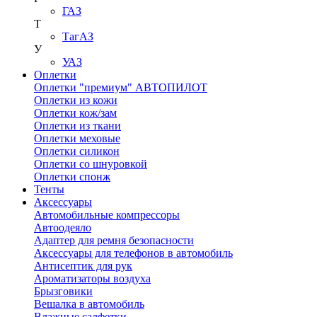
ГАЗ
Т
ТагАЗ
У
УАЗ
Оплетки
Оплетки "премиум" АВТОПИЛОТ
Оплетки из кожи
Оплетки кож/зам
Оплетки из ткани
Оплетки меховые
Оплетки силикон
Оплетки со шнуровкой
Оплетки спонж
Тенты
Аксессуары
Автомобильные компрессоры
Автоодеяло
Адаптер для ремня безопасности
Аксессуары для телефонов в автомобиль
Антисептик для рук
Ароматизаторы воздуха
Брызговики
Вешалка в автомобиль
Влажные салфетки