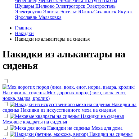
Череповец
Черкесск
Чехов
Чита
Шатура
Шахты
Шушары
Щелково
Электрогорск
Электросталь
Электроугли
Элиста
Энгельс
Южно-Сахалинск
Якутск
Ярославль
Малаховка
Главная
Накидки
Накидки из алькантары на сиденья
Накидки из алькантары на
сиденья
Накидки на сиденья
Мех дорогих пород (лиса, волк, енот,
норка, выдра, кролик)
Накидки на
сиденья
Накидки из искусственного меха на сиденья
Накидки на сиденья
Меховые квадраты на сиденья
Накидки на сиденья
Меха для дома
Накидки на сиденья