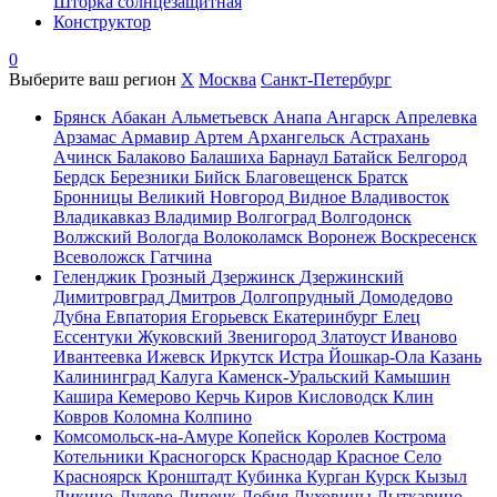
Шторка солнцезащитная
Конструктор
0
Выберите ваш регион
X
Москва
Санкт-Петербург
Брянск
Абакан
Альметьевск
Анапа
Ангарск
Апрелевка
Арзамас
Армавир
Артем
Архангельск
Астрахань
Ачинск
Балаково
Балашиха
Барнаул
Батайск
Белгород
Бердск
Березники
Бийск
Благовещенск
Братск
Бронницы
Великий Новгород
Видное
Владивосток
Владикавказ
Владимир
Волгоград
Волгодонск
Волжский
Вологда
Волоколамск
Воронеж
Воскресенск
Всеволожск
Гатчина
Геленджик
Грозный
Дзержинск
Дзержинский
Димитровград
Дмитров
Долгопрудный
Домодедово
Дубна
Евпатория
Егорьевск
Екатеринбург
Елец
Ессентуки
Жуковский
Звенигород
Златоуст
Иваново
Ивантеевка
Ижевск
Иркутск
Истра
Йошкар-Ола
Казань
Калининград
Калуга
Каменск-Уральский
Камышин
Кашира
Кемерово
Керчь
Киров
Кисловодск
Клин
Ковров
Коломна
Колпино
Комсомольск-на-Амуре
Копейск
Королев
Кострома
Котельники
Красногорск
Краснодар
Красное Село
Красноярск
Кронштадт
Кубинка
Курган
Курск
Кызыл
Ликино-Дулево
Липецк
Лобня
Луховицы
Лыткарино