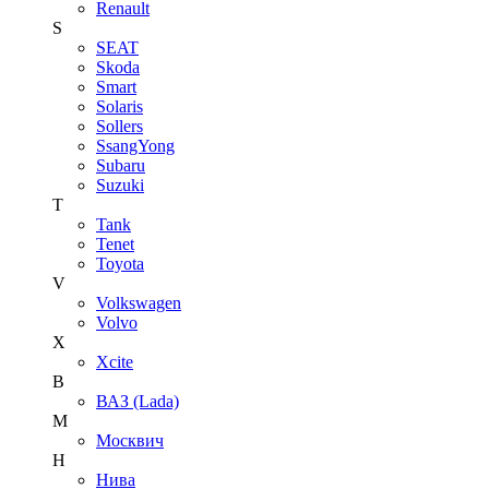
Renault
S
SEAT
Skoda
Smart
Solaris
Sollers
SsangYong
Subaru
Suzuki
T
Tank
Tenet
Toyota
V
Volkswagen
Volvo
X
Xcite
В
ВАЗ (Lada)
М
Москвич
Н
Нива