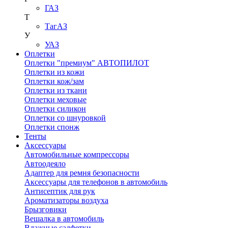
ГАЗ
Т
ТагАЗ
У
УАЗ
Оплетки
Оплетки "премиум" АВТОПИЛОТ
Оплетки из кожи
Оплетки кож/зам
Оплетки из ткани
Оплетки меховые
Оплетки силикон
Оплетки со шнуровкой
Оплетки спонж
Тенты
Аксессуары
Автомобильные компрессоры
Автоодеяло
Адаптер для ремня безопасности
Аксессуары для телефонов в автомобиль
Антисептик для рук
Ароматизаторы воздуха
Брызговики
Вешалка в автомобиль
Влажные салфетки