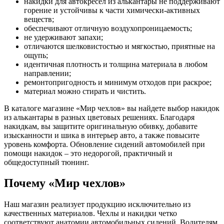
накидки для автокресел из алькантары не поддерживают
горение и устойчивы к части химически-активных
веществ;
обеспечивают отличную воздухопроницаемость;
не удерживают запахи;
отличаются шелковистостью и мягкостью, приятные на
ощупь;
идентичная плотность и толщина материала в любом
направлении;
ремонтопригодность и минимум отходов при раскрое;
материал можно стирать и чистить.
В каталоге магазине «Мир чехлов» вы найдете выбор накидок
из алькантары в разных цветовых решениях. Благодаря
накидкам, вы защитите оригинальную обивку, добавите
изысканности и шика в интерьер авто, а также повысите
уровень комфорта. Обновление сидений автомобилей при
помощи накидок – это недорогой, практичный и
общедоступный тюнинг.
Почему «Мир чехлов»
Наш магазин реализует продукцию исключительно из
качественных материалов. Чехлы и накидки четко
соответствуют анатомии автомобильных сидений. Водителям