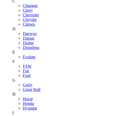
C
Changan
Chery
Chevrolet
Chrysler
Citroen
D
Daewoo
Datsun
Dodge
Dongfeng
E
Evolute
F
FAW
Fiat
Ford
G
Geely
Great Wall
H
Haval
Honda
Hyundai
I