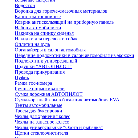
Водосгон
Воронка для горюче-смазочных материалов
Канистры топливные
Коврик антискользящий на приборную панель
Набор автомобилиста
Накидка на спинку сиденья
Накидки для перевозки собак
Оплетки на руль
Органайзеры в салон автомобиля
Передние подлокотники в салон автомобиля из экокожи
Подлокотник универсальный
Подушки "АВТОПИЛОТ"
Провода прикуривания
Пуфик
Рамка гос-номера
Ручные опрыскиватели
Сумка дорожная АВТОПИЛОТ
Сумки-органайзеры в багажник автомобиля EVA
Тенты автомобильные
Тросы для буксировки
Чехлы для хранения колес
Чехлы на запасное колесо
Чехлы универсальные "Охота и рыбалка"
Щетки стеклоочистителя