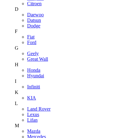
Citroen
D
Daewoo
Datsun
Dodge
F
Fiat
Ford
G
Geely
Great Wall
H
Honda
Hyundai
I
Infiniti
K
KIA
L
Land Rover
Lexus
Lifan
M
Mazda
Mercedes