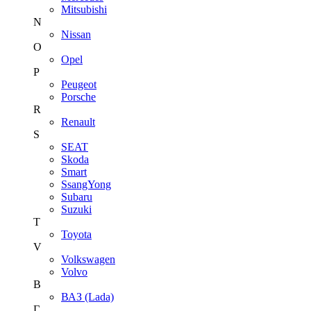
Mitsubishi
N
Nissan
O
Opel
P
Peugeot
Porsche
R
Renault
S
SEAT
Skoda
Smart
SsangYong
Subaru
Suzuki
T
Toyota
V
Volkswagen
Volvo
В
ВАЗ (Lada)
Г