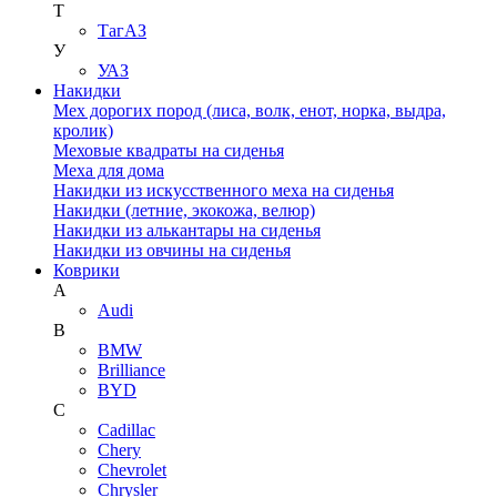
Т
ТагАЗ
У
УАЗ
Накидки
Мех дорогих пород (лиса, волк, енот, норка, выдра,
кролик)
Меховые квадраты на сиденья
Меха для дома
Накидки из искусственного меха на сиденья
Накидки (летние, экокожа, велюр)
Накидки из алькантары на сиденья
Накидки из овчины на сиденья
Коврики
A
Audi
B
BMW
Brilliance
BYD
C
Cadillac
Chery
Chevrolet
Chrysler