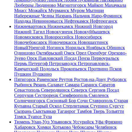
Люберцы
Людиново
Магнитогорск
Майкоп
Махачкала
Миасс
Можайск
Мурманск
Муром
Мытищи
Набережные Челны
Назрань
Нальчик
Наро-Фоминск
Находка
Невинномысск
Нефтекамск
Нефтеюганск
Нижневартовск
Нижнекамск
Нижний Новгород
Нижний Тагил
Новокузнецк
Новокуйбышевск
Новомосковск
Новороссийск
Новосибирск
Новочебоксарск
Новочеркасск
Новошахтинск
НовыйУренгой
Ногинск
Норильск
Ноябрьск
Обнинск
Одинцово
Октябрьский
Омск
Орел
Оренбург
Орехово-
Зуево
Орск
Павловский Посад
Пенза
Первоуральск
Пермь
Петергоф
Петрозаводск
Петропавловск-
Камчатский
Подольск
Прокопьевск
Протвино
Псков
Пушкин
Пушкино
Пятигорск
Раменское
Реутов
Ростов-на-Дону
Рубцовск
Рыбинск
Рязань
Салават
Самара
Саранск
Саратов
Севастополь
Северодвинск
Северск
Сергиев Посад
Серпухов
Сестрорецк
Симферополь
Смоленск
Солнечногорск
Сосновый Бор
Сочи
Ставрополь
Старая
Купавна
Старый Оскол
Стерлитамак
Ступино
Сургут
Сызрань
Сыктывкар
Таганрог
Тамбов
Тверь
Тольятти
Томск
Туапсе
Тула
Тюмень
Улан-Удэ
Ульяновск
Уссурийск
Уфа
Фрязино
Хабаровск
Химки
Хотьково
Чебоксары
Челябинск