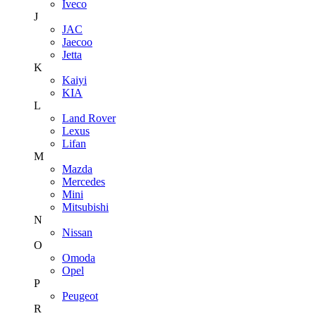
Iveco
J
JAC
Jaecoo
Jetta
K
Kaiyi
KIA
L
Land Rover
Lexus
Lifan
M
Mazda
Mercedes
Mini
Mitsubishi
N
Nissan
O
Omoda
Opel
P
Peugeot
R