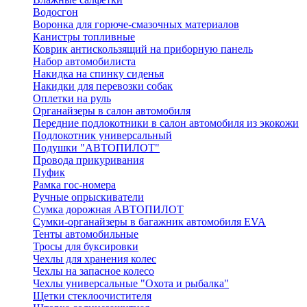
Водосгон
Воронка для горюче-смазочных материалов
Канистры топливные
Коврик антискользящий на приборную панель
Набор автомобилиста
Накидка на спинку сиденья
Накидки для перевозки собак
Оплетки на руль
Органайзеры в салон автомобиля
Передние подлокотники в салон автомобиля из экокожи
Подлокотник универсальный
Подушки "АВТОПИЛОТ"
Провода прикуривания
Пуфик
Рамка гос-номера
Ручные опрыскиватели
Сумка дорожная АВТОПИЛОТ
Сумки-органайзеры в багажник автомобиля EVA
Тенты автомобильные
Тросы для буксировки
Чехлы для хранения колес
Чехлы на запасное колесо
Чехлы универсальные "Охота и рыбалка"
Щетки стеклоочистителя