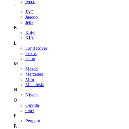
Iveco
J
JAC
Jaecoo
Jetta
K
Kaiyi
KIA
L
Land Rover
Lexus
Lifan
M
Mazda
Mercedes
Mini
Mitsubishi
N
Nissan
O
Omoda
Opel
P
Peugeot
R