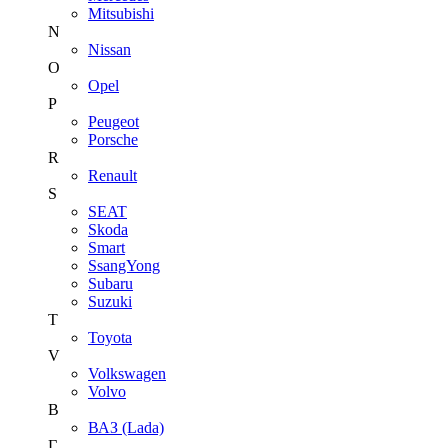
Mitsubishi
N
Nissan
O
Opel
P
Peugeot
Porsche
R
Renault
S
SEAT
Skoda
Smart
SsangYong
Subaru
Suzuki
T
Toyota
V
Volkswagen
Volvo
В
ВАЗ (Lada)
Г