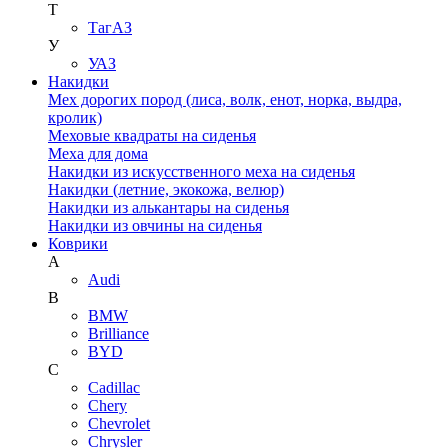
Т
ТагАЗ
У
УАЗ
Накидки
Мех дорогих пород (лиса, волк, енот, норка, выдра,
кролик)
Меховые квадраты на сиденья
Меха для дома
Накидки из искусственного меха на сиденья
Накидки (летние, экокожа, велюр)
Накидки из алькантары на сиденья
Накидки из овчины на сиденья
Коврики
A
Audi
B
BMW
Brilliance
BYD
C
Cadillac
Chery
Chevrolet
Chrysler