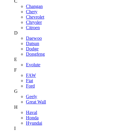
C
Changan
Chery
Chevrolet
Chrysler
Citroen
D
Daewoo
Datsun
Dodge
Dongfeng
E
Evolute
F
FAW
Fiat
Ford
G
Geely
Great Wall
H
Haval
Honda
Hyundai
I