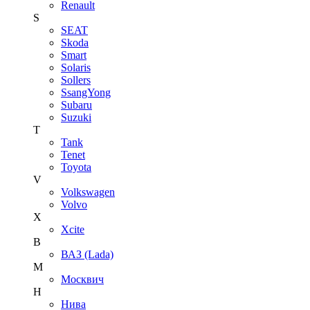
Renault
S
SEAT
Skoda
Smart
Solaris
Sollers
SsangYong
Subaru
Suzuki
T
Tank
Tenet
Toyota
V
Volkswagen
Volvo
X
Xcite
В
ВАЗ (Lada)
М
Москвич
Н
Нива