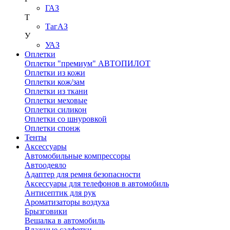
ГАЗ
Т
ТагАЗ
У
УАЗ
Оплетки
Оплетки "премиум" АВТОПИЛОТ
Оплетки из кожи
Оплетки кож/зам
Оплетки из ткани
Оплетки меховые
Оплетки силикон
Оплетки со шнуровкой
Оплетки спонж
Тенты
Аксессуары
Автомобильные компрессоры
Автоодеяло
Адаптер для ремня безопасности
Аксессуары для телефонов в автомобиль
Антисептик для рук
Ароматизаторы воздуха
Брызговики
Вешалка в автомобиль
Влажные салфетки