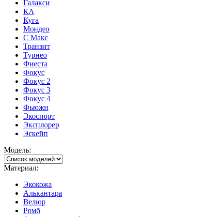
Галакси
КА
Куга
Мондео
С Макс
Транзит
Турнео
Фиеста
Фокус
Фокус 2
Фокус 3
Фокус 4
Фьюжн
Экоспорт
Эксплорер
Эскейп
Модель:
Материал:
Экокожа
Алькантара
Велюр
Ромб