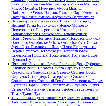
Люберцы
Людиново
Магнитогорск
Майкоп
Махачкала
Миасс
Можайск
Мурманск
Муром
Мытищи
Набережные Челны
Назрань
Нальчик
Наро-Фоминск
Находка
Невинномысск
Нефтекамск
Нефтеюганск
Нижневартовск
Нижнекамск
Нижний Новгород
Нижний Тагил
Новокузнецк
Новокуйбышевск
Новомосковск
Новороссийск
Новосибирск
Новочебоксарск
Новочеркасск
Новошахтинск
НовыйУренгой
Ногинск
Норильск
Ноябрьск
Обнинск
Одинцово
Октябрьский
Омск
Орел
Оренбург
Орехово-
Зуево
Орск
Павловский Посад
Пенза
Первоуральск
Пермь
Петергоф
Петрозаводск
Петропавловск-
Камчатский
Подольск
Прокопьевск
Протвино
Псков
Пушкин
Пушкино
Пятигорск
Раменское
Реутов
Ростов-на-Дону
Рубцовск
Рыбинск
Рязань
Салават
Самара
Саранск
Саратов
Севастополь
Северодвинск
Северск
Сергиев Посад
Серпухов
Сестрорецк
Симферополь
Смоленск
Солнечногорск
Сосновый Бор
Сочи
Ставрополь
Старая
Купавна
Старый Оскол
Стерлитамак
Ступино
Сургут
Сызрань
Сыктывкар
Таганрог
Тамбов
Тверь
Тольятти
Томск
Туапсе
Тула
Тюмень
Улан-Удэ
Ульяновск
Уссурийск
Уфа
Фрязино
Хабаровск
Химки
Хотьково
Чебоксары
Челябинск