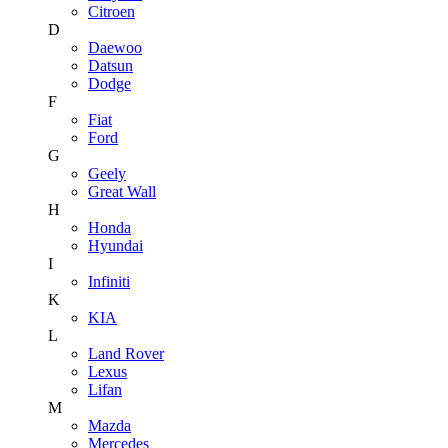
Citroen
D
Daewoo
Datsun
Dodge
F
Fiat
Ford
G
Geely
Great Wall
H
Honda
Hyundai
I
Infiniti
K
KIA
L
Land Rover
Lexus
Lifan
M
Mazda
Mercedes