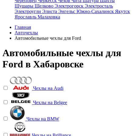
Череповец
Черкесск
Чехов
Чита
Шатура
Шахты
Шушары
Щелково
Электрогорск
Электросталь
Электроугли
Элиста
Энгельс
Южно-Сахалинск
Якутск
Ярославль
Малаховка
Главная
Авточехлы
Автомобильные чехлы для Ford
Автомобильные чехлы для
Ford в Хабаровске
Чехлы на
Audi
Чехлы на
Belgee
Чехлы на
BMW
Чехлы на
Brilliance