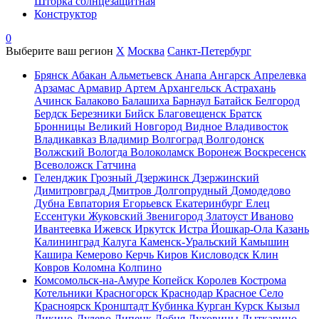
Шторка солнцезащитная
Конструктор
0
Выберите ваш регион
X
Москва
Санкт-Петербург
Брянск
Абакан
Альметьевск
Анапа
Ангарск
Апрелевка
Арзамас
Армавир
Артем
Архангельск
Астрахань
Ачинск
Балаково
Балашиха
Барнаул
Батайск
Белгород
Бердск
Березники
Бийск
Благовещенск
Братск
Бронницы
Великий Новгород
Видное
Владивосток
Владикавказ
Владимир
Волгоград
Волгодонск
Волжский
Вологда
Волоколамск
Воронеж
Воскресенск
Всеволожск
Гатчина
Геленджик
Грозный
Дзержинск
Дзержинский
Димитровград
Дмитров
Долгопрудный
Домодедово
Дубна
Евпатория
Егорьевск
Екатеринбург
Елец
Ессентуки
Жуковский
Звенигород
Златоуст
Иваново
Ивантеевка
Ижевск
Иркутск
Истра
Йошкар-Ола
Казань
Калининград
Калуга
Каменск-Уральский
Камышин
Кашира
Кемерово
Керчь
Киров
Кисловодск
Клин
Ковров
Коломна
Колпино
Комсомольск-на-Амуре
Копейск
Королев
Кострома
Котельники
Красногорск
Краснодар
Красное Село
Красноярск
Кронштадт
Кубинка
Курган
Курск
Кызыл
Ликино-Дулево
Липецк
Лобня
Луховицы
Лыткарино