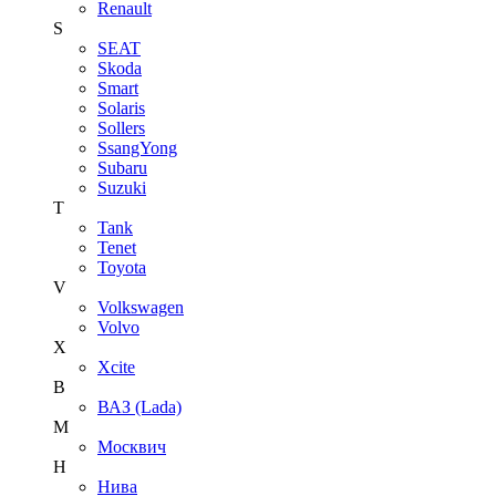
Renault
S
SEAT
Skoda
Smart
Solaris
Sollers
SsangYong
Subaru
Suzuki
T
Tank
Tenet
Toyota
V
Volkswagen
Volvo
X
Xcite
В
ВАЗ (Lada)
М
Москвич
Н
Нива