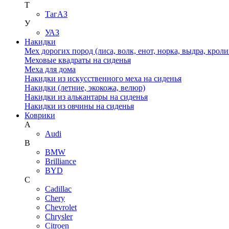
Т
ТагАЗ
У
УАЗ
Накидки
Мех дорогих пород (лиса, волк, енот, норка, выдра, кроли
Меховые квадраты на сиденья
Меха для дома
Накидки из искусственного меха на сиденья
Накидки (летние, экокожа, велюр)
Накидки из алькантары на сиденья
Накидки из овчины на сиденья
Коврики
A
Audi
B
BMW
Brilliance
BYD
C
Cadillac
Chery
Chevrolet
Chrysler
Citroen