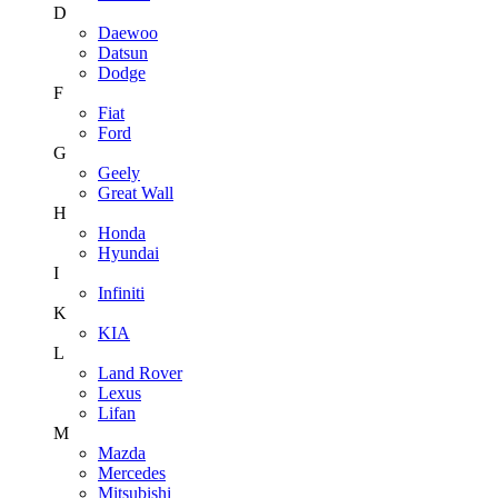
D
Daewoo
Datsun
Dodge
F
Fiat
Ford
G
Geely
Great Wall
H
Honda
Hyundai
I
Infiniti
K
KIA
L
Land Rover
Lexus
Lifan
M
Mazda
Mercedes
Mitsubishi