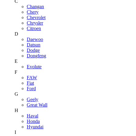
C
Changan
Chery
Chevrolet
Chrysler
Citroen
D
Daewoo
Datsun
Dodge
Dongfeng
E
Evolute
F
FAW
Fiat
Ford
G
Geely
Great Wall
H
Haval
Honda
Hyundai
I