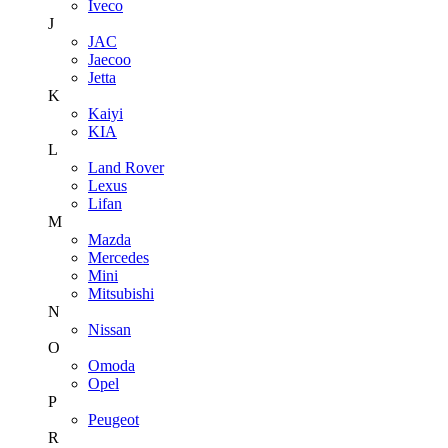
Iveco
J
JAC
Jaecoo
Jetta
K
Kaiyi
KIA
L
Land Rover
Lexus
Lifan
M
Mazda
Mercedes
Mini
Mitsubishi
N
Nissan
O
Omoda
Opel
P
Peugeot
R