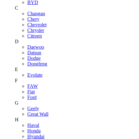
BYD
C
Changan
Chery
Chevrolet
Chrysler
Citroen
D
Daewoo
Datsun
Dodge
Dongfeng
E
Evolute
F
FAW
Fiat
Ford
G
Geely
Great Wall
H
Haval
Honda
Hyundai