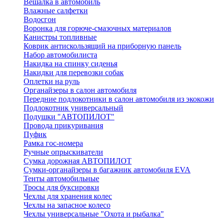
Вешалка в автомобиль
Влажные салфетки
Водосгон
Воронка для горюче-смазочных материалов
Канистры топливные
Коврик антискользящий на приборную панель
Набор автомобилиста
Накидка на спинку сиденья
Накидки для перевозки собак
Оплетки на руль
Органайзеры в салон автомобиля
Передние подлокотники в салон автомобиля из экокожи
Подлокотник универсальный
Подушки "АВТОПИЛОТ"
Провода прикуривания
Пуфик
Рамка гос-номера
Ручные опрыскиватели
Сумка дорожная АВТОПИЛОТ
Сумки-органайзеры в багажник автомобиля EVA
Тенты автомобильные
Тросы для буксировки
Чехлы для хранения колес
Чехлы на запасное колесо
Чехлы универсальные "Охота и рыбалка"