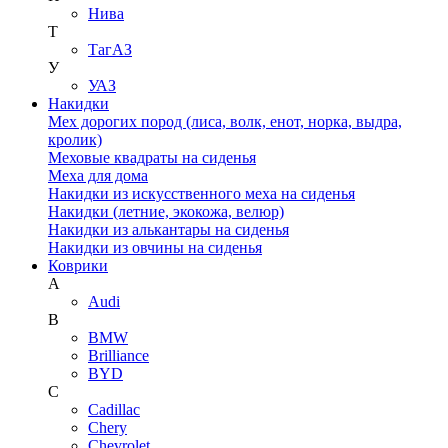
Нива
Т
ТагАЗ
У
УАЗ
Накидки
Мех дорогих пород (лиса, волк, енот, норка, выдра,
кролик)
Меховые квадраты на сиденья
Меха для дома
Накидки из искусственного меха на сиденья
Накидки (летние, экокожа, велюр)
Накидки из алькантары на сиденья
Накидки из овчины на сиденья
Коврики
A
Audi
B
BMW
Brilliance
BYD
C
Cadillac
Chery
Chevrolet