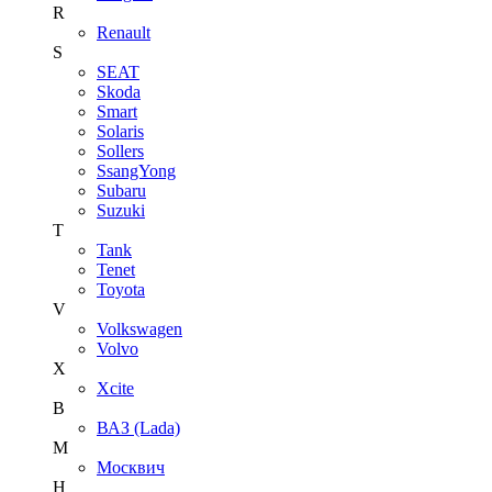
R
Renault
S
SEAT
Skoda
Smart
Solaris
Sollers
SsangYong
Subaru
Suzuki
T
Tank
Tenet
Toyota
V
Volkswagen
Volvo
X
Xcite
В
ВАЗ (Lada)
М
Москвич
Н