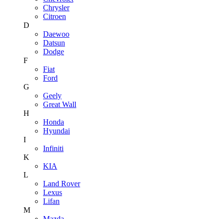
Chrysler
Citroen
D
Daewoo
Datsun
Dodge
F
Fiat
Ford
G
Geely
Great Wall
H
Honda
Hyundai
I
Infiniti
K
KIA
L
Land Rover
Lexus
Lifan
M
Mazda