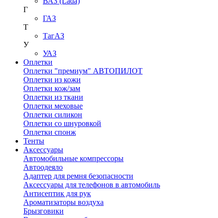
ВАЗ (Lada)
Г
ГАЗ
Т
ТагАЗ
У
УАЗ
Оплетки
Оплетки "премиум" АВТОПИЛОТ
Оплетки из кожи
Оплетки кож/зам
Оплетки из ткани
Оплетки меховые
Оплетки силикон
Оплетки со шнуровкой
Оплетки спонж
Тенты
Аксессуары
Автомобильные компрессоры
Автоодеяло
Адаптер для ремня безопасности
Аксессуары для телефонов в автомобиль
Антисептик для рук
Ароматизаторы воздуха
Брызговики