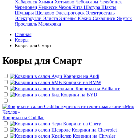
Хабаровск
Химки
Хотьково
Чебоксары
Челябинск
Череповец
Черкесск
Чехов
Чита
Шатура
Шахты
Шушары
Щелково
Электрогорск
Электросталь
Электроугли
Элиста
Энгельс
Южно-Сахалинск
Якутск
Ярославль
Малаховка
Главная
Ковры
Ковры для Смарт
Ковры для Смарт
Коврики на
Audi
Коврики на
BMW
Коврики на
Brilliance
Коврики на
BYD
Коврики на
Cadillac
Коврики на
Chery
Коврики на
Chevrolet
Коврики на
Chrysler