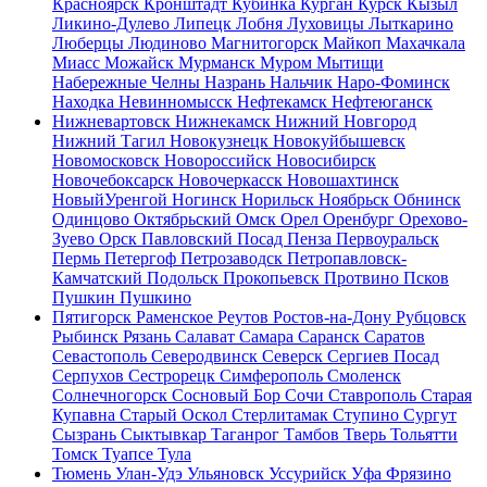
Красноярск
Кронштадт
Кубинка
Курган
Курск
Кызыл
Ликино-Дулево
Липецк
Лобня
Луховицы
Лыткарино
Люберцы
Людиново
Магнитогорск
Майкоп
Махачкала
Миасс
Можайск
Мурманск
Муром
Мытищи
Набережные Челны
Назрань
Нальчик
Наро-Фоминск
Находка
Невинномысск
Нефтекамск
Нефтеюганск
Нижневартовск
Нижнекамск
Нижний Новгород
Нижний Тагил
Новокузнецк
Новокуйбышевск
Новомосковск
Новороссийск
Новосибирск
Новочебоксарск
Новочеркасск
Новошахтинск
НовыйУренгой
Ногинск
Норильск
Ноябрьск
Обнинск
Одинцово
Октябрьский
Омск
Орел
Оренбург
Орехово-
Зуево
Орск
Павловский Посад
Пенза
Первоуральск
Пермь
Петергоф
Петрозаводск
Петропавловск-
Камчатский
Подольск
Прокопьевск
Протвино
Псков
Пушкин
Пушкино
Пятигорск
Раменское
Реутов
Ростов-на-Дону
Рубцовск
Рыбинск
Рязань
Салават
Самара
Саранск
Саратов
Севастополь
Северодвинск
Северск
Сергиев Посад
Серпухов
Сестрорецк
Симферополь
Смоленск
Солнечногорск
Сосновый Бор
Сочи
Ставрополь
Старая
Купавна
Старый Оскол
Стерлитамак
Ступино
Сургут
Сызрань
Сыктывкар
Таганрог
Тамбов
Тверь
Тольятти
Томск
Туапсе
Тула
Тюмень
Улан-Удэ
Ульяновск
Уссурийск
Уфа
Фрязино