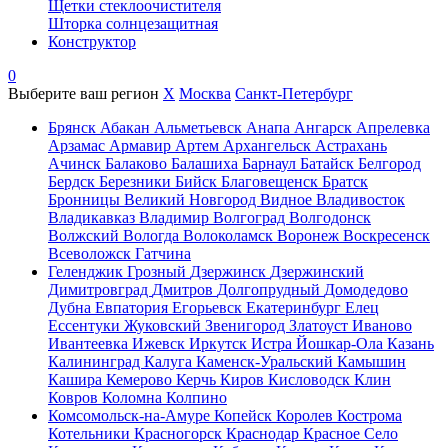
Щетки стеклоочистителя
Шторка солнцезащитная
Конструктор
0
Выберите ваш регион
X
Москва
Санкт-Петербург
Брянск
Абакан
Альметьевск
Анапа
Ангарск
Апрелевка
Арзамас
Армавир
Артем
Архангельск
Астрахань
Ачинск
Балаково
Балашиха
Барнаул
Батайск
Белгород
Бердск
Березники
Бийск
Благовещенск
Братск
Бронницы
Великий Новгород
Видное
Владивосток
Владикавказ
Владимир
Волгоград
Волгодонск
Волжский
Вологда
Волоколамск
Воронеж
Воскресенск
Всеволожск
Гатчина
Геленджик
Грозный
Дзержинск
Дзержинский
Димитровград
Дмитров
Долгопрудный
Домодедово
Дубна
Евпатория
Егорьевск
Екатеринбург
Елец
Ессентуки
Жуковский
Звенигород
Златоуст
Иваново
Ивантеевка
Ижевск
Иркутск
Истра
Йошкар-Ола
Казань
Калининград
Калуга
Каменск-Уральский
Камышин
Кашира
Кемерово
Керчь
Киров
Кисловодск
Клин
Ковров
Коломна
Колпино
Комсомольск-на-Амуре
Копейск
Королев
Кострома
Котельники
Красногорск
Краснодар
Красное Село