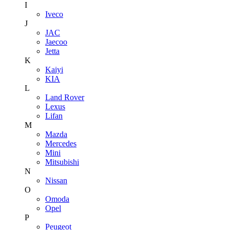
I
Iveco
J
JAC
Jaecoo
Jetta
K
Kaiyi
KIA
L
Land Rover
Lexus
Lifan
M
Mazda
Mercedes
Mini
Mitsubishi
N
Nissan
O
Omoda
Opel
P
Peugeot