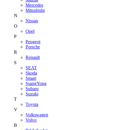
Mercedes
Mitsubishi
N
Nissan
O
Opel
P
Peugeot
Porsche
R
Renault
S
SEAT
Skoda
Smart
SsangYong
Subaru
Suzuki
T
Toyota
V
Volkswagen
Volvo
В