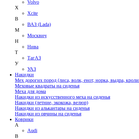
Volvo
X
Xcite
В
ВАЗ (Lada)
М
Москвич
Н
Нива
Т
ТагАЗ
У
УАЗ
Накидки
Мех дорогих пород (лиса, волк, енот, норка, выдра, кроли
Меховые квадраты на сиденья
Меха для дома
Накидки из искусственного меха на сиденья
Накидки (летние, экокожа, велюр)
Накидки из алькантары на сиденья
Накидки из овчины на сиденья
Коврики
A
Audi
B