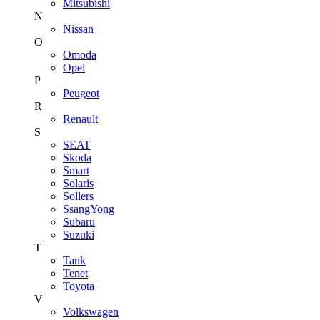
Mitsubishi
N
Nissan
O
Omoda
Opel
P
Peugeot
R
Renault
S
SEAT
Skoda
Smart
Solaris
Sollers
SsangYong
Subaru
Suzuki
T
Tank
Tenet
Toyota
V
Volkswagen