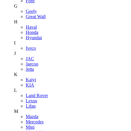
Ford
G
Geely
Great Wall
H
Haval
Honda
Hyundai
I
Iveco
J
JAC
Jaecoo
Jetta
K
Kaiyi
KIA
L
Land Rover
Lexus
Lifan
M
Mazda
Mercedes
Mini