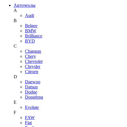
Авточехлы
A
Audi
B
Belgee
BMW
Brilliance
BYD
C
Changan
Chery
Chevrolet
Chrysler
Citroen
D
Daewoo
Datsun
Dodge
Dongfeng
E
Evolute
F
FAW
Fiat