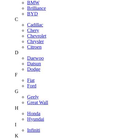
BMW
Brilliance
BYD
C
Cadillac
Chery
Chevrolet
Chrysler
Citroen
D
Daewoo
Datsun
Dodge
F
Fiat
Ford
G
Geely
Great Wall
H
Honda
Hyundai
I
Infiniti
K