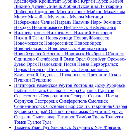
Красноярск
Кронштадт
Кубинка
Курган
Курск
Кызыл
Ликино-Дулево
Липецк
Лобня
Луховицы
Лыткарино
Люберцы
Людиново
Магнитогорск
Майкоп
Махачкала
Миасс
Можайск
Мурманск
Муром
Мытищи
Набережные Челны
Назрань
Нальчик
Наро-Фоминск
Находка
Невинномысск
Нефтекамск
Нефтеюганск
Нижневартовск
Нижнекамск
Нижний Новгород
Нижний Тагил
Новокузнецк
Новокуйбышевск
Новомосковск
Новороссийск
Новосибирск
Новочебоксарск
Новочеркасск
Новошахтинск
НовыйУренгой
Ногинск
Норильск
Ноябрьск
Обнинск
Одинцово
Октябрьский
Омск
Орел
Оренбург
Орехово-
Зуево
Орск
Павловский Посад
Пенза
Первоуральск
Пермь
Петергоф
Петрозаводск
Петропавловск-
Камчатский
Подольск
Прокопьевск
Протвино
Псков
Пушкин
Пушкино
Пятигорск
Раменское
Реутов
Ростов-на-Дону
Рубцовск
Рыбинск
Рязань
Салават
Самара
Саранск
Саратов
Севастополь
Северодвинск
Северск
Сергиев Посад
Серпухов
Сестрорецк
Симферополь
Смоленск
Солнечногорск
Сосновый Бор
Сочи
Ставрополь
Старая
Купавна
Старый Оскол
Стерлитамак
Ступино
Сургут
Сызрань
Сыктывкар
Таганрог
Тамбов
Тверь
Тольятти
Томск
Туапсе
Тула
Тюмень
Улан-Удэ
Ульяновск
Уссурийск
Уфа
Фрязино