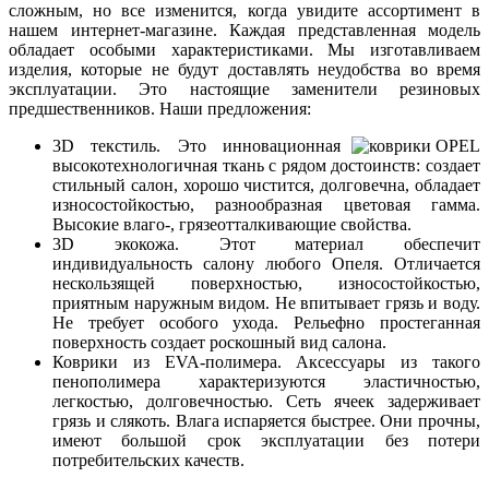
сложным, но все изменится, когда увидите ассортимент в
нашем интернет-магазине. Каждая представленная модель
обладает особыми характеристиками. Мы изготавливаем
изделия, которые не будут доставлять неудобства во время
эксплуатации. Это настоящие заменители резиновых
предшественников. Наши предложения:
3D текстиль. Это инновационная
высокотехнологичная ткань с рядом достоинств: создает
стильный салон, хорошо чистится, долговечна, обладает
износостойкостью, разнообразная цветовая гамма.
Высокие влаго-, грязеотталкивающие свойства.
3D экокожа. Этот материал обеспечит
индивидуальность салону любого Опеля. Отличается
нескользящей поверхностью, износостойкостью,
приятным наружным видом. Не впитывает грязь и воду.
Не требует особого ухода. Рельефно простеганная
поверхность создает роскошный вид салона.
Коврики из EVA-полимера. Аксессуары из такого
пенополимера характеризуются эластичностью,
легкостью, долговечностью. Сеть ячеек задерживает
грязь и слякоть. Влага испаряется быстрее. Они прочны,
имеют большой срок эксплуатации без потери
потребительских качеств.