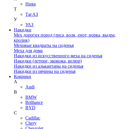
Нива
Т
ТагАЗ
У
УАЗ
Накидки
Мех дорогих пород (лиса, волк, енот, норка, выдра,
кролик)
Меховые квадраты на сиденья
Меха для дома
Накидки из искусственного меха на сиденья
Накидки (летние, экокожа, велюр)
Накидки из алькантары на сиденья
Накидки из овчины на сиденья
Коврики
A
Audi
B
BMW
Brilliance
BYD
C
Cadillac
Chery
Chevrolet