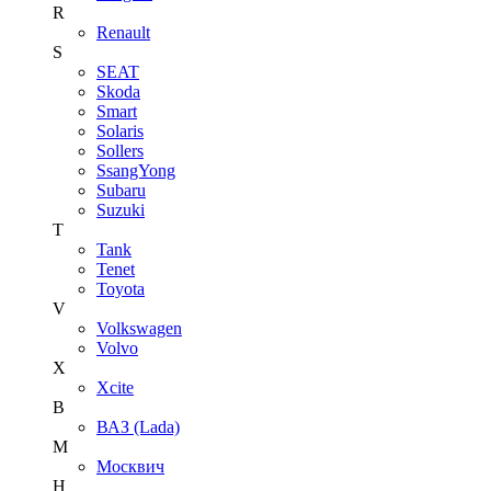
R
Renault
S
SEAT
Skoda
Smart
Solaris
Sollers
SsangYong
Subaru
Suzuki
T
Tank
Tenet
Toyota
V
Volkswagen
Volvo
X
Xcite
В
ВАЗ (Lada)
М
Москвич
Н