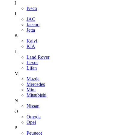
I
Iveco
J
JAC
Jaecoo
Jetta
K
Kaiyi
KIA
L
Land Rover
Lexus
Lifan
M
Mazda
Mercedes
Mini
Mitsubishi
N
Nissan
O
Omoda
Opel
P
Peugeot