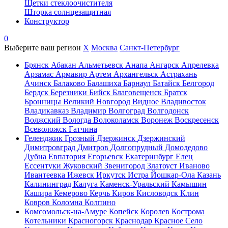
Щетки стеклоочистителя
Шторка солнцезащитная
Конструктор
0
Выберите ваш регион
X
Москва
Санкт-Петербург
Брянск
Абакан
Альметьевск
Анапа
Ангарск
Апрелевка
Арзамас
Армавир
Артем
Архангельск
Астрахань
Ачинск
Балаково
Балашиха
Барнаул
Батайск
Белгород
Бердск
Березники
Бийск
Благовещенск
Братск
Бронницы
Великий Новгород
Видное
Владивосток
Владикавказ
Владимир
Волгоград
Волгодонск
Волжский
Вологда
Волоколамск
Воронеж
Воскресенск
Всеволожск
Гатчина
Геленджик
Грозный
Дзержинск
Дзержинский
Димитровград
Дмитров
Долгопрудный
Домодедово
Дубна
Евпатория
Егорьевск
Екатеринбург
Елец
Ессентуки
Жуковский
Звенигород
Златоуст
Иваново
Ивантеевка
Ижевск
Иркутск
Истра
Йошкар-Ола
Казань
Калининград
Калуга
Каменск-Уральский
Камышин
Кашира
Кемерово
Керчь
Киров
Кисловодск
Клин
Ковров
Коломна
Колпино
Комсомольск-на-Амуре
Копейск
Королев
Кострома
Котельники
Красногорск
Краснодар
Красное Село