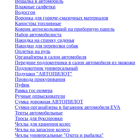
Вешалка в автомобиль
Влажные салфетки
Водосгон
Воронка для горюче-смазочных материалов
Канистры топливные
Коврик антискользящий на приборную панель
Набор автомобилиста
Накидка на спинку сиденья
Накидки для перевозки собак
Оплетки на руль
Органайзеры в салон автомобиля
Передние подлокотники в салон автомобиля из экокожи
Подлокотник универсальный
Подушки "АВТОПИЛОТ"
Провода прикуривания
Пуфик
Рамка гос-номера
Ручные опрыскиватели
Сумка дорожная АВТОПИЛОТ
Сумки-органайзеры в багажник автомобиля EVA
Тенты автомобильные
Тросы для буксировки
Чехлы для хранения колес
Чехлы на запасное колесо
Чехлы универсальные "Охота и рыбалка"