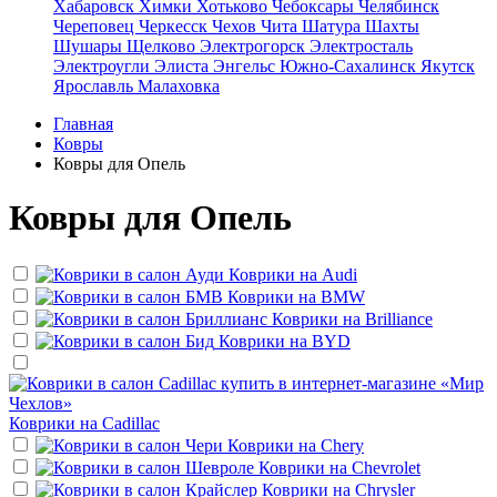
Хабаровск
Химки
Хотьково
Чебоксары
Челябинск
Череповец
Черкесск
Чехов
Чита
Шатура
Шахты
Шушары
Щелково
Электрогорск
Электросталь
Электроугли
Элиста
Энгельс
Южно-Сахалинск
Якутск
Ярославль
Малаховка
Главная
Ковры
Ковры для Опель
Ковры для Опель
Коврики на
Audi
Коврики на
BMW
Коврики на
Brilliance
Коврики на
BYD
Коврики на
Cadillac
Коврики на
Chery
Коврики на
Chevrolet
Коврики на
Chrysler