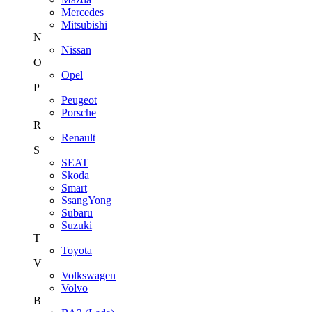
Mercedes
Mitsubishi
N
Nissan
O
Opel
P
Peugeot
Porsche
R
Renault
S
SEAT
Skoda
Smart
SsangYong
Subaru
Suzuki
T
Toyota
V
Volkswagen
Volvo
В