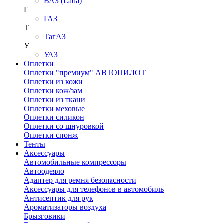
ВАЗ (Lada)
Г
ГАЗ
Т
ТагАЗ
У
УАЗ
Оплетки
Оплетки "премиум" АВТОПИЛОТ
Оплетки из кожи
Оплетки кож/зам
Оплетки из ткани
Оплетки меховые
Оплетки силикон
Оплетки со шнуровкой
Оплетки спонж
Тенты
Аксессуары
Автомобильные компрессоры
Автоодеяло
Адаптер для ремня безопасности
Аксессуары для телефонов в автомобиль
Антисептик для рук
Ароматизаторы воздуха
Брызговики