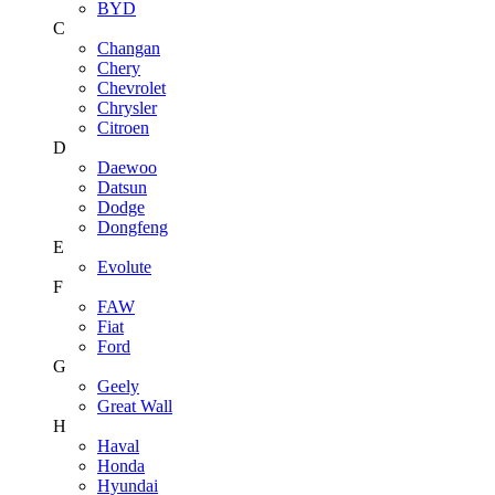
BYD
C
Changan
Chery
Chevrolet
Chrysler
Citroen
D
Daewoo
Datsun
Dodge
Dongfeng
E
Evolute
F
FAW
Fiat
Ford
G
Geely
Great Wall
H
Haval
Honda
Hyundai