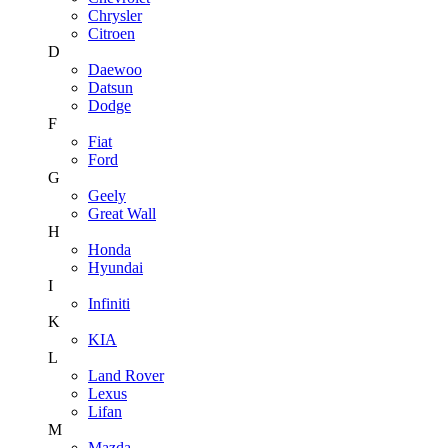
Chrysler
Citroen
D
Daewoo
Datsun
Dodge
F
Fiat
Ford
G
Geely
Great Wall
H
Honda
Hyundai
I
Infiniti
K
KIA
L
Land Rover
Lexus
Lifan
M
Mazda