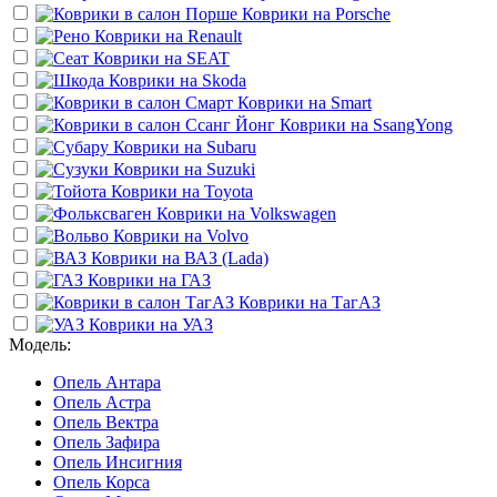
Коврики на
Porsche
Коврики на
Renault
Коврики на
SEAT
Коврики на
Skoda
Коврики на
Smart
Коврики на
SsangYong
Коврики на
Subaru
Коврики на
Suzuki
Коврики на
Toyota
Коврики на
Volkswagen
Коврики на
Volvo
Коврики на
ВАЗ (Lada)
Коврики на
ГАЗ
Коврики на
ТагАЗ
Коврики на
УАЗ
Модель:
Опель Антара
Опель Астра
Опель Вектра
Опель Зафира
Опель Инсигния
Опель Корса