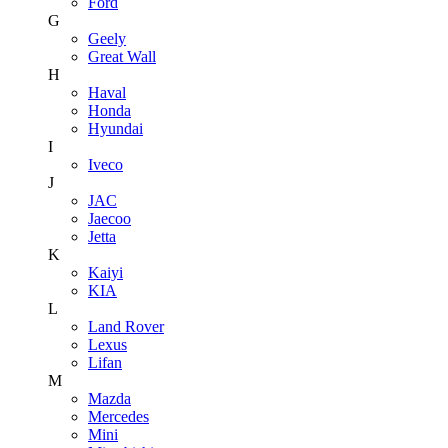
Ford
G
Geely
Great Wall
H
Haval
Honda
Hyundai
I
Iveco
J
JAC
Jaecoo
Jetta
K
Kaiyi
KIA
L
Land Rover
Lexus
Lifan
M
Mazda
Mercedes
Mini