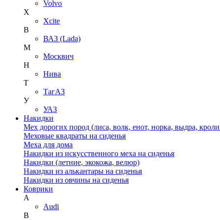
Volvo
X
Xcite
В
ВАЗ (Lada)
М
Москвич
Н
Нива
Т
ТагАЗ
У
УАЗ
Накидки
Мех дорогих пород (лиса, волк, енот, норка, выдра, кроли
Меховые квадраты на сиденья
Меха для дома
Накидки из искусственного меха на сиденья
Накидки (летние, экокожа, велюр)
Накидки из алькантары на сиденья
Накидки из овчины на сиденья
Коврики
A
Audi
B