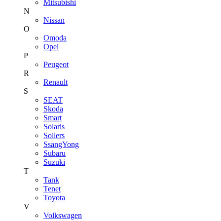
Mitsubishi
N
Nissan
O
Omoda
Opel
P
Peugeot
R
Renault
S
SEAT
Skoda
Smart
Solaris
Sollers
SsangYong
Subaru
Suzuki
T
Tank
Tenet
Toyota
V
Volkswagen