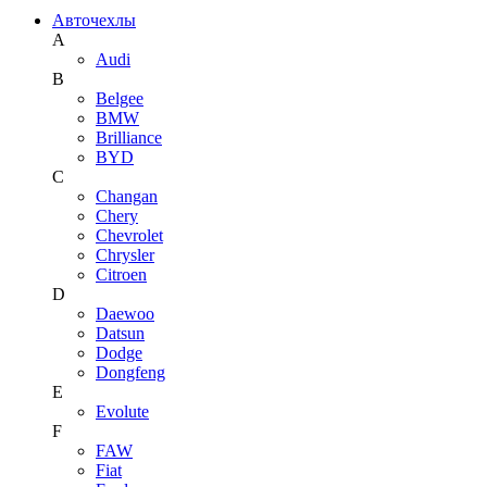
Авточехлы
A
Audi
B
Belgee
BMW
Brilliance
BYD
C
Changan
Chery
Chevrolet
Chrysler
Citroen
D
Daewoo
Datsun
Dodge
Dongfeng
E
Evolute
F
FAW
Fiat