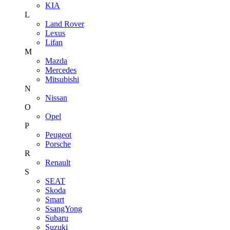
KIA
L
Land Rover
Lexus
Lifan
M
Mazda
Mercedes
Mitsubishi
N
Nissan
O
Opel
P
Peugeot
Porsche
R
Renault
S
SEAT
Skoda
Smart
SsangYong
Subaru
Suzuki