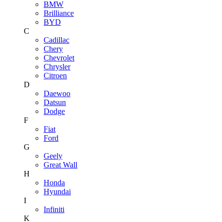
BMW
Brilliance
BYD
C
Cadillac
Chery
Chevrolet
Chrysler
Citroen
D
Daewoo
Datsun
Dodge
F
Fiat
Ford
G
Geely
Great Wall
H
Honda
Hyundai
I
Infiniti
K