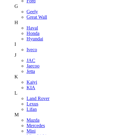
Ford
G
Geely
Great Wall
H
Haval
Honda
Hyundai
I
Iveco
J
JAC
Jaecoo
Jetta
K
Kaiyi
KIA
L
Land Rover
Lexus
Lifan
M
Mazda
Mercedes
Mini