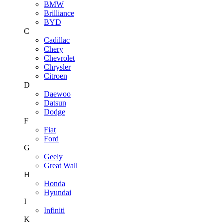
BMW
Brilliance
BYD
C
Cadillac
Chery
Chevrolet
Chrysler
Citroen
D
Daewoo
Datsun
Dodge
F
Fiat
Ford
G
Geely
Great Wall
H
Honda
Hyundai
I
Infiniti
K