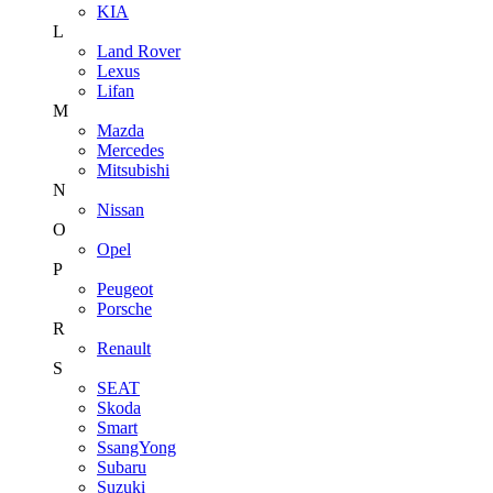
KIA
L
Land Rover
Lexus
Lifan
M
Mazda
Mercedes
Mitsubishi
N
Nissan
O
Opel
P
Peugeot
Porsche
R
Renault
S
SEAT
Skoda
Smart
SsangYong
Subaru
Suzuki