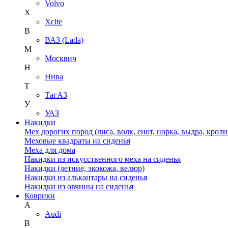
Volvo
X
Xcite
В
ВАЗ (Lada)
М
Москвич
Н
Нива
Т
ТагАЗ
У
УАЗ
Накидки
Мех дорогих пород (лиса, волк, енот, норка, выдра, кроли
Меховые квадраты на сиденья
Меха для дома
Накидки из искусственного меха на сиденья
Накидки (летние, экокожа, велюр)
Накидки из алькантары на сиденья
Накидки из овчины на сиденья
Коврики
A
Audi
B