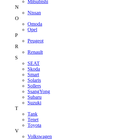
Mitsubishi
N
Nissan
O
Omoda
Opel
P
Peugeot
R
Renault
S
SEAT
Skoda
Smart
Solaris
Sollers
SsangYong
Subaru
Suzuki
T
Tank
Tenet
Toyota
V
Volkswagen