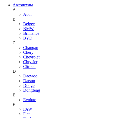
Авточехлы
A
Audi
B
Belgee
BMW
Brilliance
BYD
C
Changan
Chery
Chevrolet
Chrysler
Citroen
D
Daewoo
Datsun
Dodge
Dongfeng
E
Evolute
F
FAW
Fiat