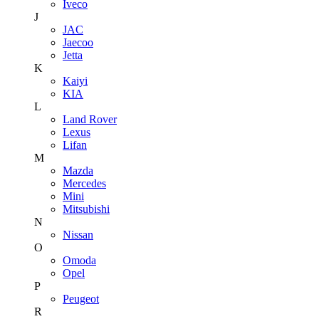
Iveco
J
JAC
Jaecoo
Jetta
K
Kaiyi
KIA
L
Land Rover
Lexus
Lifan
M
Mazda
Mercedes
Mini
Mitsubishi
N
Nissan
O
Omoda
Opel
P
Peugeot
R