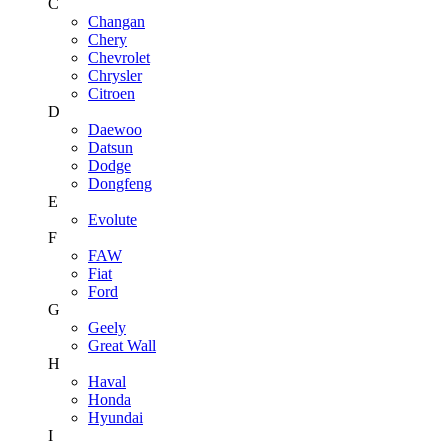
C
Changan
Chery
Chevrolet
Chrysler
Citroen
D
Daewoo
Datsun
Dodge
Dongfeng
E
Evolute
F
FAW
Fiat
Ford
G
Geely
Great Wall
H
Haval
Honda
Hyundai
I