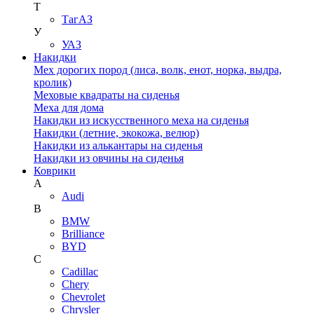
Т
ТагАЗ
У
УАЗ
Накидки
Мех дорогих пород (лиса, волк, енот, норка, выдра,
кролик)
Меховые квадраты на сиденья
Меха для дома
Накидки из искусственного меха на сиденья
Накидки (летние, экокожа, велюр)
Накидки из алькантары на сиденья
Накидки из овчины на сиденья
Коврики
A
Audi
B
BMW
Brilliance
BYD
C
Cadillac
Chery
Chevrolet
Chrysler