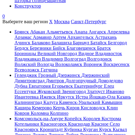
Шторка солнцезащитная
Конструктор
0
Выберите ваш регион
X
Москва
Санкт-Петербург
Брянск
Абакан
Альметьевск
Анапа
Ангарск
Апрелевка
Арзамас
Армавир
Артем
Архангельск
Астрахань
Ачинск
Балаково
Балашиха
Барнаул
Батайск
Белгород
Бердск
Березники
Бийск
Благовещенск
Братск
Бронницы
Великий Новгород
Видное
Владивосток
Владикавказ
Владимир
Волгоград
Волгодонск
Волжский
Вологда
Волоколамск
Воронеж
Воскресенск
Всеволожск
Гатчина
Геленджик
Грозный
Дзержинск
Дзержинский
Димитровград
Дмитров
Долгопрудный
Домодедово
Дубна
Евпатория
Егорьевск
Екатеринбург
Елец
Ессентуки
Жуковский
Звенигород
Златоуст
Иваново
Ивантеевка
Ижевск
Иркутск
Истра
Йошкар-Ола
Казань
Калининград
Калуга
Каменск-Уральский
Камышин
Кашира
Кемерово
Керчь
Киров
Кисловодск
Клин
Ковров
Коломна
Колпино
Комсомольск-на-Амуре
Копейск
Королев
Кострома
Котельники
Красногорск
Краснодар
Красное Село
Красноярск
Кронштадт
Кубинка
Курган
Курск
Кызыл
Ликино-Дулево
Липецк
Лобня
Луховицы
Лыткарино