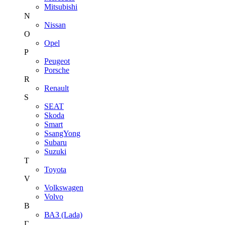
Mitsubishi
N
Nissan
O
Opel
P
Peugeot
Porsche
R
Renault
S
SEAT
Skoda
Smart
SsangYong
Subaru
Suzuki
T
Toyota
V
Volkswagen
Volvo
В
ВАЗ (Lada)
Г