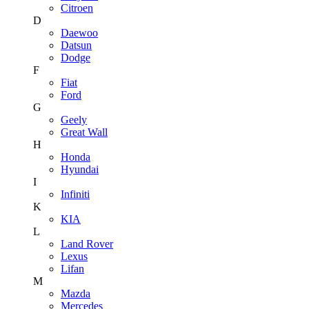
Citroen
D
Daewoo
Datsun
Dodge
F
Fiat
Ford
G
Geely
Great Wall
H
Honda
Hyundai
I
Infiniti
K
KIA
L
Land Rover
Lexus
Lifan
M
Mazda
Mercedes