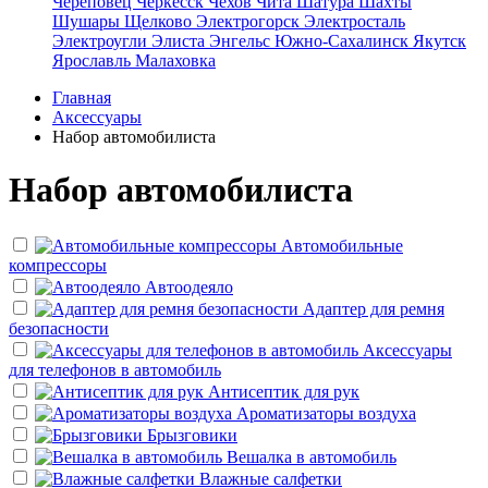
Череповец
Черкесск
Чехов
Чита
Шатура
Шахты
Шушары
Щелково
Электрогорск
Электросталь
Электроугли
Элиста
Энгельс
Южно-Сахалинск
Якутск
Ярославль
Малаховка
Главная
Аксессуары
Набор автомобилиста
Набор автомобилиста
Автомобильные
компрессоры
Автоодеяло
Адаптер для ремня
безопасности
Аксессуары
для телефонов в автомобиль
Антисептик для рук
Ароматизаторы воздуха
Брызговики
Вешалка в автомобиль
Влажные салфетки