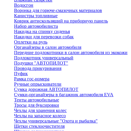
Водосгон
Воронка для горюче-смазочных материалов
Канистры топливные
Коврик антискользящий на приборную панель
Набор автомобилиста
Накидка на спинку сиденья
Накидки для перевозки собак
Оплетки на руль
Органайзеры в салон автомобиля
Передние подлокотники в салон автомобиля из экокожи
Подлокотник универсальный
Подушки "АВТОПИЛОТ"
Провода прикуривания
Пуфик
Рамка гос-номера
Ручные опрыскиватели
Сумка дорожная АВТОПИЛОТ
Сумки-органайзеры в багажник автомобиля EVA
Тенты автомобильные
Тросы для буксировки
Чехлы для хранения колес
Чехлы на запасное колесо
Чехлы универсальные "Охота и рыбалка"
Щетки стеклоочистителя