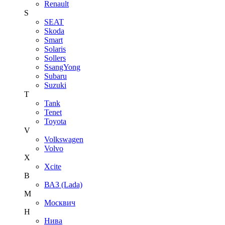
Renault
S
SEAT
Skoda
Smart
Solaris
Sollers
SsangYong
Subaru
Suzuki
T
Tank
Tenet
Toyota
V
Volkswagen
Volvo
X
Xcite
В
ВАЗ (Lada)
М
Москвич
Н
Нива