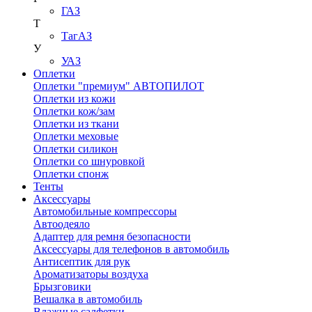
ГАЗ
Т
ТагАЗ
У
УАЗ
Оплетки
Оплетки "премиум" АВТОПИЛОТ
Оплетки из кожи
Оплетки кож/зам
Оплетки из ткани
Оплетки меховые
Оплетки силикон
Оплетки со шнуровкой
Оплетки спонж
Тенты
Аксессуары
Автомобильные компрессоры
Автоодеяло
Адаптер для ремня безопасности
Аксессуары для телефонов в автомобиль
Антисептик для рук
Ароматизаторы воздуха
Брызговики
Вешалка в автомобиль
Влажные салфетки