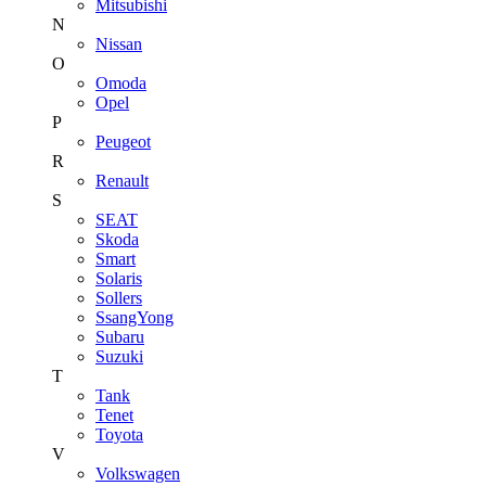
Mitsubishi
N
Nissan
O
Omoda
Opel
P
Peugeot
R
Renault
S
SEAT
Skoda
Smart
Solaris
Sollers
SsangYong
Subaru
Suzuki
T
Tank
Tenet
Toyota
V
Volkswagen