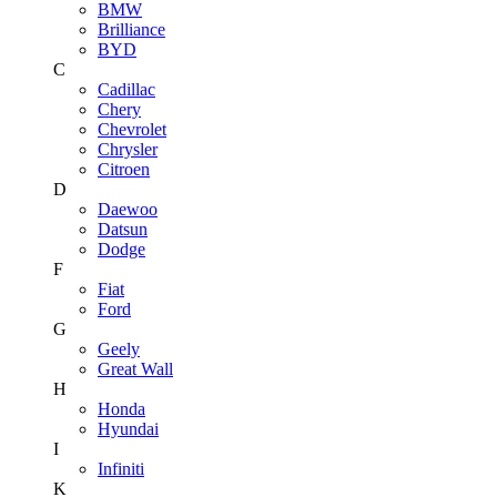
BMW
Brilliance
BYD
C
Cadillac
Chery
Chevrolet
Chrysler
Citroen
D
Daewoo
Datsun
Dodge
F
Fiat
Ford
G
Geely
Great Wall
H
Honda
Hyundai
I
Infiniti
K