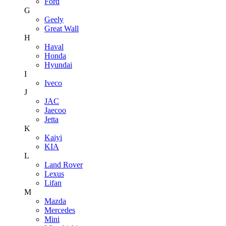
Ford
G
Geely
Great Wall
H
Haval
Honda
Hyundai
I
Iveco
J
JAC
Jaecoo
Jetta
K
Kaiyi
KIA
L
Land Rover
Lexus
Lifan
M
Mazda
Mercedes
Mini