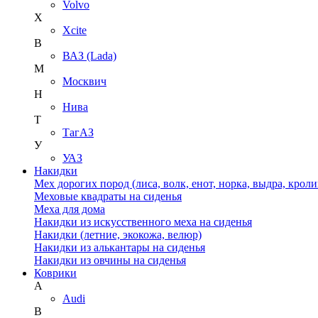
Volvo
X
Xcite
В
ВАЗ (Lada)
М
Москвич
Н
Нива
Т
ТагАЗ
У
УАЗ
Накидки
Мех дорогих пород (лиса, волк, енот, норка, выдра, кроли
Меховые квадраты на сиденья
Меха для дома
Накидки из искусственного меха на сиденья
Накидки (летние, экокожа, велюр)
Накидки из алькантары на сиденья
Накидки из овчины на сиденья
Коврики
A
Audi
B