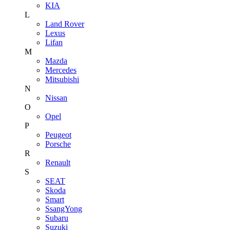
KIA
L
Land Rover
Lexus
Lifan
M
Mazda
Mercedes
Mitsubishi
N
Nissan
O
Opel
P
Peugeot
Porsche
R
Renault
S
SEAT
Skoda
Smart
SsangYong
Subaru
Suzuki