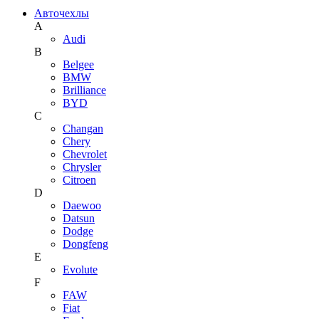
Авточехлы
A
Audi
B
Belgee
BMW
Brilliance
BYD
C
Changan
Chery
Chevrolet
Chrysler
Citroen
D
Daewoo
Datsun
Dodge
Dongfeng
E
Evolute
F
FAW
Fiat