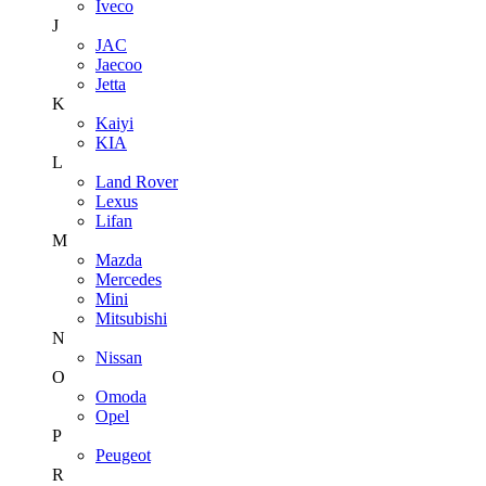
Iveco
J
JAC
Jaecoo
Jetta
K
Kaiyi
KIA
L
Land Rover
Lexus
Lifan
M
Mazda
Mercedes
Mini
Mitsubishi
N
Nissan
O
Omoda
Opel
P
Peugeot
R