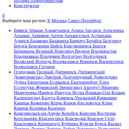
Шторка солнцезащитная
Конструктор
0
Выберите ваш регион
X
Москва
Санкт-Петербург
Брянск
Абакан
Альметьевск
Анапа
Ангарск
Апрелевка
Арзамас
Армавир
Артем
Архангельск
Астрахань
Ачинск
Балаково
Балашиха
Барнаул
Батайск
Белгород
Бердск
Березники
Бийск
Благовещенск
Братск
Бронницы
Великий Новгород
Видное
Владивосток
Владикавказ
Владимир
Волгоград
Волгодонск
Волжский
Вологда
Волоколамск
Воронеж
Воскресенск
Всеволожск
Гатчина
Геленджик
Грозный
Дзержинск
Дзержинский
Димитровград
Дмитров
Долгопрудный
Домодедово
Дубна
Евпатория
Егорьевск
Екатеринбург
Елец
Ессентуки
Жуковский
Звенигород
Златоуст
Иваново
Ивантеевка
Ижевск
Иркутск
Истра
Йошкар-Ола
Казань
Калининград
Калуга
Каменск-Уральский
Камышин
Кашира
Кемерово
Керчь
Киров
Кисловодск
Клин
Ковров
Коломна
Колпино
Комсомольск-на-Амуре
Копейск
Королев
Кострома
Котельники
Красногорск
Краснодар
Красное Село
Красноярск
Кронштадт
Кубинка
Курган
Курск
Кызыл
Ликино-Дулево
Липецк
Лобня
Луховицы
Лыткарино