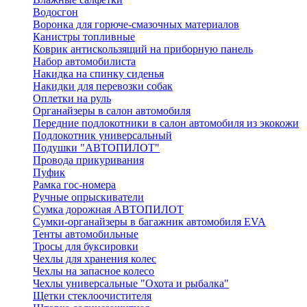
Водосгон
Воронка для горюче-смазочных материалов
Канистры топливные
Коврик антискользящий на приборную панель
Набор автомобилиста
Накидка на спинку сиденья
Накидки для перевозки собак
Оплетки на руль
Органайзеры в салон автомобиля
Передние подлокотники в салон автомобиля из экокожи
Подлокотник универсальный
Подушки "АВТОПИЛОТ"
Провода прикуривания
Пуфик
Рамка гос-номера
Ручные опрыскиватели
Сумка дорожная АВТОПИЛОТ
Сумки-органайзеры в багажник автомобиля EVA
Тенты автомобильные
Тросы для буксировки
Чехлы для хранения колес
Чехлы на запасное колесо
Чехлы универсальные "Охота и рыбалка"
Щетки стеклоочистителя