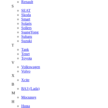
Renault
S
SEAT
Skoda
Smart
Solaris
Sollers
SsangYong
Subaru
Suzuki
T
Tank
Tenet
Toyota
V
Volkswagen
Volvo
X
Xcite
В
ВАЗ (Lada)
М
Москвич
Н
Нива