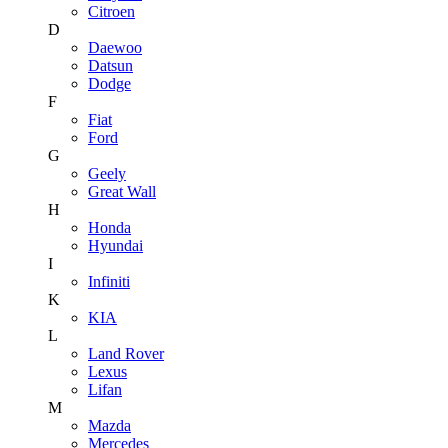
Citroen
D
Daewoo
Datsun
Dodge
F
Fiat
Ford
G
Geely
Great Wall
H
Honda
Hyundai
I
Infiniti
K
KIA
L
Land Rover
Lexus
Lifan
M
Mazda
Mercedes