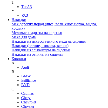
Т
ТагАЗ
У
УАЗ
Накидки
Мех дорогих пород (лиса, волк, енот, норка, выдра,
кролик)
Меховые квадраты на сиденья
Меха для дома
Накидки из искусственного меха на сиденья
Накидки (летние, экокожа, велюр)
Накидки из алькантары на сиденья
Накидки из овчины на сиденья
Коврики
A
Audi
B
BMW
Brilliance
BYD
C
Cadillac
Chery
Chevrolet
Chrysler