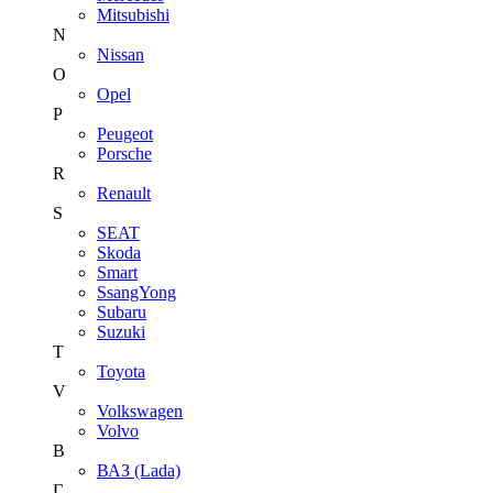
Mitsubishi
N
Nissan
O
Opel
P
Peugeot
Porsche
R
Renault
S
SEAT
Skoda
Smart
SsangYong
Subaru
Suzuki
T
Toyota
V
Volkswagen
Volvo
В
ВАЗ (Lada)
Г