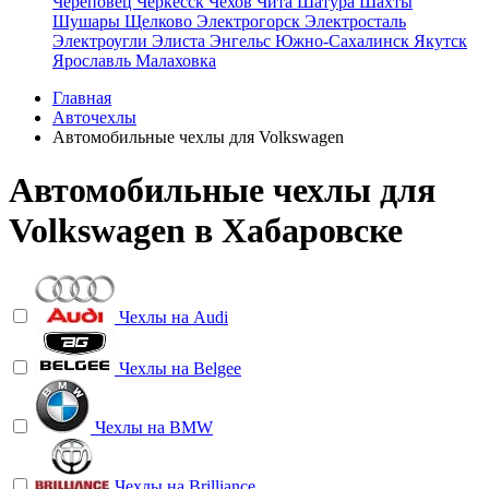
Череповец
Черкесск
Чехов
Чита
Шатура
Шахты
Шушары
Щелково
Электрогорск
Электросталь
Электроугли
Элиста
Энгельс
Южно-Сахалинск
Якутск
Ярославль
Малаховка
Главная
Авточехлы
Автомобильные чехлы для Volkswagen
Автомобильные чехлы для
Volkswagen в Хабаровске
Чехлы на
Audi
Чехлы на
Belgee
Чехлы на
BMW
Чехлы на
Brilliance