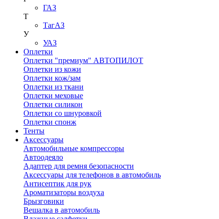
ГАЗ
Т
ТагАЗ
У
УАЗ
Оплетки
Оплетки "премиум" АВТОПИЛОТ
Оплетки из кожи
Оплетки кож/зам
Оплетки из ткани
Оплетки меховые
Оплетки силикон
Оплетки со шнуровкой
Оплетки спонж
Тенты
Аксессуары
Автомобильные компрессоры
Автоодеяло
Адаптер для ремня безопасности
Аксессуары для телефонов в автомобиль
Антисептик для рук
Ароматизаторы воздуха
Брызговики
Вешалка в автомобиль
Влажные салфетки