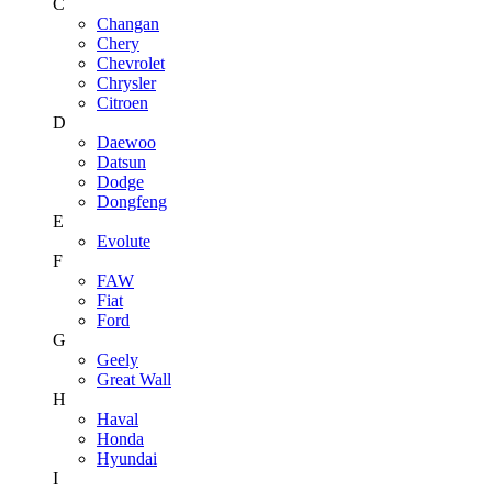
C
Changan
Chery
Chevrolet
Chrysler
Citroen
D
Daewoo
Datsun
Dodge
Dongfeng
E
Evolute
F
FAW
Fiat
Ford
G
Geely
Great Wall
H
Haval
Honda
Hyundai
I