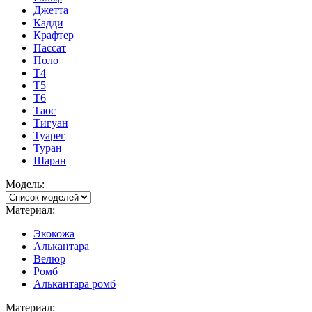
Джетта
Кадди
Крафтер
Пассат
Поло
Т4
Т5
Т6
Таос
Тигуан
Туарег
Туран
Шаран
Модель:
Материал:
Экокожа
Алькантара
Велюр
Ромб
Алькантара ромб
Материал: