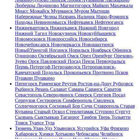
Люберцы
Людиново
Магнитогорск
Майкоп
Махачкала
Миасс
Можайск
Мурманск
Муром
Мытищи
Набережные Челны
Назрань
Нальчик
Наро-Фоминск
Находка
Невинномысск
Нефтекамск
Нефтеюганск
Нижневартовск
Нижнекамск
Нижний Новгород
Нижний Тагил
Новокузнецк
Новокуйбышевск
Новомосковск
Новороссийск
Новосибирск
Новочебоксарск
Новочеркасск
Новошахтинск
НовыйУренгой
Ногинск
Норильск
Ноябрьск
Обнинск
Одинцово
Октябрьский
Омск
Орел
Оренбург
Орехово-
Зуево
Орск
Павловский Посад
Пенза
Первоуральск
Пермь
Петергоф
Петрозаводск
Петропавловск-
Камчатский
Подольск
Прокопьевск
Протвино
Псков
Пушкин
Пушкино
Пятигорск
Раменское
Реутов
Ростов-на-Дону
Рубцовск
Рыбинск
Рязань
Салават
Самара
Саранск
Саратов
Севастополь
Северодвинск
Северск
Сергиев Посад
Серпухов
Сестрорецк
Симферополь
Смоленск
Солнечногорск
Сосновый Бор
Сочи
Ставрополь
Старая
Купавна
Старый Оскол
Стерлитамак
Ступино
Сургут
Сызрань
Сыктывкар
Таганрог
Тамбов
Тверь
Тольятти
Томск
Туапсе
Тула
Тюмень
Улан-Удэ
Ульяновск
Уссурийск
Уфа
Фрязино
Хабаровск
Химки
Хотьково
Чебоксары
Челябинск