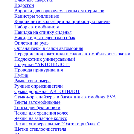
Водосгон
Воронка для горюче-смазочных материалов
Канистры топливные
Коврик антискользящий на приборную панель
Набор автомобилиста
Накидка на спинку сиденья
Накидки для перевозки собак
Оплетки на руль
Органайзеры в салон автомобиля
Передние подлокотники в салон автомобиля из экокожи
Подлокотник универсальный
Подушки "АВТОПИЛОТ"
Провода прикуривания
Пуфик
Рамка гос-номера
Ручные опрыскиватели
Сумка дорожная АВТОПИЛОТ
Сумки-органайзеры в багажник автомобиля EVA
Тенты автомобильные
Тросы для буксировки
Чехлы для хранения колес
Чехлы на запасное колесо
Чехлы универсальные "Охота и рыбалка"
Щетки стеклоочистителя