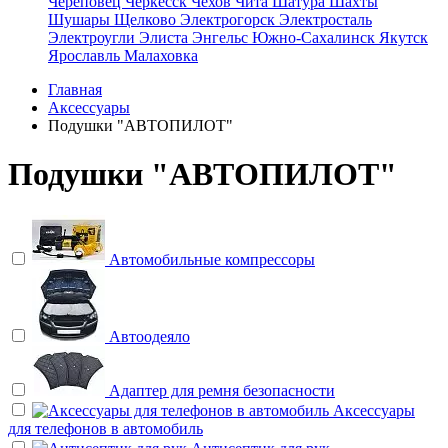
Череповец
Черкесск
Чехов
Чита
Шатура
Шахты
Шушары
Щелково
Электрогорск
Электросталь
Электроугли
Элиста
Энгельс
Южно-Сахалинск
Якутск
Ярославль
Малаховка
Главная
Аксессуары
Подушки "АВТОПИЛОТ"
Подушки "АВТОПИЛОТ"
Автомобильные компрессоры
Автоодеяло
Адаптер для ремня безопасности
Аксессуары
для телефонов в автомобиль