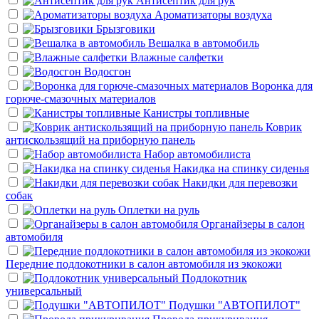
Антисептик для рук
Ароматизаторы воздуха
Брызговики
Вешалка в автомобиль
Влажные салфетки
Водосгон
Воронка для
горюче-смазочных материалов
Канистры топливные
Коврик
антискользящий на приборную панель
Набор автомобилиста
Накидка на спинку сиденья
Накидки для перевозки
собак
Оплетки на руль
Органайзеры в салон
автомобиля
Передние подлокотники в салон автомобиля из экокожи
Подлокотник
универсальный
Подушки "АВТОПИЛОТ"