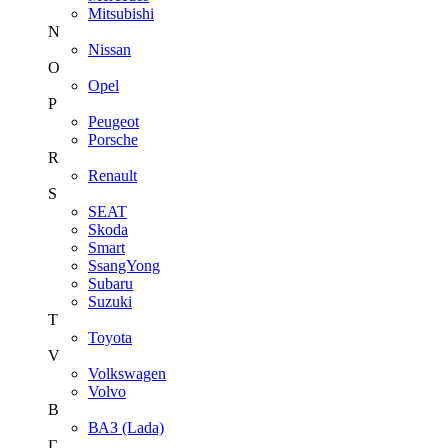
Mitsubishi
N
Nissan
O
Opel
P
Peugeot
Porsche
R
Renault
S
SEAT
Skoda
Smart
SsangYong
Subaru
Suzuki
T
Toyota
V
Volkswagen
Volvo
В
ВАЗ (Lada)
Г