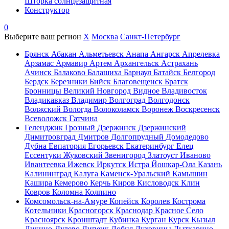
Шторка солнцезащитная
Конструктор
0
Выберите ваш регион
X
Москва
Санкт-Петербург
Брянск
Абакан
Альметьевск
Анапа
Ангарск
Апрелевка
Арзамас
Армавир
Артем
Архангельск
Астрахань
Ачинск
Балаково
Балашиха
Барнаул
Батайск
Белгород
Бердск
Березники
Бийск
Благовещенск
Братск
Бронницы
Великий Новгород
Видное
Владивосток
Владикавказ
Владимир
Волгоград
Волгодонск
Волжский
Вологда
Волоколамск
Воронеж
Воскресенск
Всеволожск
Гатчина
Геленджик
Грозный
Дзержинск
Дзержинский
Димитровград
Дмитров
Долгопрудный
Домодедово
Дубна
Евпатория
Егорьевск
Екатеринбург
Елец
Ессентуки
Жуковский
Звенигород
Златоуст
Иваново
Ивантеевка
Ижевск
Иркутск
Истра
Йошкар-Ола
Казань
Калининград
Калуга
Каменск-Уральский
Камышин
Кашира
Кемерово
Керчь
Киров
Кисловодск
Клин
Ковров
Коломна
Колпино
Комсомольск-на-Амуре
Копейск
Королев
Кострома
Котельники
Красногорск
Краснодар
Красное Село
Красноярск
Кронштадт
Кубинка
Курган
Курск
Кызыл
Ликино-Дулево
Липецк
Лобня
Луховицы
Лыткарино