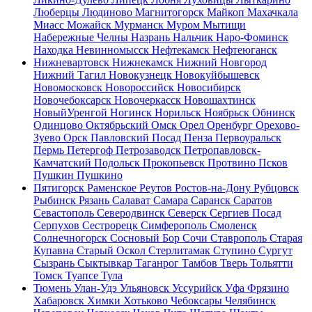
Люберцы
Людиново
Магнитогорск
Майкоп
Махачкала
Миасс
Можайск
Мурманск
Муром
Мытищи
Набережные Челны
Назрань
Нальчик
Наро-Фоминск
Находка
Невинномысск
Нефтекамск
Нефтеюганск
Нижневартовск
Нижнекамск
Нижний Новгород
Нижний Тагил
Новокузнецк
Новокуйбышевск
Новомосковск
Новороссийск
Новосибирск
Новочебоксарск
Новочеркасск
Новошахтинск
НовыйУренгой
Ногинск
Норильск
Ноябрьск
Обнинск
Одинцово
Октябрьский
Омск
Орел
Оренбург
Орехово-
Зуево
Орск
Павловский Посад
Пенза
Первоуральск
Пермь
Петергоф
Петрозаводск
Петропавловск-
Камчатский
Подольск
Прокопьевск
Протвино
Псков
Пушкин
Пушкино
Пятигорск
Раменское
Реутов
Ростов-на-Дону
Рубцовск
Рыбинск
Рязань
Салават
Самара
Саранск
Саратов
Севастополь
Северодвинск
Северск
Сергиев Посад
Серпухов
Сестрорецк
Симферополь
Смоленск
Солнечногорск
Сосновый Бор
Сочи
Ставрополь
Старая
Купавна
Старый Оскол
Стерлитамак
Ступино
Сургут
Сызрань
Сыктывкар
Таганрог
Тамбов
Тверь
Тольятти
Томск
Туапсе
Тула
Тюмень
Улан-Удэ
Ульяновск
Уссурийск
Уфа
Фрязино
Хабаровск
Химки
Хотьково
Чебоксары
Челябинск