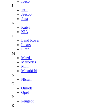
Iveco
J
JAC
Jaecoo
Jetta
K
Kaiyi
KIA
L
Land Rover
Lexus
Lifan
M
Mazda
Mercedes
Mini
Mitsubishi
N
Nissan
O
Omoda
Opel
P
Peugeot
R