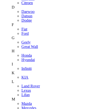
Citroen
D
Daewoo
Datsun
Dodge
F
Fiat
Ford
G
Geely
Great Wall
H
Honda
Hyundai
I
Infiniti
K
KIA
L
Land Rover
Lexus
Lifan
M
Mazda
Mercedes