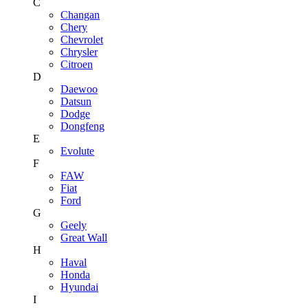
C
Changan
Chery
Chevrolet
Chrysler
Citroen
D
Daewoo
Datsun
Dodge
Dongfeng
E
Evolute
F
FAW
Fiat
Ford
G
Geely
Great Wall
H
Haval
Honda
Hyundai
I