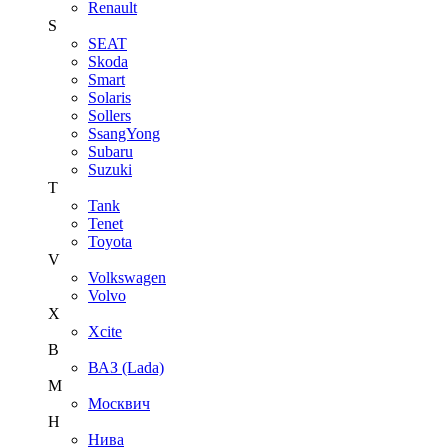
Renault
S
SEAT
Skoda
Smart
Solaris
Sollers
SsangYong
Subaru
Suzuki
T
Tank
Tenet
Toyota
V
Volkswagen
Volvo
X
Xcite
В
ВАЗ (Lada)
М
Москвич
Н
Нива