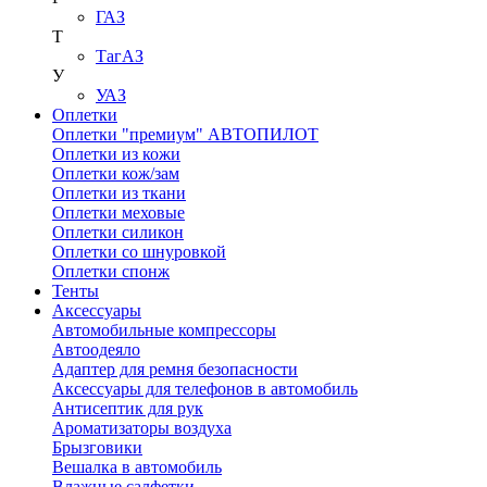
ГАЗ
Т
ТагАЗ
У
УАЗ
Оплетки
Оплетки "премиум" АВТОПИЛОТ
Оплетки из кожи
Оплетки кож/зам
Оплетки из ткани
Оплетки меховые
Оплетки силикон
Оплетки со шнуровкой
Оплетки спонж
Тенты
Аксессуары
Автомобильные компрессоры
Автоодеяло
Адаптер для ремня безопасности
Аксессуары для телефонов в автомобиль
Антисептик для рук
Ароматизаторы воздуха
Брызговики
Вешалка в автомобиль
Влажные салфетки