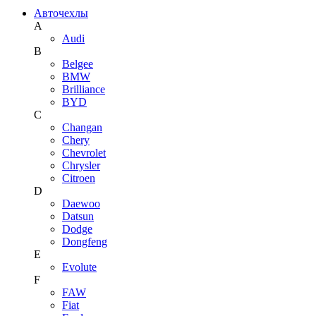
Авточехлы
A
Audi
B
Belgee
BMW
Brilliance
BYD
C
Changan
Chery
Chevrolet
Chrysler
Citroen
D
Daewoo
Datsun
Dodge
Dongfeng
E
Evolute
F
FAW
Fiat