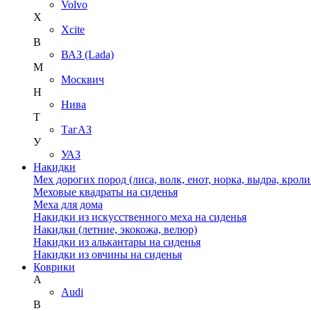
Volvo
X
Xcite
В
ВАЗ (Lada)
М
Москвич
Н
Нива
Т
ТагАЗ
У
УАЗ
Накидки
Мех дорогих пород (лиса, волк, енот, норка, выдра, кроли
Меховые квадраты на сиденья
Меха для дома
Накидки из искусственного меха на сиденья
Накидки (летние, экокожа, велюр)
Накидки из алькантары на сиденья
Накидки из овчины на сиденья
Коврики
A
Audi
B