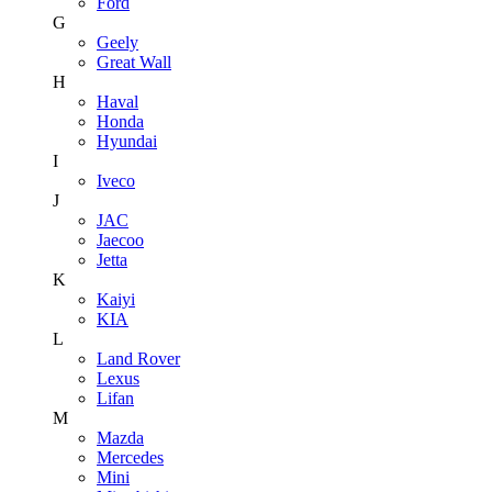
Ford
G
Geely
Great Wall
H
Haval
Honda
Hyundai
I
Iveco
J
JAC
Jaecoo
Jetta
K
Kaiyi
KIA
L
Land Rover
Lexus
Lifan
M
Mazda
Mercedes
Mini