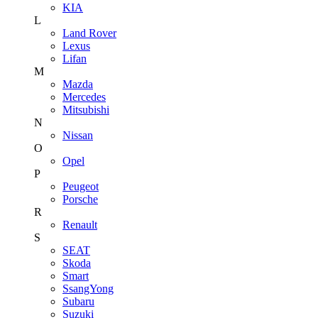
KIA
L
Land Rover
Lexus
Lifan
M
Mazda
Mercedes
Mitsubishi
N
Nissan
O
Opel
P
Peugeot
Porsche
R
Renault
S
SEAT
Skoda
Smart
SsangYong
Subaru
Suzuki