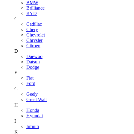
BMW
Brilliance
BYD
C
Cadillac
Chery
Chevrolet
Chrysler
Citroen
D
Daewoo
Datsun
Dodge
F
Fiat
Ford
G
Geely
Great Wall
H
Honda
Hyundai
I
Infiniti
K