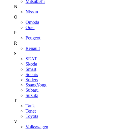
Mitsubishi
N
Nissan
O
Omoda
Opel
P
Peugeot
R
Renault
S
SEAT
Skoda
Smart
Solaris
Sollers
SsangYong
Subaru
Suzuki
T
Tank
Tenet
Toyota
V
Volkswagen