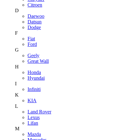
Citroen
D
Daewoo
Datsun
Dodge
F
Fiat
Ford
G
Geely
Great Wall
H
Honda
Hyundai
I
Infiniti
K
KIA
L
Land Rover
Lexus
Lifan
M
Mazda
Mercedes