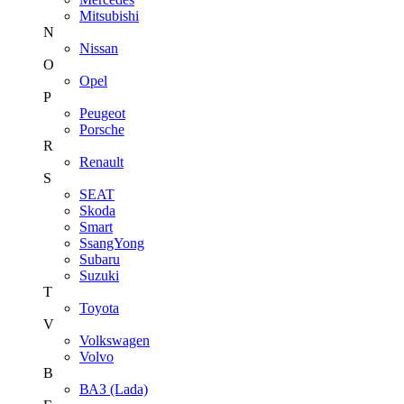
Mitsubishi
N
Nissan
O
Opel
P
Peugeot
Porsche
R
Renault
S
SEAT
Skoda
Smart
SsangYong
Subaru
Suzuki
T
Toyota
V
Volkswagen
Volvo
В
ВАЗ (Lada)