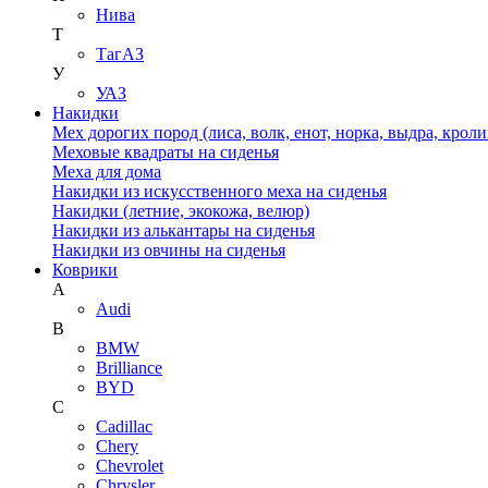
Нива
Т
ТагАЗ
У
УАЗ
Накидки
Мех дорогих пород (лиса, волк, енот, норка, выдра, кроли
Меховые квадраты на сиденья
Меха для дома
Накидки из искусственного меха на сиденья
Накидки (летние, экокожа, велюр)
Накидки из алькантары на сиденья
Накидки из овчины на сиденья
Коврики
A
Audi
B
BMW
Brilliance
BYD
C
Cadillac
Chery
Chevrolet
Chrysler