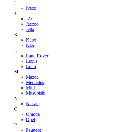
I
Iveco
J
JAC
Jaecoo
Jetta
K
Kaiyi
KIA
L
Land Rover
Lexus
Lifan
M
Mazda
Mercedes
Mini
Mitsubishi
N
Nissan
O
Omoda
Opel
P
Peugeot