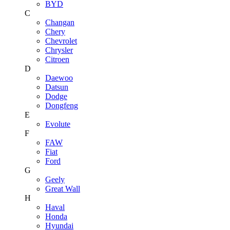
BYD
C
Changan
Chery
Chevrolet
Chrysler
Citroen
D
Daewoo
Datsun
Dodge
Dongfeng
E
Evolute
F
FAW
Fiat
Ford
G
Geely
Great Wall
H
Haval
Honda
Hyundai