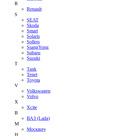
R
Renault
S
SEAT
Skoda
Smart
Solaris
Sollers
SsangYong
Subaru
Suzuki
T
Tank
Tenet
Toyota
V
Volkswagen
Volvo
X
Xcite
В
ВАЗ (Lada)
М
Москвич
Н