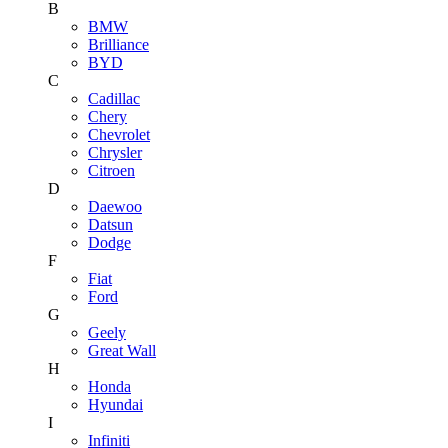
B
BMW
Brilliance
BYD
C
Cadillac
Chery
Chevrolet
Chrysler
Citroen
D
Daewoo
Datsun
Dodge
F
Fiat
Ford
G
Geely
Great Wall
H
Honda
Hyundai
I
Infiniti