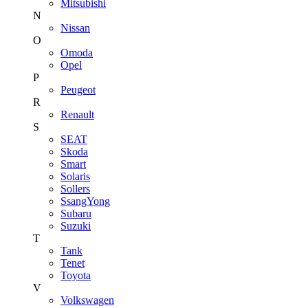
Mitsubishi
N
Nissan
O
Omoda
Opel
P
Peugeot
R
Renault
S
SEAT
Skoda
Smart
Solaris
Sollers
SsangYong
Subaru
Suzuki
T
Tank
Tenet
Toyota
V
Volkswagen