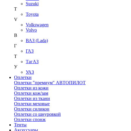
Suzuki
T
Toyota
V
Volkswagen
Volvo
В
ВАЗ (Lada)
Г
ГАЗ
Т
ТагАЗ
У
УАЗ
Оплетки
Оплетки "премиум" АВТОПИЛОТ
Оплетки из кожи
Оплетки кож/зам
Оплетки из ткани
Оплетки меховые
Оплетки силикон
Оплетки со шнуровкой
Оплетки спонж
Тенты
Аксессуары