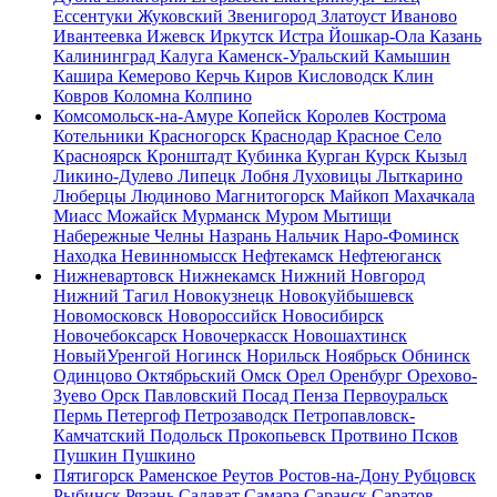
Ессентуки
Жуковский
Звенигород
Златоуст
Иваново
Ивантеевка
Ижевск
Иркутск
Истра
Йошкар-Ола
Казань
Калининград
Калуга
Каменск-Уральский
Камышин
Кашира
Кемерово
Керчь
Киров
Кисловодск
Клин
Ковров
Коломна
Колпино
Комсомольск-на-Амуре
Копейск
Королев
Кострома
Котельники
Красногорск
Краснодар
Красное Село
Красноярск
Кронштадт
Кубинка
Курган
Курск
Кызыл
Ликино-Дулево
Липецк
Лобня
Луховицы
Лыткарино
Люберцы
Людиново
Магнитогорск
Майкоп
Махачкала
Миасс
Можайск
Мурманск
Муром
Мытищи
Набережные Челны
Назрань
Нальчик
Наро-Фоминск
Находка
Невинномысск
Нефтекамск
Нефтеюганск
Нижневартовск
Нижнекамск
Нижний Новгород
Нижний Тагил
Новокузнецк
Новокуйбышевск
Новомосковск
Новороссийск
Новосибирск
Новочебоксарск
Новочеркасск
Новошахтинск
НовыйУренгой
Ногинск
Норильск
Ноябрьск
Обнинск
Одинцово
Октябрьский
Омск
Орел
Оренбург
Орехово-
Зуево
Орск
Павловский Посад
Пенза
Первоуральск
Пермь
Петергоф
Петрозаводск
Петропавловск-
Камчатский
Подольск
Прокопьевск
Протвино
Псков
Пушкин
Пушкино
Пятигорск
Раменское
Реутов
Ростов-на-Дону
Рубцовск
Рыбинск
Рязань
Салават
Самара
Саранск
Саратов