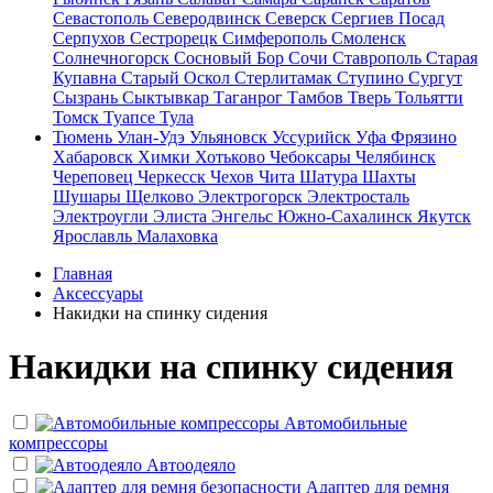
Севастополь
Северодвинск
Северск
Сергиев Посад
Серпухов
Сестрорецк
Симферополь
Смоленск
Солнечногорск
Сосновый Бор
Сочи
Ставрополь
Старая
Купавна
Старый Оскол
Стерлитамак
Ступино
Сургут
Сызрань
Сыктывкар
Таганрог
Тамбов
Тверь
Тольятти
Томск
Туапсе
Тула
Тюмень
Улан-Удэ
Ульяновск
Уссурийск
Уфа
Фрязино
Хабаровск
Химки
Хотьково
Чебоксары
Челябинск
Череповец
Черкесск
Чехов
Чита
Шатура
Шахты
Шушары
Щелково
Электрогорск
Электросталь
Электроугли
Элиста
Энгельс
Южно-Сахалинск
Якутск
Ярославль
Малаховка
Главная
Аксессуары
Накидки на спинку сидения
Накидки на спинку сидения
Автомобильные
компрессоры
Автоодеяло
Адаптер для ремня