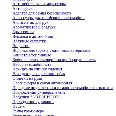
Автомобильные компрессоры
Автоодеяло
Адаптер для ремня безопасности
Аксессуары для телефонов в автомобиль
Антисептик для рук
Ароматизаторы воздуха
Брызговики
Вешалка в автомобиль
Влажные салфетки
Водосгон
Воронка для горюче-смазочных материалов
Канистры топливные
Коврик антискользящий на приборную панель
Набор автомобилиста
Накидка на спинку сиденья
Накидки для перевозки собак
Оплетки на руль
Органайзеры в салон автомобиля
Передние подлокотники в салон автомобиля из экокожи
Подлокотник универсальный
Подушки "АВТОПИЛОТ"
Провода прикуривания
Пуфик
Рамка гос-номера
Ручные опрыскиватели