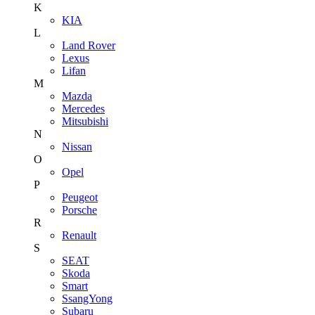
K
KIA
L
Land Rover
Lexus
Lifan
M
Mazda
Mercedes
Mitsubishi
N
Nissan
O
Opel
P
Peugeot
Porsche
R
Renault
S
SEAT
Skoda
Smart
SsangYong
Subaru