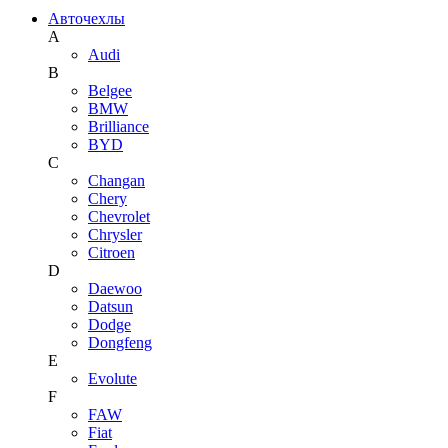
Авточехлы
A
Audi
B
Belgee
BMW
Brilliance
BYD
C
Changan
Chery
Chevrolet
Chrysler
Citroen
D
Daewoo
Datsun
Dodge
Dongfeng
E
Evolute
F
FAW
Fiat