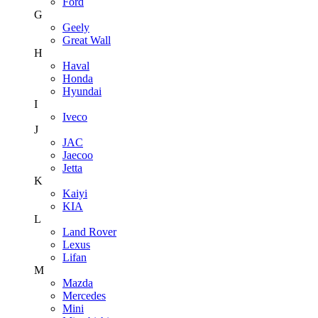
Ford
G
Geely
Great Wall
H
Haval
Honda
Hyundai
I
Iveco
J
JAC
Jaecoo
Jetta
K
Kaiyi
KIA
L
Land Rover
Lexus
Lifan
M
Mazda
Mercedes
Mini