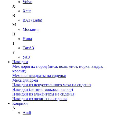
Volvo
X
Xcite
В
ВАЗ (Lada)
М
Москвич
Н
Нива
Т
ТагАЗ
У
УАЗ
Накидки
Мех дорогих пород (лиса, волк, енот, норка, выдра,
кролик)
Меховые квадраты на сиденья
Меха для дома
Накидки из искусственного меха на сиденья
Накидки (летние, экокожа, велюр)
Накидки из алькантары на сиденья
Накидки из овчины на сиденья
Коврики
A
Audi