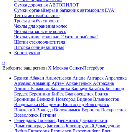
Сумка дорожная АВТОПИЛОТ
Сумки-органайзеры в багажник автомобиля EVA
Тенты автомобильные
Тросы для буксировки
Чехлы для хранения колес
Чехлы на запасное колесо
Чехлы универсальные "Охота и рыбалка"
Щетки стеклоочистителя
Шторка солнцезащитная
Конструктор
0
Выберите ваш регион
X
Москва
Санкт-Петербург
Брянск
Абакан
Альметьевск
Анапа
Ангарск
Апрелевка
Арзамас
Армавир
Артем
Архангельск
Астрахань
Ачинск
Балаково
Балашиха
Барнаул
Батайск
Белгород
Бердск
Березники
Бийск
Благовещенск
Братск
Бронницы
Великий Новгород
Видное
Владивосток
Владикавказ
Владимир
Волгоград
Волгодонск
Волжский
Вологда
Волоколамск
Воронеж
Воскресенск
Всеволожск
Гатчина
Геленджик
Грозный
Дзержинск
Дзержинский
Димитровград
Дмитров
Долгопрудный
Домодедово
Дубна
Евпатория
Егорьевск
Екатеринбург
Елец