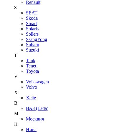
Renault
S
SEAT
Skoda
Smart
Solaris
Sollers
SsangYong
Subaru
Suzuki
T
Tank
Tenet
Toyota
V
Volkswagen
Volvo
X
Xcite
В
ВАЗ (Lada)
М
Москвич
Н
Нива