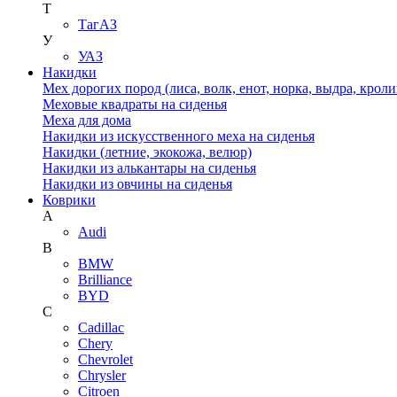
Т
ТагАЗ
У
УАЗ
Накидки
Мех дорогих пород (лиса, волк, енот, норка, выдра, кроли
Меховые квадраты на сиденья
Меха для дома
Накидки из искусственного меха на сиденья
Накидки (летние, экокожа, велюр)
Накидки из алькантары на сиденья
Накидки из овчины на сиденья
Коврики
A
Audi
B
BMW
Brilliance
BYD
C
Cadillac
Chery
Chevrolet
Chrysler
Citroen