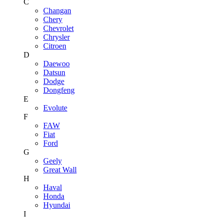
C
Changan
Chery
Chevrolet
Chrysler
Citroen
D
Daewoo
Datsun
Dodge
Dongfeng
E
Evolute
F
FAW
Fiat
Ford
G
Geely
Great Wall
H
Haval
Honda
Hyundai
I