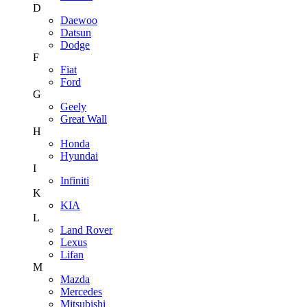
D
Daewoo
Datsun
Dodge
F
Fiat
Ford
G
Geely
Great Wall
H
Honda
Hyundai
I
Infiniti
K
KIA
L
Land Rover
Lexus
Lifan
M
Mazda
Mercedes
Mitsubishi