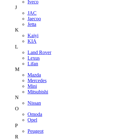
Iveco
J
JAC
Jaecoo
Jetta
K
Kaiyi
KIA
L
Land Rover
Lexus
Lifan
M
Mazda
Mercedes
Mini
Mitsubishi
N
Nissan
O
Omoda
Opel
P
Peugeot
R