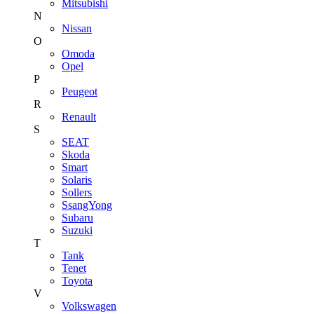
Mitsubishi
N
Nissan
O
Omoda
Opel
P
Peugeot
R
Renault
S
SEAT
Skoda
Smart
Solaris
Sollers
SsangYong
Subaru
Suzuki
T
Tank
Tenet
Toyota
V
Volkswagen