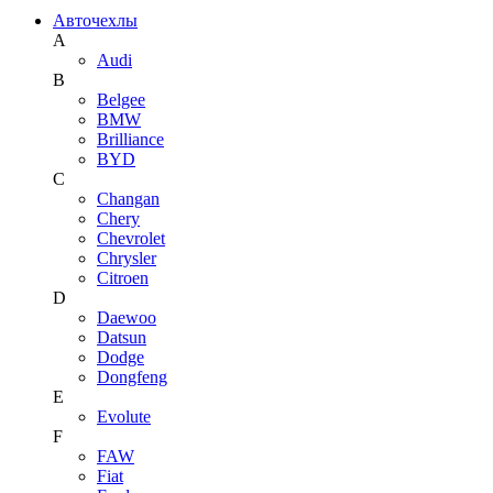
Авточехлы
A
Audi
B
Belgee
BMW
Brilliance
BYD
C
Changan
Chery
Chevrolet
Chrysler
Citroen
D
Daewoo
Datsun
Dodge
Dongfeng
E
Evolute
F
FAW
Fiat