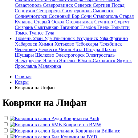
Севастополь
Северодвинск
Северск
Сергиев Посад
Серпухов
Сестрорецк
Симферополь
Смоленск
Солнечногорск
Сосновый Бор
Сочи
Ставрополь
Старая
Купавна
Старый Оскол
Стерлитамак
Ступино
Сургут
Сызрань
Сыктывкар
Таганрог
Тамбов
Тверь
Тольятти
Томск
Туапсе
Тула
Тюмень
Улан-Удэ
Ульяновск
Уссурийск
Уфа
Фрязино
Хабаровск
Химки
Хотьково
Чебоксары
Челябинск
Череповец
Черкесск
Чехов
Чита
Шатура
Шахты
Шушары
Щелково
Электрогорск
Электросталь
Электроугли
Элиста
Энгельс
Южно-Сахалинск
Якутск
Ярославль
Малаховка
Главная
Ковры
Коврики на Лифан
Коврики на Лифан
Коврики на
Audi
Коврики на
BMW
Коврики на
Brilliance
Коврики на
BYD