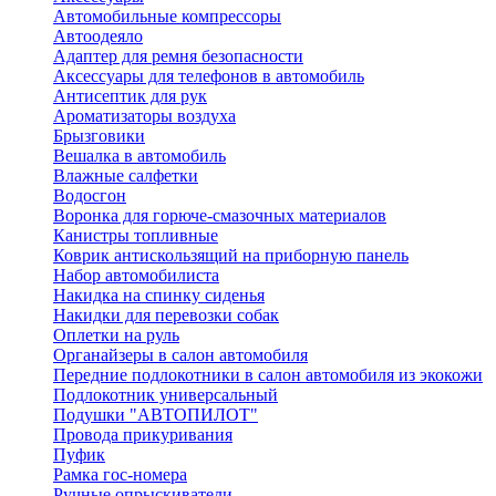
Автомобильные компрессоры
Автоодеяло
Адаптер для ремня безопасности
Аксессуары для телефонов в автомобиль
Антисептик для рук
Ароматизаторы воздуха
Брызговики
Вешалка в автомобиль
Влажные салфетки
Водосгон
Воронка для горюче-смазочных материалов
Канистры топливные
Коврик антискользящий на приборную панель
Набор автомобилиста
Накидка на спинку сиденья
Накидки для перевозки собак
Оплетки на руль
Органайзеры в салон автомобиля
Передние подлокотники в салон автомобиля из экокожи
Подлокотник универсальный
Подушки "АВТОПИЛОТ"
Провода прикуривания
Пуфик
Рамка гос-номера
Ручные опрыскиватели