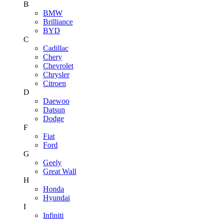
B
BMW
Brilliance
BYD
C
Cadillac
Chery
Chevrolet
Chrysler
Citroen
D
Daewoo
Datsun
Dodge
F
Fiat
Ford
G
Geely
Great Wall
H
Honda
Hyundai
I
Infiniti