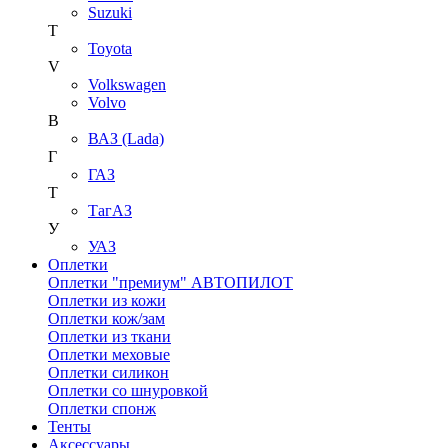
Suzuki
T
Toyota
V
Volkswagen
Volvo
В
ВАЗ (Lada)
Г
ГАЗ
Т
ТагАЗ
У
УАЗ
Оплетки
Оплетки "премиум" АВТОПИЛОТ
Оплетки из кожи
Оплетки кож/зам
Оплетки из ткани
Оплетки меховые
Оплетки силикон
Оплетки со шнуровкой
Оплетки спонж
Тенты
Аксессуары