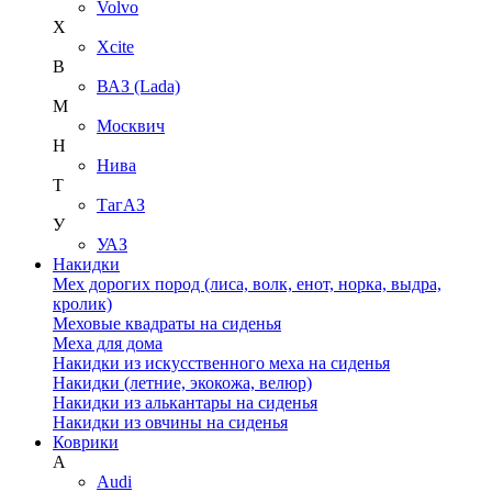
Volvo
X
Xcite
В
ВАЗ (Lada)
М
Москвич
Н
Нива
Т
ТагАЗ
У
УАЗ
Накидки
Мех дорогих пород (лиса, волк, енот, норка, выдра,
кролик)
Меховые квадраты на сиденья
Меха для дома
Накидки из искусственного меха на сиденья
Накидки (летние, экокожа, велюр)
Накидки из алькантары на сиденья
Накидки из овчины на сиденья
Коврики
A
Audi