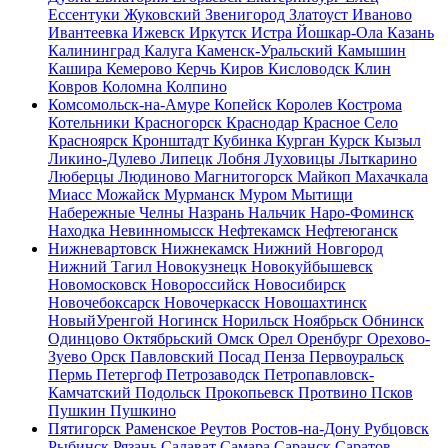
Ессентуки
Жуковский
Звенигород
Златоуст
Иваново
Ивантеевка
Ижевск
Иркутск
Истра
Йошкар-Ола
Казань
Калининград
Калуга
Каменск-Уральский
Камышин
Кашира
Кемерово
Керчь
Киров
Кисловодск
Клин
Ковров
Коломна
Колпино
Комсомольск-на-Амуре
Копейск
Королев
Кострома
Котельники
Красногорск
Краснодар
Красное Село
Красноярск
Кронштадт
Кубинка
Курган
Курск
Кызыл
Ликино-Дулево
Липецк
Лобня
Луховицы
Лыткарино
Люберцы
Людиново
Магнитогорск
Майкоп
Махачкала
Миасс
Можайск
Мурманск
Муром
Мытищи
Набережные Челны
Назрань
Нальчик
Наро-Фоминск
Находка
Невинномысск
Нефтекамск
Нефтеюганск
Нижневартовск
Нижнекамск
Нижний Новгород
Нижний Тагил
Новокузнецк
Новокуйбышевск
Новомосковск
Новороссийск
Новосибирск
Новочебоксарск
Новочеркасск
Новошахтинск
НовыйУренгой
Ногинск
Норильск
Ноябрьск
Обнинск
Одинцово
Октябрьский
Омск
Орел
Оренбург
Орехово-
Зуево
Орск
Павловский Посад
Пенза
Первоуральск
Пермь
Петергоф
Петрозаводск
Петропавловск-
Камчатский
Подольск
Прокопьевск
Протвино
Псков
Пушкин
Пушкино
Пятигорск
Раменское
Реутов
Ростов-на-Дону
Рубцовск
Рыбинск
Рязань
Салават
Самара
Саранск
Саратов