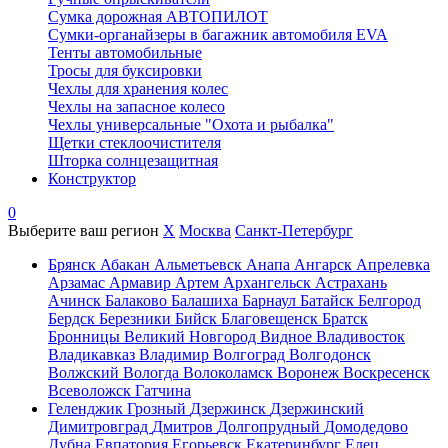
Сумка дорожная АВТОПИЛОТ
Сумки-органайзеры в багажник автомобиля EVA
Тенты автомобильные
Тросы для буксировки
Чехлы для хранения колес
Чехлы на запасное колесо
Чехлы универсальные "Охота и рыбалка"
Щетки стеклоочистителя
Шторка солнцезащитная
Конструктор
0
Выберите ваш регион
X
Москва
Санкт-Петербург
Брянск
Абакан
Альметьевск
Анапа
Ангарск
Апрелевка
Арзамас
Армавир
Артем
Архангельск
Астрахань
Ачинск
Балаково
Балашиха
Барнаул
Батайск
Белгород
Бердск
Березники
Бийск
Благовещенск
Братск
Бронницы
Великий Новгород
Видное
Владивосток
Владикавказ
Владимир
Волгоград
Волгодонск
Волжский
Вологда
Волоколамск
Воронеж
Воскресенск
Всеволожск
Гатчина
Геленджик
Грозный
Дзержинск
Дзержинский
Димитровград
Дмитров
Долгопрудный
Домодедово
Дубна
Евпатория
Егорьевск
Екатеринбург
Елец