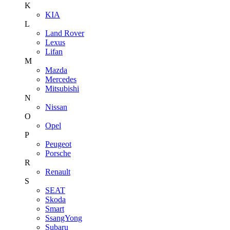
K
KIA
L
Land Rover
Lexus
Lifan
M
Mazda
Mercedes
Mitsubishi
N
Nissan
O
Opel
P
Peugeot
Porsche
R
Renault
S
SEAT
Skoda
Smart
SsangYong
Subaru