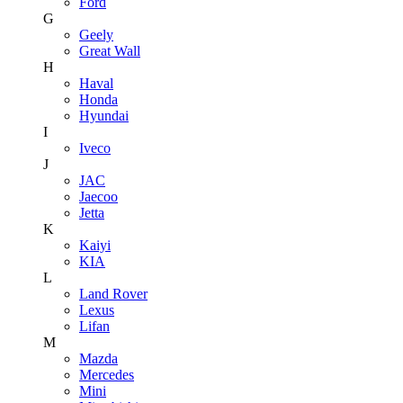
Ford
G
Geely
Great Wall
H
Haval
Honda
Hyundai
I
Iveco
J
JAC
Jaecoo
Jetta
K
Kaiyi
KIA
L
Land Rover
Lexus
Lifan
M
Mazda
Mercedes
Mini