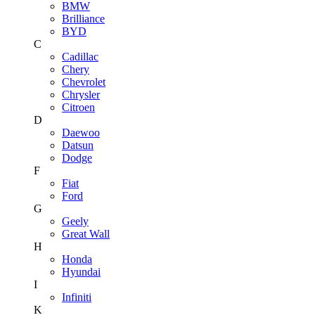
BMW
Brilliance
BYD
C
Cadillac
Chery
Chevrolet
Chrysler
Citroen
D
Daewoo
Datsun
Dodge
F
Fiat
Ford
G
Geely
Great Wall
H
Honda
Hyundai
I
Infiniti
K