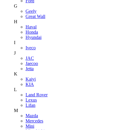
Ford
G
Geely
Great Wall
H
Haval
Honda
Hyundai
I
Iveco
J
JAC
Jaecoo
Jetta
K
Kaiyi
KIA
L
Land Rover
Lexus
Lifan
M
Mazda
Mercedes
Mini