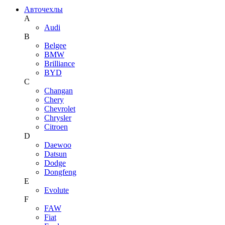
Авточехлы
A
Audi
B
Belgee
BMW
Brilliance
BYD
C
Changan
Chery
Chevrolet
Chrysler
Citroen
D
Daewoo
Datsun
Dodge
Dongfeng
E
Evolute
F
FAW
Fiat