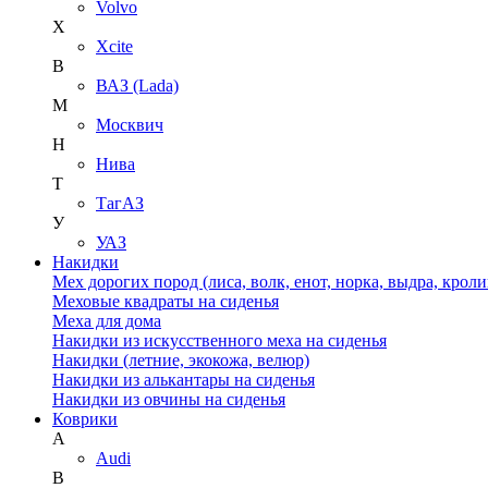
Volvo
X
Xcite
В
ВАЗ (Lada)
М
Москвич
Н
Нива
Т
ТагАЗ
У
УАЗ
Накидки
Мех дорогих пород (лиса, волк, енот, норка, выдра, кроли
Меховые квадраты на сиденья
Меха для дома
Накидки из искусственного меха на сиденья
Накидки (летние, экокожа, велюр)
Накидки из алькантары на сиденья
Накидки из овчины на сиденья
Коврики
A
Audi
B