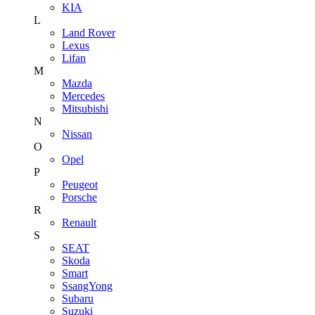
KIA
L
Land Rover
Lexus
Lifan
M
Mazda
Mercedes
Mitsubishi
N
Nissan
O
Opel
P
Peugeot
Porsche
R
Renault
S
SEAT
Skoda
Smart
SsangYong
Subaru
Suzuki