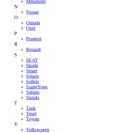
Mitsubishi
N
Nissan
O
Omoda
Opel
P
Peugeot
R
Renault
S
SEAT
Skoda
Smart
Solaris
Sollers
SsangYong
Subaru
Suzuki
T
Tank
Tenet
Toyota
V
Volkswagen