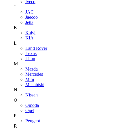
Iveco
J
JAC
Jaecoo
Jetta
K
Kaiyi
KIA
L
Land Rover
Lexus
Lifan
M
Mazda
Mercedes
Mini
Mitsubishi
N
Nissan
O
Omoda
Opel
P
Peugeot
R