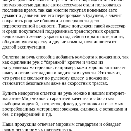
популярностью данные автоаксессуары стали пользоваться
последнее время, так как многие покупая новенькое авто
думают о дальнейшей его перепродаже в будущем, а значит
сохранить родные обшивки и поверхности дело
первостепенной важности. Также популярен такой аксессуар
и среди покупателей подержанных транспортных средств,
ведь каждый желает украсить под себя и скрыть потертости,
облупившуюся краску и другие изъяны, появившиеся от
долгой эксплуатации.
Оплетка на руль способна добавить комфорта к вождению, так
как сцепление рук с “баранкой” крепче и чехол из
натуральных материалов, например, кожи хорошо впитывает
влагу и оставляет ладошки водителя в сухости. Это значит,
что руки не скользят по рулевому колесу, а вождение
становится безопасным даже на скоростных трассах.
Купить недорогие оплетки на руль можно в нашем интернет-
магазине Мир чехлов с гарантией качества и с богатым
выбором моделей, расцветок, фактур, установки и из самых
востребованных материалов: экокожа, силикон, с вставками и
без, с перфорацией и т.д.
Наша продукция отвечает мировым стандартам и обладает
рядом неоспоримых преимуществ: