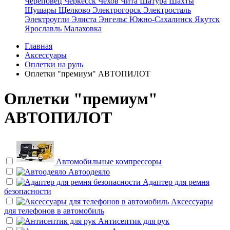
Череповец
Черкесск
Чехов
Чита
Шатура
Шахты
Шушары
Щелково
Электрогорск
Электросталь
Электроугли
Элиста
Энгельс
Южно-Сахалинск
Якутск
Ярославль
Малаховка
Главная
Аксессуары
Оплетки на руль
Оплетки "премиум" АВТОПИЛОТ
Оплетки "премиум"
АВТОПИЛОТ
Автомобильные компрессоры
Автоодеяло
Адаптер для ремня
безопасности
Аксессуары
для телефонов в автомобиль
Антисептик для рук