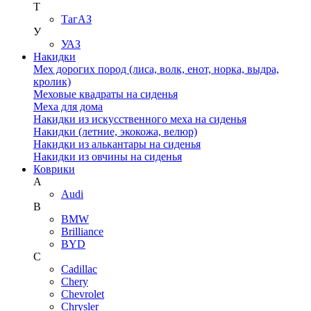
Т
ТагАЗ
У
УАЗ
Накидки
Мех дорогих пород (лиса, волк, енот, норка, выдра,
кролик)
Меховые квадраты на сиденья
Меха для дома
Накидки из искусственного меха на сиденья
Накидки (летние, экокожа, велюр)
Накидки из алькантары на сиденья
Накидки из овчины на сиденья
Коврики
A
Audi
B
BMW
Brilliance
BYD
C
Cadillac
Chery
Chevrolet
Chrysler