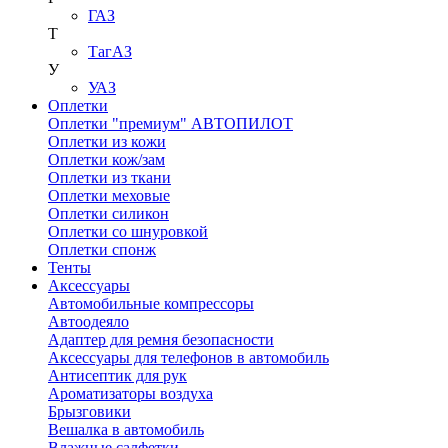
ГАЗ
Т
ТагАЗ
У
УАЗ
Оплетки
Оплетки "премиум" АВТОПИЛОТ
Оплетки из кожи
Оплетки кож/зам
Оплетки из ткани
Оплетки меховые
Оплетки силикон
Оплетки со шнуровкой
Оплетки спонж
Тенты
Аксессуары
Автомобильные компрессоры
Автоодеяло
Адаптер для ремня безопасности
Аксессуары для телефонов в автомобиль
Антисептик для рук
Ароматизаторы воздуха
Брызговики
Вешалка в автомобиль
Влажные салфетки