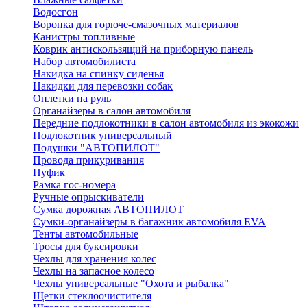
Водосгон
Воронка для горюче-смазочных материалов
Канистры топливные
Коврик антискользящий на приборную панель
Набор автомобилиста
Накидка на спинку сиденья
Накидки для перевозки собак
Оплетки на руль
Органайзеры в салон автомобиля
Передние подлокотники в салон автомобиля из экокожи
Подлокотник универсальный
Подушки "АВТОПИЛОТ"
Провода прикуривания
Пуфик
Рамка гос-номера
Ручные опрыскиватели
Сумка дорожная АВТОПИЛОТ
Сумки-органайзеры в багажник автомобиля EVA
Тенты автомобильные
Тросы для буксировки
Чехлы для хранения колес
Чехлы на запасное колесо
Чехлы универсальные "Охота и рыбалка"
Щетки стеклоочистителя