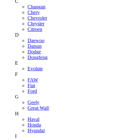
C
Changan
Chery
Chevrolet
Chrysler
Citroen
D
Daewoo
Datsun
Dodge
Dongfeng
E
Evolute
F
FAW
Fiat
Ford
G
Geely
Great Wall
H
Haval
Honda
Hyundai
I