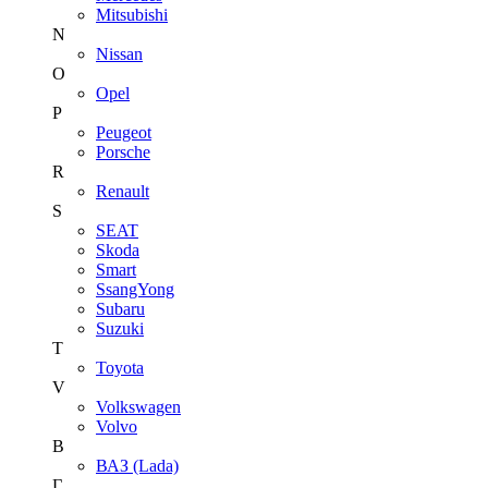
Mitsubishi
N
Nissan
O
Opel
P
Peugeot
Porsche
R
Renault
S
SEAT
Skoda
Smart
SsangYong
Subaru
Suzuki
T
Toyota
V
Volkswagen
Volvo
В
ВАЗ (Lada)
Г