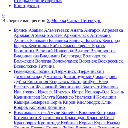
Шторка солнцезащитная
Конструктор
0
Выберите ваш регион
X
Москва
Санкт-Петербург
Брянск
Абакан
Альметьевск
Анапа
Ангарск
Апрелевка
Арзамас
Армавир
Артем
Архангельск
Астрахань
Ачинск
Балаково
Балашиха
Барнаул
Батайск
Белгород
Бердск
Березники
Бийск
Благовещенск
Братск
Бронницы
Великий Новгород
Видное
Владивосток
Владикавказ
Владимир
Волгоград
Волгодонск
Волжский
Вологда
Волоколамск
Воронеж
Воскресенск
Всеволожск
Гатчина
Геленджик
Грозный
Дзержинск
Дзержинский
Димитровград
Дмитров
Долгопрудный
Домодедово
Дубна
Евпатория
Егорьевск
Екатеринбург
Елец
Ессентуки
Жуковский
Звенигород
Златоуст
Иваново
Ивантеевка
Ижевск
Иркутск
Истра
Йошкар-Ола
Казань
Калининград
Калуга
Каменск-Уральский
Камышин
Кашира
Кемерово
Керчь
Киров
Кисловодск
Клин
Ковров
Коломна
Колпино
Комсомольск-на-Амуре
Копейск
Королев
Кострома
Котельники
Красногорск
Краснодар
Красное Село
Красноярск
Кронштадт
Кубинка
Курган
Курск
Кызыл
Ликино-Дулево
Липецк
Лобня
Луховицы
Лыткарино