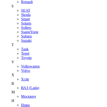
Renault
S
SEAT
Skoda
Smart
Solaris
Sollers
SsangYong
Subaru
Suzuki
T
Tank
Tenet
Toyota
V
Volkswagen
Volvo
X
Xcite
В
ВАЗ (Lada)
М
Москвич
Н
Нива