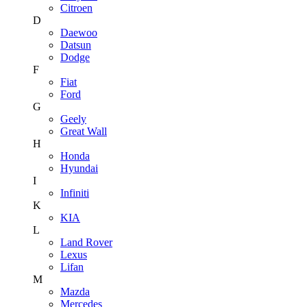
Citroen
D
Daewoo
Datsun
Dodge
F
Fiat
Ford
G
Geely
Great Wall
H
Honda
Hyundai
I
Infiniti
K
KIA
L
Land Rover
Lexus
Lifan
M
Mazda
Mercedes