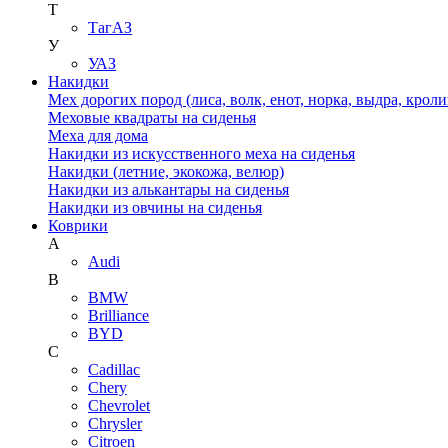
Т
ТагАЗ
У
УАЗ
Накидки
Мех дорогих пород (лиса, волк, енот, норка, выдра, кроли
Меховые квадраты на сиденья
Меха для дома
Накидки из искусственного меха на сиденья
Накидки (летние, экокожа, велюр)
Накидки из алькантары на сиденья
Накидки из овчины на сиденья
Коврики
A
Audi
B
BMW
Brilliance
BYD
C
Cadillac
Chery
Chevrolet
Chrysler
Citroen