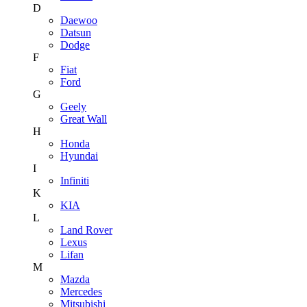
D
Daewoo
Datsun
Dodge
F
Fiat
Ford
G
Geely
Great Wall
H
Honda
Hyundai
I
Infiniti
K
KIA
L
Land Rover
Lexus
Lifan
M
Mazda
Mercedes
Mitsubishi