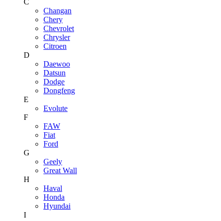
C
Changan
Chery
Chevrolet
Chrysler
Citroen
D
Daewoo
Datsun
Dodge
Dongfeng
E
Evolute
F
FAW
Fiat
Ford
G
Geely
Great Wall
H
Haval
Honda
Hyundai
I