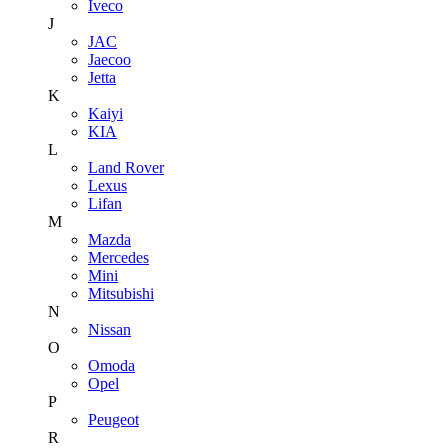
Iveco
J
JAC
Jaecoo
Jetta
K
Kaiyi
KIA
L
Land Rover
Lexus
Lifan
M
Mazda
Mercedes
Mini
Mitsubishi
N
Nissan
O
Omoda
Opel
P
Peugeot
R