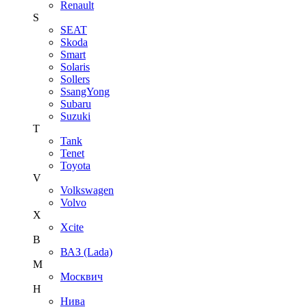
Renault
S
SEAT
Skoda
Smart
Solaris
Sollers
SsangYong
Subaru
Suzuki
T
Tank
Tenet
Toyota
V
Volkswagen
Volvo
X
Xcite
В
ВАЗ (Lada)
М
Москвич
Н
Нива