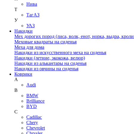
Нива
Т
ТагАЗ
У
УАЗ
Накидки
Мех дорогих пород (лиса, волк, енот, норка, выдра, кроли
Меховые квадраты на сиденья
Меха для дома
Накидки из искусственного меха на сиденья
Накидки (летние, экокожа, велюр)
Накидки из алькантары на сиденья
Накидки из овчины на сиденья
Коврики
A
Audi
B
BMW
Brilliance
BYD
C
Cadillac
Chery
Chevrolet
Chrysler