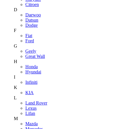
Citroen
D
Daewoo
Datsun
Dodge
F
Fiat
Ford
G
Geely
Great Wall
H
Honda
Hyundai
I
Infiniti
K
KIA
L
Land Rover
Lexus
Lifan
M
Mazda
Mercedes