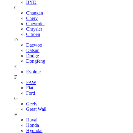
BYD
C
Changan
Chery
Chevrolet
Chrysler
Citroen
D
Daewoo
Datsun
Dodge
Dongfeng
E
Evolute
F
FAW
Fiat
Ford
G
Geely
Great Wall
H
Haval
Honda
Hyundai