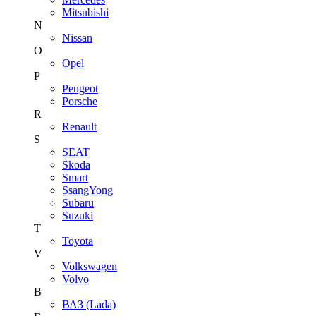
Mitsubishi
N
Nissan
O
Opel
P
Peugeot
Porsche
R
Renault
S
SEAT
Skoda
Smart
SsangYong
Subaru
Suzuki
T
Toyota
V
Volkswagen
Volvo
В
ВАЗ (Lada)