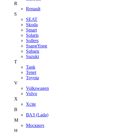
R
Renault
S
SEAT
Skoda
Smart
Solaris
Sollers
SsangYong
Subaru
Suzuki
T
Tank
Tenet
Toyota
V
Volkswagen
Volvo
X
Xcite
В
ВАЗ (Lada)
М
Москвич
Н