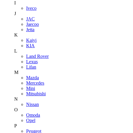
I
Iveco
J
JAC
Jaecoo
Jetta
K
Kaiyi
KIA
L
Land Rover
Lexus
Lifan
M
Mazda
Mercedes
Mini
Mitsubishi
N
Nissan
O
Omoda
Opel
P
Peugeot