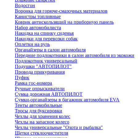
Водосгон
Воронка для горюче-смазочных материалов
Канистры топливные
Коврик антискользящий на приборную панель
Набор автомобилиста
Накидка на спинку сиденья
Накидки для перевозки собак
Оплетки на руль
Органайзеры в салон автомобиля
Передние подлокотники в салон автомобиля из экокожи
Подлокотник универсальный
Подушки "АВТОПИЛОТ"
Провода прикуривания
Пуфик
Рамка гос-номера
Ручные опрыскиватели
Сумка дорожная АВТОПИЛОТ
Сумки-органайзеры в багажник автомобиля EVA
Тенты автомобильные
Тросы для буксировки
Чехлы для хранения колес
Чехлы на запасное колесо
Чехлы универсальные "Охота и рыбалка"
Щетки стеклоочистителя