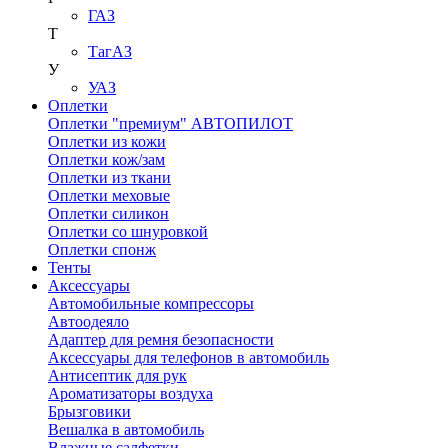
ГАЗ
Т
ТагАЗ
У
УАЗ
Оплетки
Оплетки "премиум" АВТОПИЛОТ
Оплетки из кожи
Оплетки кож/зам
Оплетки из ткани
Оплетки меховые
Оплетки силикон
Оплетки со шнуровкой
Оплетки спонж
Тенты
Аксессуары
Автомобильные компрессоры
Автоодеяло
Адаптер для ремня безопасности
Аксессуары для телефонов в автомобиль
Антисептик для рук
Ароматизаторы воздуха
Брызговики
Вешалка в автомобиль
Влажные салфетки