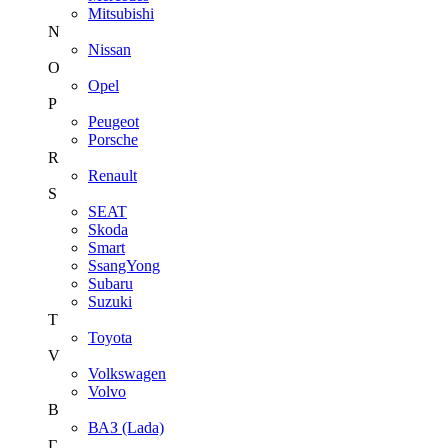
Mitsubishi
N
Nissan
O
Opel
P
Peugeot
Porsche
R
Renault
S
SEAT
Skoda
Smart
SsangYong
Subaru
Suzuki
T
Toyota
V
Volkswagen
Volvo
В
ВАЗ (Lada)
Г