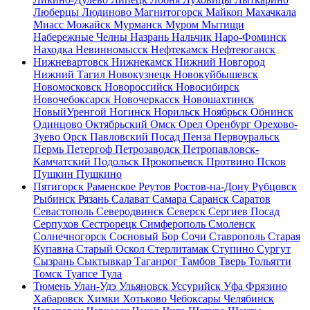
Люберцы
Людиново
Магнитогорск
Майкоп
Махачкала
Миасс
Можайск
Мурманск
Муром
Мытищи
Набережные Челны
Назрань
Нальчик
Наро-Фоминск
Находка
Невинномысск
Нефтекамск
Нефтеюганск
Нижневартовск
Нижнекамск
Нижний Новгород
Нижний Тагил
Новокузнецк
Новокуйбышевск
Новомосковск
Новороссийск
Новосибирск
Новочебоксарск
Новочеркасск
Новошахтинск
НовыйУренгой
Ногинск
Норильск
Ноябрьск
Обнинск
Одинцово
Октябрьский
Омск
Орел
Оренбург
Орехово-
Зуево
Орск
Павловский Посад
Пенза
Первоуральск
Пермь
Петергоф
Петрозаводск
Петропавловск-
Камчатский
Подольск
Прокопьевск
Протвино
Псков
Пушкин
Пушкино
Пятигорск
Раменское
Реутов
Ростов-на-Дону
Рубцовск
Рыбинск
Рязань
Салават
Самара
Саранск
Саратов
Севастополь
Северодвинск
Северск
Сергиев Посад
Серпухов
Сестрорецк
Симферополь
Смоленск
Солнечногорск
Сосновый Бор
Сочи
Ставрополь
Старая
Купавна
Старый Оскол
Стерлитамак
Ступино
Сургут
Сызрань
Сыктывкар
Таганрог
Тамбов
Тверь
Тольятти
Томск
Туапсе
Тула
Тюмень
Улан-Удэ
Ульяновск
Уссурийск
Уфа
Фрязино
Хабаровск
Химки
Хотьково
Чебоксары
Челябинск