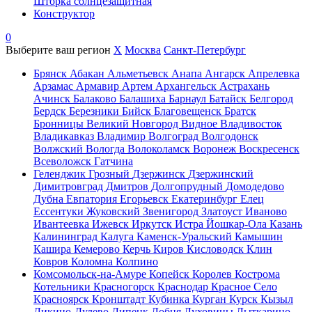
Шторка солнцезащитная
Конструктор
0
Выберите ваш регион
X
Москва
Санкт-Петербург
Брянск
Абакан
Альметьевск
Анапа
Ангарск
Апрелевка
Арзамас
Армавир
Артем
Архангельск
Астрахань
Ачинск
Балаково
Балашиха
Барнаул
Батайск
Белгород
Бердск
Березники
Бийск
Благовещенск
Братск
Бронницы
Великий Новгород
Видное
Владивосток
Владикавказ
Владимир
Волгоград
Волгодонск
Волжский
Вологда
Волоколамск
Воронеж
Воскресенск
Всеволожск
Гатчина
Геленджик
Грозный
Дзержинск
Дзержинский
Димитровград
Дмитров
Долгопрудный
Домодедово
Дубна
Евпатория
Егорьевск
Екатеринбург
Елец
Ессентуки
Жуковский
Звенигород
Златоуст
Иваново
Ивантеевка
Ижевск
Иркутск
Истра
Йошкар-Ола
Казань
Калининград
Калуга
Каменск-Уральский
Камышин
Кашира
Кемерово
Керчь
Киров
Кисловодск
Клин
Ковров
Коломна
Колпино
Комсомольск-на-Амуре
Копейск
Королев
Кострома
Котельники
Красногорск
Краснодар
Красное Село
Красноярск
Кронштадт
Кубинка
Курган
Курск
Кызыл
Ликино-Дулево
Липецк
Лобня
Луховицы
Лыткарино