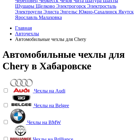
Череповец
Черкесск
Чехов
Чита
Шатура
Шахты
Шушары
Щелково
Электрогорск
Электросталь
Электроугли
Элиста
Энгельс
Южно-Сахалинск
Якутск
Ярославль
Малаховка
Главная
Авточехлы
Автомобильные чехлы для Chery
Автомобильные чехлы для
Chery в Хабаровске
Чехлы на
Audi
Чехлы на
Belgee
Чехлы на
BMW
Чехлы на
Brilliance