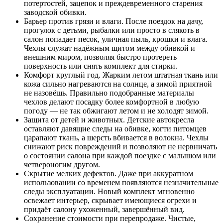
потертостей, зацепок и преждевременного старения
заводской обивки.
Барьер против грязи и влаги. После поездок на дачу,
прогулок с детьми, рыбалки или просто в слякоть в
салон попадает песок, уличная пыль, крошки и влага.
Чехлы служат надёжным щитом между обивкой и
внешним миром, позволяя быстро протереть
поверхность или снять комплект для стирки.
Комфорт круглый год. Жарким летом штатная ткань или
кожа сильно нагреваются на солнце, а зимой приятной
не назовёшь. Правильно подобранные материалы
чехлов делают посадку более комфортной в любую
погоду — не так обжигают летом и не холодят зимой.
Защита от детей и животных. Детские автокресла
оставляют давящие следы на обивке, когти питомцев
царапают ткань, а шерсть вбивается в волокна. Чехлы
снижают риск повреждений и позволяют не нервничать
о состоянии салона при каждой поездке с малышом или
четвероногим другом.
Скрытие мелких дефектов. Даже при аккуратном
использовании со временем появляются незначительные
следы эксплуатации. Новый комплект мгновенно
освежает интерьер, скрывает имеющиеся огрехи и
придаёт салону ухоженный, завершённый вид.
Сохранение стоимости при перепродаже. Чистые,