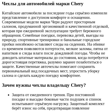
Чехлы для автомобилей марки Chery
Китайские автомобили за последние годы серьёзно изменили
представление о доступном комфорте и оснащении.
Современные модели марки Чери радуют просторным
салоном, продуманной эргономикой и качественной отделкой,
которая при ежедневной эксплуатации требует бережного
обращения. Семейные поездки, перевозка детей, выезды на
природу, спортивные тренировки и банальные городские
пробки неизбежно оставляют следы на сидениях. На обивке
со временем появляются потертости, мелкие заломы, пятна от
напитков и следы влаги после дождливой погоды. Чтобы не
доводить штатные материалы до состояния, когда потребуется
дорогостоящая перетяжка, разумно заранее позаботиться о
защите. Качественные авточехлы помогают сохранить
первоначальный вид посадочных мест, упростить уборку
салона и сделать каждую поездку комфортнее.
Зачем нужны чехлы владельцу Chery?
Защита от ежедневного трения. При постоянной
посадке и высадке боковые части подушек и спинок
испытывают серьёзную нагрузку. Защитный комплект
берёт износ на себя, предотвращая появление