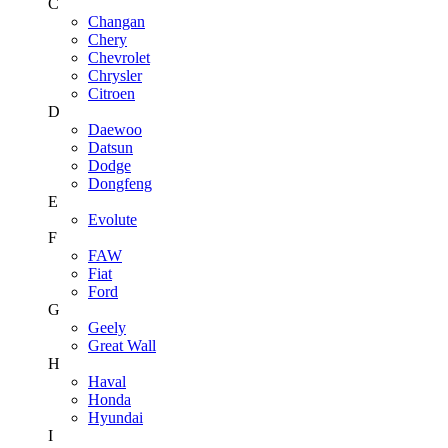
C
Changan
Chery
Chevrolet
Chrysler
Citroen
D
Daewoo
Datsun
Dodge
Dongfeng
E
Evolute
F
FAW
Fiat
Ford
G
Geely
Great Wall
H
Haval
Honda
Hyundai
I