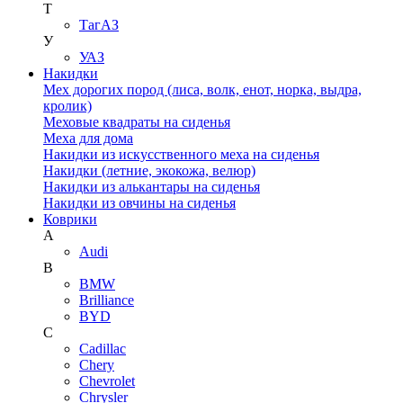
Т
ТагАЗ
У
УАЗ
Накидки
Мех дорогих пород (лиса, волк, енот, норка, выдра,
кролик)
Меховые квадраты на сиденья
Меха для дома
Накидки из искусственного меха на сиденья
Накидки (летние, экокожа, велюр)
Накидки из алькантары на сиденья
Накидки из овчины на сиденья
Коврики
A
Audi
B
BMW
Brilliance
BYD
C
Cadillac
Chery
Chevrolet
Chrysler