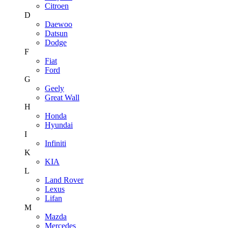
Citroen
D
Daewoo
Datsun
Dodge
F
Fiat
Ford
G
Geely
Great Wall
H
Honda
Hyundai
I
Infiniti
K
KIA
L
Land Rover
Lexus
Lifan
M
Mazda
Mercedes