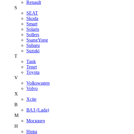
Renault
S
SEAT
Skoda
Smart
Solaris
Sollers
SsangYong
Subaru
Suzuki
T
Tank
Tenet
Toyota
V
Volkswagen
Volvo
X
Xcite
В
ВАЗ (Lada)
М
Москвич
Н
Нива