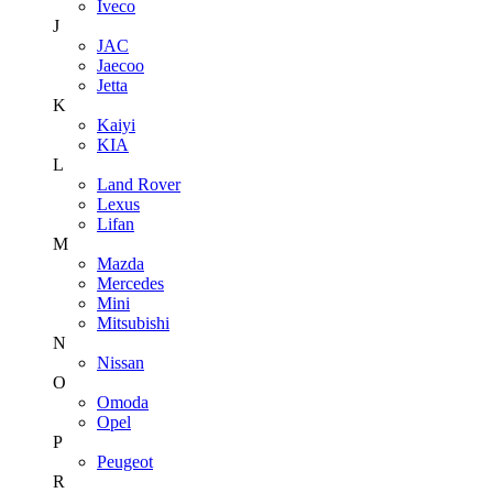
Iveco
J
JAC
Jaecoo
Jetta
K
Kaiyi
KIA
L
Land Rover
Lexus
Lifan
M
Mazda
Mercedes
Mini
Mitsubishi
N
Nissan
O
Omoda
Opel
P
Peugeot
R