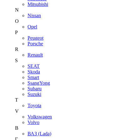
Mitsubishi
N
Nissan
O
Opel
P
Peugeot
Porsche
R
Renault
S
SEAT
Skoda
Smart
SsangYong
Subaru
Suzuki
T
Toyota
V
Volkswagen
Volvo
В
ВАЗ (Lada)
Г