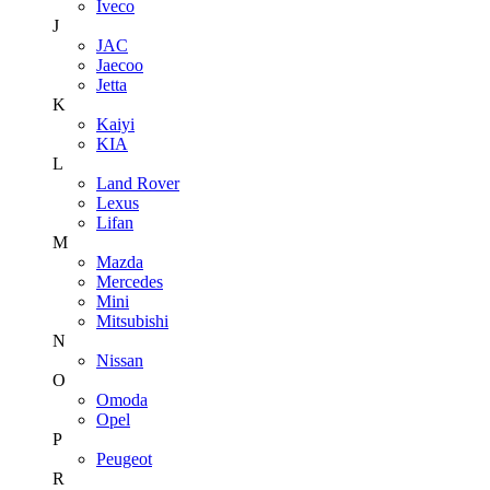
Iveco
J
JAC
Jaecoo
Jetta
K
Kaiyi
KIA
L
Land Rover
Lexus
Lifan
M
Mazda
Mercedes
Mini
Mitsubishi
N
Nissan
O
Omoda
Opel
P
Peugeot
R