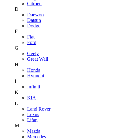
Citroen
D
Daewoo
Datsun
Dodge
F
Fiat
Ford
G
Geely
Great Wall
H
Honda
Hyundai
I
Infiniti
K
KIA
L
Land Rover
Lexus
Lifan
M
Mazda
Mercedes