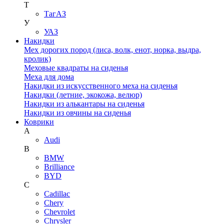
Т
ТагАЗ
У
УАЗ
Накидки
Мех дорогих пород (лиса, волк, енот, норка, выдра,
кролик)
Меховые квадраты на сиденья
Меха для дома
Накидки из искусственного меха на сиденья
Накидки (летние, экокожа, велюр)
Накидки из алькантары на сиденья
Накидки из овчины на сиденья
Коврики
A
Audi
B
BMW
Brilliance
BYD
C
Cadillac
Chery
Chevrolet
Chrysler