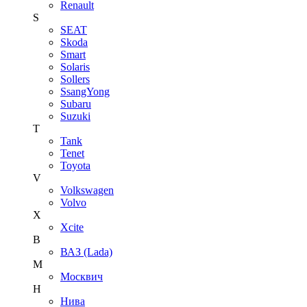
Renault
S
SEAT
Skoda
Smart
Solaris
Sollers
SsangYong
Subaru
Suzuki
T
Tank
Tenet
Toyota
V
Volkswagen
Volvo
X
Xcite
В
ВАЗ (Lada)
М
Москвич
Н
Нива