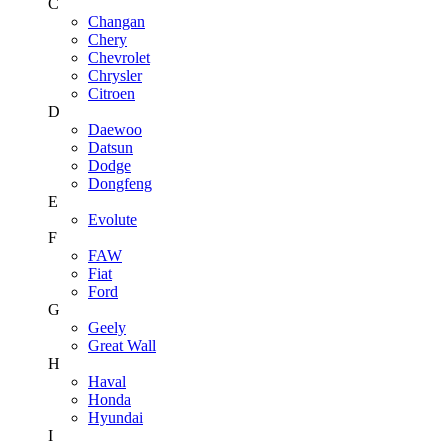
C
Changan
Chery
Chevrolet
Chrysler
Citroen
D
Daewoo
Datsun
Dodge
Dongfeng
E
Evolute
F
FAW
Fiat
Ford
G
Geely
Great Wall
H
Haval
Honda
Hyundai
I