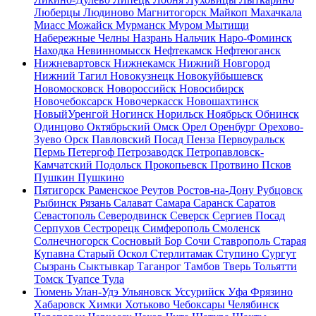
Люберцы
Людиново
Магнитогорск
Майкоп
Махачкала
Миасс
Можайск
Мурманск
Муром
Мытищи
Набережные Челны
Назрань
Нальчик
Наро-Фоминск
Находка
Невинномысск
Нефтекамск
Нефтеюганск
Нижневартовск
Нижнекамск
Нижний Новгород
Нижний Тагил
Новокузнецк
Новокуйбышевск
Новомосковск
Новороссийск
Новосибирск
Новочебоксарск
Новочеркасск
Новошахтинск
НовыйУренгой
Ногинск
Норильск
Ноябрьск
Обнинск
Одинцово
Октябрьский
Омск
Орел
Оренбург
Орехово-
Зуево
Орск
Павловский Посад
Пенза
Первоуральск
Пермь
Петергоф
Петрозаводск
Петропавловск-
Камчатский
Подольск
Прокопьевск
Протвино
Псков
Пушкин
Пушкино
Пятигорск
Раменское
Реутов
Ростов-на-Дону
Рубцовск
Рыбинск
Рязань
Салават
Самара
Саранск
Саратов
Севастополь
Северодвинск
Северск
Сергиев Посад
Серпухов
Сестрорецк
Симферополь
Смоленск
Солнечногорск
Сосновый Бор
Сочи
Ставрополь
Старая
Купавна
Старый Оскол
Стерлитамак
Ступино
Сургут
Сызрань
Сыктывкар
Таганрог
Тамбов
Тверь
Тольятти
Томск
Туапсе
Тула
Тюмень
Улан-Удэ
Ульяновск
Уссурийск
Уфа
Фрязино
Хабаровск
Химки
Хотьково
Чебоксары
Челябинск