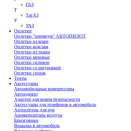
ГАЗ
Т
ТагАЗ
У
УАЗ
Оплетки
Оплетки "премиум" АВТОПИЛОТ
Оплетки из кожи
Оплетки кож/зам
Оплетки из ткани
Оплетки меховые
Оплетки силикон
Оплетки со шнуровкой
Оплетки спонж
Тенты
Аксессуары
Автомобильные компрессоры
Автоодеяло
Адаптер для ремня безопасности
Аксессуары для телефонов в автомобиль
Антисептик для рук
Ароматизаторы воздуха
Брызговики
Вешалка в автомобиль
Влажные салфетки