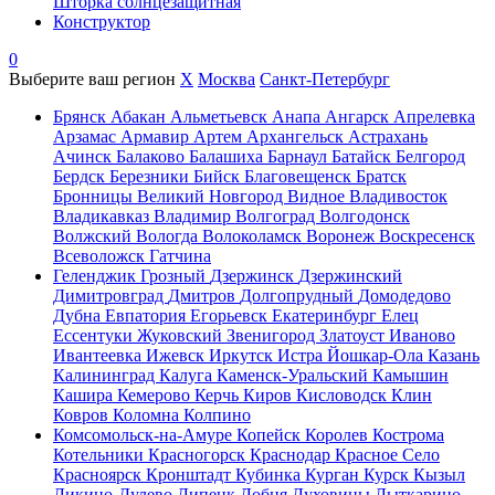
Шторка солнцезащитная
Конструктор
0
Выберите ваш регион
X
Москва
Санкт-Петербург
Брянск
Абакан
Альметьевск
Анапа
Ангарск
Апрелевка
Арзамас
Армавир
Артем
Архангельск
Астрахань
Ачинск
Балаково
Балашиха
Барнаул
Батайск
Белгород
Бердск
Березники
Бийск
Благовещенск
Братск
Бронницы
Великий Новгород
Видное
Владивосток
Владикавказ
Владимир
Волгоград
Волгодонск
Волжский
Вологда
Волоколамск
Воронеж
Воскресенск
Всеволожск
Гатчина
Геленджик
Грозный
Дзержинск
Дзержинский
Димитровград
Дмитров
Долгопрудный
Домодедово
Дубна
Евпатория
Егорьевск
Екатеринбург
Елец
Ессентуки
Жуковский
Звенигород
Златоуст
Иваново
Ивантеевка
Ижевск
Иркутск
Истра
Йошкар-Ола
Казань
Калининград
Калуга
Каменск-Уральский
Камышин
Кашира
Кемерово
Керчь
Киров
Кисловодск
Клин
Ковров
Коломна
Колпино
Комсомольск-на-Амуре
Копейск
Королев
Кострома
Котельники
Красногорск
Краснодар
Красное Село
Красноярск
Кронштадт
Кубинка
Курган
Курск
Кызыл
Ликино-Дулево
Липецк
Лобня
Луховицы
Лыткарино