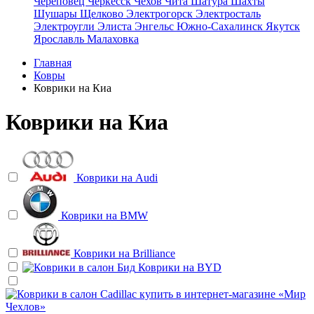
Череповец
Черкесск
Чехов
Чита
Шатура
Шахты
Шушары
Щелково
Электрогорск
Электросталь
Электроугли
Элиста
Энгельс
Южно-Сахалинск
Якутск
Ярославль
Малаховка
Главная
Ковры
Коврики на Киа
Коврики на Киа
Коврики на
Audi
Коврики на
BMW
Коврики на
Brilliance
Коврики на
BYD