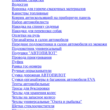
Водосгон
Воронка для горюче-смазочных материалов
Канистры топливные
Коврик антискользящий на приборную панель
Набор автомобилиста
Накидка на спинку сиденья
Накидки для перевозки собак
Оплетки на руль
Органайзеры в салон автомобиля
Передние подлокотники в салон автомобиля из экокожи
Подлокотник универсальный
Подушки "АВТОПИЛОТ"
Провода прикуривания
Пуфик
Рамка гос-номера
Ручные опрыскиватели
Сумка дорожная АВТОПИЛОТ
Сумки-органайзеры в багажник автомобиля EVA
Тенты автомобильные
Тросы для буксировки
Чехлы для хранения колес
Чехлы на запасное колесо
Чехлы универсальные "Охота и рыбалка"
Щетки стеклоочистителя