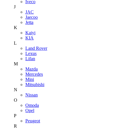
Iveco
J
JAC
Jaecoo
Jetta
K
Kaiyi
KIA
L
Land Rover
Lexus
Lifan
M
Mazda
Mercedes
Mini
Mitsubishi
N
Nissan
O
Omoda
Opel
P
Peugeot
R