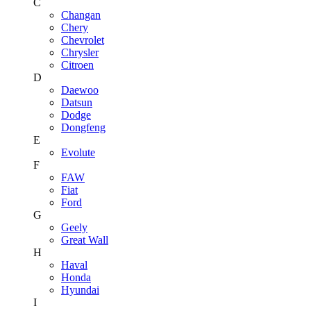
C
Changan
Chery
Chevrolet
Chrysler
Citroen
D
Daewoo
Datsun
Dodge
Dongfeng
E
Evolute
F
FAW
Fiat
Ford
G
Geely
Great Wall
H
Haval
Honda
Hyundai
I