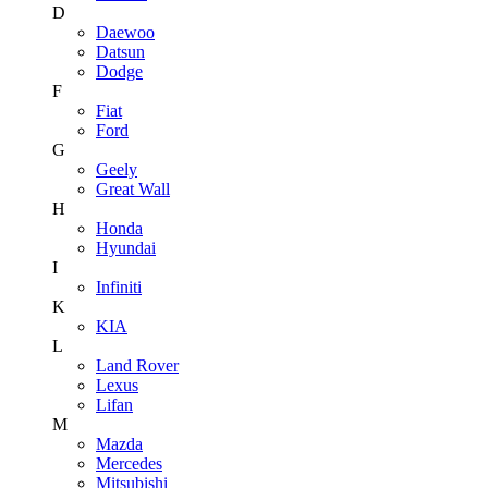
D
Daewoo
Datsun
Dodge
F
Fiat
Ford
G
Geely
Great Wall
H
Honda
Hyundai
I
Infiniti
K
KIA
L
Land Rover
Lexus
Lifan
M
Mazda
Mercedes
Mitsubishi