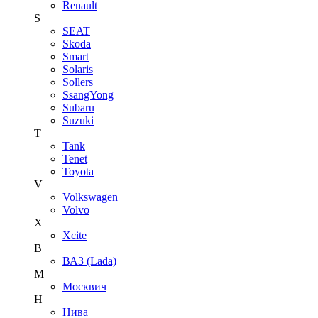
Renault
S
SEAT
Skoda
Smart
Solaris
Sollers
SsangYong
Subaru
Suzuki
T
Tank
Tenet
Toyota
V
Volkswagen
Volvo
X
Xcite
В
ВАЗ (Lada)
М
Москвич
Н
Нива