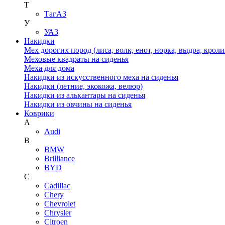
Т
ТагАЗ
У
УАЗ
Накидки
Мех дорогих пород (лиса, волк, енот, норка, выдра, кроли
Меховые квадраты на сиденья
Меха для дома
Накидки из искусственного меха на сиденья
Накидки (летние, экокожа, велюр)
Накидки из алькантары на сиденья
Накидки из овчины на сиденья
Коврики
A
Audi
B
BMW
Brilliance
BYD
C
Cadillac
Chery
Chevrolet
Chrysler
Citroen