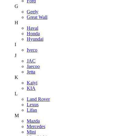
Ford
G
Geely
Great Wall
H
Haval
Honda
Hyundai
I
Iveco
J
JAC
Jaecoo
Jetta
K
Kaiyi
KIA
L
Land Rover
Lexus
Lifan
M
Mazda
Mercedes
Mini