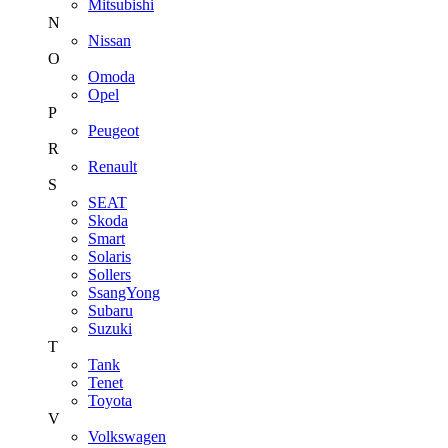
Mitsubishi
N
Nissan
O
Omoda
Opel
P
Peugeot
R
Renault
S
SEAT
Skoda
Smart
Solaris
Sollers
SsangYong
Subaru
Suzuki
T
Tank
Tenet
Toyota
V
Volkswagen