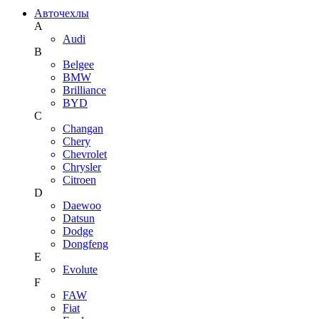
Авточехлы
A
Audi
B
Belgee
BMW
Brilliance
BYD
C
Changan
Chery
Chevrolet
Chrysler
Citroen
D
Daewoo
Datsun
Dodge
Dongfeng
E
Evolute
F
FAW
Fiat