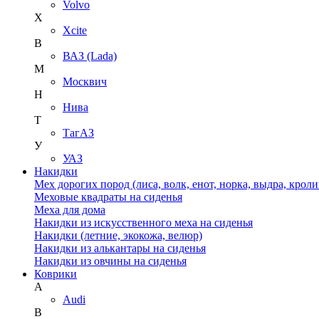
Volvo
X
Xcite
В
ВАЗ (Lada)
М
Москвич
Н
Нива
Т
ТагАЗ
У
УАЗ
Накидки
Мех дорогих пород (лиса, волк, енот, норка, выдра, кроли
Меховые квадраты на сиденья
Меха для дома
Накидки из искусственного меха на сиденья
Накидки (летние, экокожа, велюр)
Накидки из алькантары на сиденья
Накидки из овчины на сиденья
Коврики
A
Audi
B