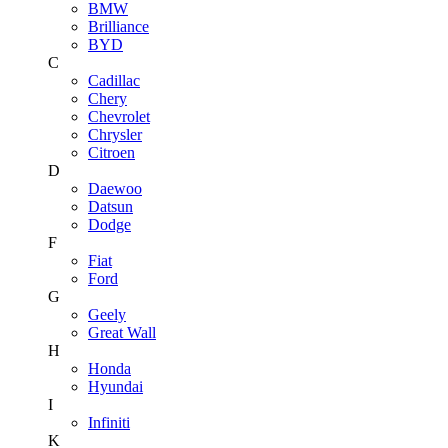
BMW
Brilliance
BYD
C
Cadillac
Chery
Chevrolet
Chrysler
Citroen
D
Daewoo
Datsun
Dodge
F
Fiat
Ford
G
Geely
Great Wall
H
Honda
Hyundai
I
Infiniti
K