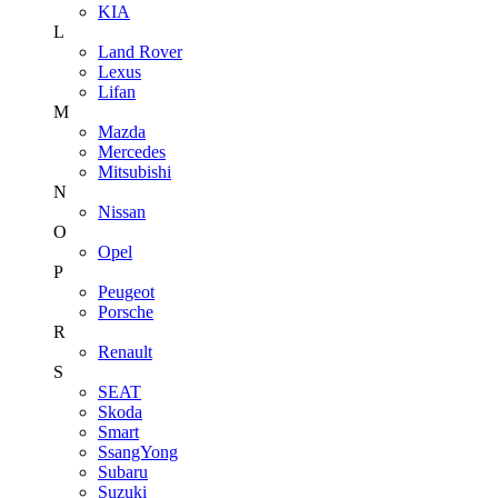
KIA
L
Land Rover
Lexus
Lifan
M
Mazda
Mercedes
Mitsubishi
N
Nissan
O
Opel
P
Peugeot
Porsche
R
Renault
S
SEAT
Skoda
Smart
SsangYong
Subaru
Suzuki