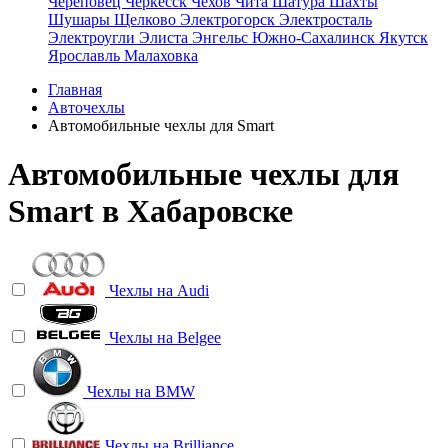
Череповец
Черкесск
Чехов
Чита
Шатура
Шахты
Шушары
Щелково
Электрогорск
Электросталь
Электроугли
Элиста
Энгельс
Южно-Сахалинск
Якутск
Ярославль
Малаховка
Главная
Авточехлы
Автомобильные чехлы для Smart
Автомобильные чехлы для
Smart в Хабаровске
Чехлы на
Audi
Чехлы на
Belgee
Чехлы на
BMW
Чехлы на
Brilliance