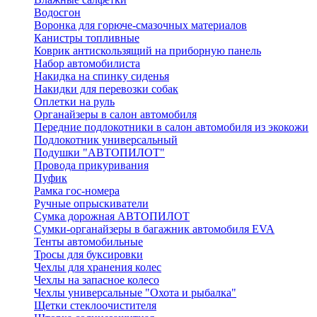
Водосгон
Воронка для горюче-смазочных материалов
Канистры топливные
Коврик антискользящий на приборную панель
Набор автомобилиста
Накидка на спинку сиденья
Накидки для перевозки собак
Оплетки на руль
Органайзеры в салон автомобиля
Передние подлокотники в салон автомобиля из экокожи
Подлокотник универсальный
Подушки "АВТОПИЛОТ"
Провода прикуривания
Пуфик
Рамка гос-номера
Ручные опрыскиватели
Сумка дорожная АВТОПИЛОТ
Сумки-органайзеры в багажник автомобиля EVA
Тенты автомобильные
Тросы для буксировки
Чехлы для хранения колес
Чехлы на запасное колесо
Чехлы универсальные "Охота и рыбалка"
Щетки стеклоочистителя