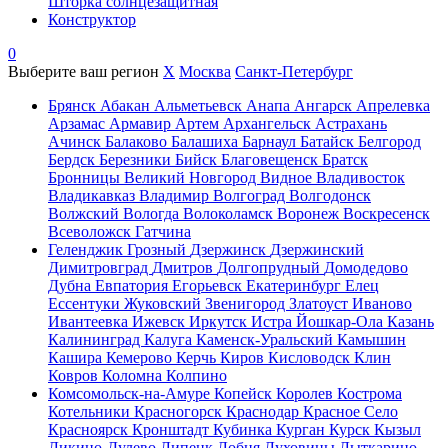
Шторка солнцезащитная
Конструктор
0
Выберите ваш регион
X
Москва
Санкт-Петербург
Брянск
Абакан
Альметьевск
Анапа
Ангарск
Апрелевка
Арзамас
Армавир
Артем
Архангельск
Астрахань
Ачинск
Балаково
Балашиха
Барнаул
Батайск
Белгород
Бердск
Березники
Бийск
Благовещенск
Братск
Бронницы
Великий Новгород
Видное
Владивосток
Владикавказ
Владимир
Волгоград
Волгодонск
Волжский
Вологда
Волоколамск
Воронеж
Воскресенск
Всеволожск
Гатчина
Геленджик
Грозный
Дзержинск
Дзержинский
Димитровград
Дмитров
Долгопрудный
Домодедово
Дубна
Евпатория
Егорьевск
Екатеринбург
Елец
Ессентуки
Жуковский
Звенигород
Златоуст
Иваново
Ивантеевка
Ижевск
Иркутск
Истра
Йошкар-Ола
Казань
Калининград
Калуга
Каменск-Уральский
Камышин
Кашира
Кемерово
Керчь
Киров
Кисловодск
Клин
Ковров
Коломна
Колпино
Комсомольск-на-Амуре
Копейск
Королев
Кострома
Котельники
Красногорск
Краснодар
Красное Село
Красноярск
Кронштадт
Кубинка
Курган
Курск
Кызыл
Ликино-Дулево
Липецк
Лобня
Луховицы
Лыткарино