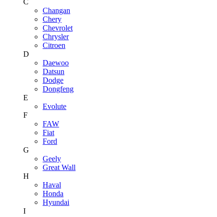
C
Changan
Chery
Chevrolet
Chrysler
Citroen
D
Daewoo
Datsun
Dodge
Dongfeng
E
Evolute
F
FAW
Fiat
Ford
G
Geely
Great Wall
H
Haval
Honda
Hyundai
I