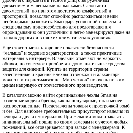
удобно его парковать в тесноте улиц с загруженным
движением и маленькими парковками. Салон авто
двухместный, но при этом достаточно комфортный и
просторный, позволяет спокойно расположиться и вещи
необходимые разложить. Благодаря усиленной подвеске и
специальному приспособлению для предотвращения
опрокидыванию они устойчивы и легко маневрируют даже на
плохих дорогах и в плохих климатических условиях.
Еще стоит отметить хорошие показатели безопасности
“малыша” и ходовые характеристики, а также практичные
материалы в интерьере. Владельцы отмечают не маркость
обивки, но советуют приобретать дополнительные средства
защиты для сидений. Купить на территории страны
качественные и красивые чехлы из экокожи и алькантары
можно в интернет-магазине “Мир чехлов” по очень низким
ценам напрямую от отечественного производителя.
В каталогах можно найти оригинальные чехлы Smart на
различные модели бренда, как на популярные, так и менее
распространенные. Представлены товары с прострочкой ромб
и без. Для наиболее требовательных присутствуют изделия из
велюра и других материалов. При желании можно заказать
индивидуальный пошив по своим замерам и с учетом любых
пожеланий, всё оговаривается при заявке с менеджерами. К
каждому клиенту свой подход, что обеспечивает подбор