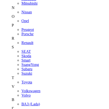
Mitsubishi
N
Nissan
O
Opel
P
Peugeot
Porsche
R
Renault
S
SEAT
Skoda
Smart
SsangYong
Subaru
Suzuki
T
Toyota
V
Volkswagen
Volvo
В
ВАЗ (Lada)
Г