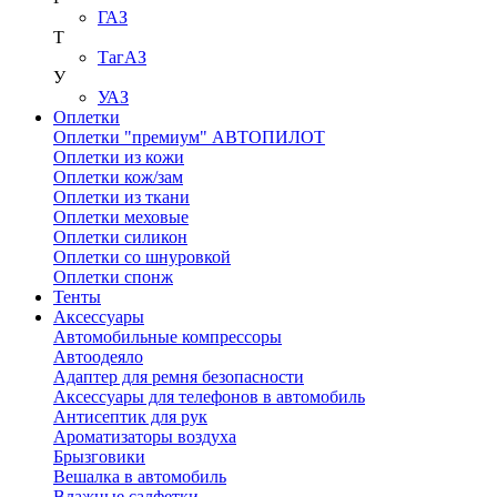
ГАЗ
Т
ТагАЗ
У
УАЗ
Оплетки
Оплетки "премиум" АВТОПИЛОТ
Оплетки из кожи
Оплетки кож/зам
Оплетки из ткани
Оплетки меховые
Оплетки силикон
Оплетки со шнуровкой
Оплетки спонж
Тенты
Аксессуары
Автомобильные компрессоры
Автоодеяло
Адаптер для ремня безопасности
Аксессуары для телефонов в автомобиль
Антисептик для рук
Ароматизаторы воздуха
Брызговики
Вешалка в автомобиль
Влажные салфетки