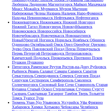
Люберцы
Людиново
Магнитогорск
Майкоп
Махачкала
Миасс
Можайск
Мурманск
Муром
Мытищи
Набережные Челны
Назрань
Нальчик
Наро-Фоминск
Находка
Невинномысск
Нефтекамск
Нефтеюганск
Нижневартовск
Нижнекамск
Нижний Новгород
Нижний Тагил
Новокузнецк
Новокуйбышевск
Новомосковск
Новороссийск
Новосибирск
Новочебоксарск
Новочеркасск
Новошахтинск
НовыйУренгой
Ногинск
Норильск
Ноябрьск
Обнинск
Одинцово
Октябрьский
Омск
Орел
Оренбург
Орехово-
Зуево
Орск
Павловский Посад
Пенза
Первоуральск
Пермь
Петергоф
Петрозаводск
Петропавловск-
Камчатский
Подольск
Прокопьевск
Протвино
Псков
Пушкин
Пушкино
Пятигорск
Раменское
Реутов
Ростов-на-Дону
Рубцовск
Рыбинск
Рязань
Салават
Самара
Саранск
Саратов
Севастополь
Северодвинск
Северск
Сергиев Посад
Серпухов
Сестрорецк
Симферополь
Смоленск
Солнечногорск
Сосновый Бор
Сочи
Ставрополь
Старая
Купавна
Старый Оскол
Стерлитамак
Ступино
Сургут
Сызрань
Сыктывкар
Таганрог
Тамбов
Тверь
Тольятти
Томск
Туапсе
Тула
Тюмень
Улан-Удэ
Ульяновск
Уссурийск
Уфа
Фрязино
Хабаровск
Химки
Хотьково
Чебоксары
Челябинск