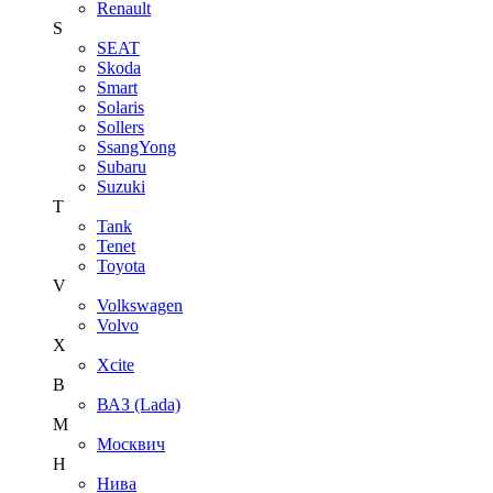
Renault
S
SEAT
Skoda
Smart
Solaris
Sollers
SsangYong
Subaru
Suzuki
T
Tank
Tenet
Toyota
V
Volkswagen
Volvo
X
Xcite
В
ВАЗ (Lada)
М
Москвич
Н
Нива