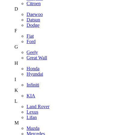
Citroen
D
Daewoo
Datsun
Dodge
F
Fiat
Ford
G
Geely
Great Wall
H
Honda
Hyundai
I
Infiniti
K
KIA
L
Land Rover
Lexus
Lifan
M
Mazda
Mercedes