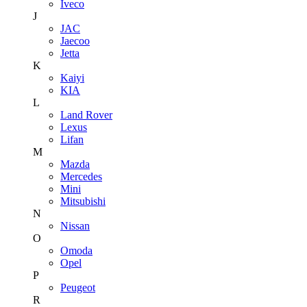
Iveco
J
JAC
Jaecoo
Jetta
K
Kaiyi
KIA
L
Land Rover
Lexus
Lifan
M
Mazda
Mercedes
Mini
Mitsubishi
N
Nissan
O
Omoda
Opel
P
Peugeot
R