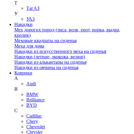
Т
ТагАЗ
У
УАЗ
Накидки
Мех дорогих пород (лиса, волк, енот, норка, выдра,
кролик)
Меховые квадраты на сиденья
Меха для дома
Накидки из искусственного меха на сиденья
Накидки (летние, экокожа, велюр)
Накидки из алькантары на сиденья
Накидки из овчины на сиденья
Коврики
A
Audi
B
BMW
Brilliance
BYD
C
Cadillac
Chery
Chevrolet
Chrysler