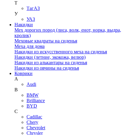
Т
ТагАЗ
У
УАЗ
Накидки
Мех дорогих пород (лиса, волк, енот, норка, выдра,
кролик)
Меховые квадраты на сиденья
Меха для дома
Накидки из искусственного меха на сиденья
Накидки (летние, экокожа, велюр)
Накидки из алькантары на сиденья
Накидки из овчины на сиденья
Коврики
A
Audi
B
BMW
Brilliance
BYD
C
Cadillac
Chery
Chevrolet
Chrysler