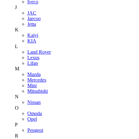
Iveco
J
JAC
Jaecoo
Jetta
K
Kaiyi
KIA
L
Land Rover
Lexus
Lifan
M
Mazda
Mercedes
Mini
Mitsubishi
N
Nissan
O
Omoda
Opel
P
Peugeot
R