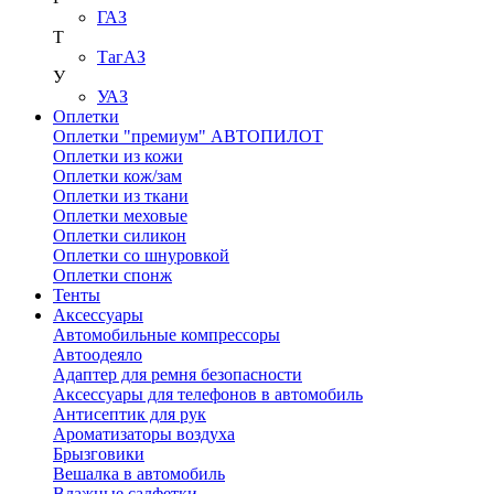
ГАЗ
Т
ТагАЗ
У
УАЗ
Оплетки
Оплетки "премиум" АВТОПИЛОТ
Оплетки из кожи
Оплетки кож/зам
Оплетки из ткани
Оплетки меховые
Оплетки силикон
Оплетки со шнуровкой
Оплетки спонж
Тенты
Аксессуары
Автомобильные компрессоры
Автоодеяло
Адаптер для ремня безопасности
Аксессуары для телефонов в автомобиль
Антисептик для рук
Ароматизаторы воздуха
Брызговики
Вешалка в автомобиль
Влажные салфетки