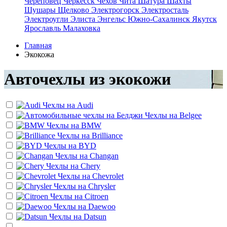
Череповец
Черкесск
Чехов
Чита
Шатура
Шахты
Шушары
Щелково
Электрогорск
Электросталь
Электроугли
Элиста
Энгельс
Южно-Сахалинск
Якутск
Ярославль
Малаховка
Главная
Экокожа
Авточехлы из экокожи
Чехлы на
Audi
Чехлы на
Belgee
Чехлы на
BMW
Чехлы на
Brilliance
Чехлы на
BYD
Чехлы на
Changan
Чехлы на
Chery
Чехлы на
Chevrolet
Чехлы на
Chrysler
Чехлы на
Citroen
Чехлы на
Daewoo
Чехлы на
Datsun