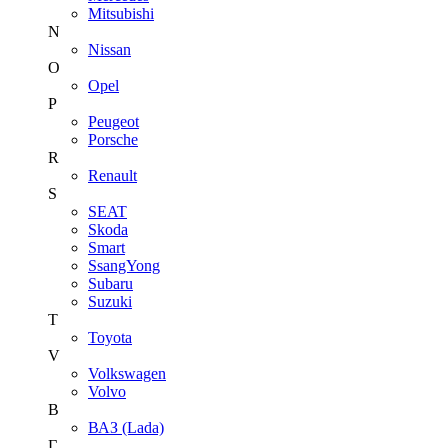
Mitsubishi
N
Nissan
O
Opel
P
Peugeot
Porsche
R
Renault
S
SEAT
Skoda
Smart
SsangYong
Subaru
Suzuki
T
Toyota
V
Volkswagen
Volvo
В
ВАЗ (Lada)
Г