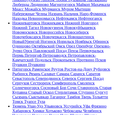
Люберцы
Людиново
Магнитогорск
Майкоп
Махачкала
Миасс
Можайск
Мурманск
Муром
Мытищи
Набережные Челны
Назрань
Нальчик
Наро-Фоминск
Находка
Невинномысск
Нефтекамск
Нефтеюганск
Нижневартовск
Нижнекамск
Нижний Новгород
Нижний Тагил
Новокузнецк
Новокуйбышевск
Новомосковск
Новороссийск
Новосибирск
Новочебоксарск
Новочеркасск
Новошахтинск
НовыйУренгой
Ногинск
Норильск
Ноябрьск
Обнинск
Одинцово
Октябрьский
Омск
Орел
Оренбург
Орехово-
Зуево
Орск
Павловский Посад
Пенза
Первоуральск
Пермь
Петергоф
Петрозаводск
Петропавловск-
Камчатский
Подольск
Прокопьевск
Протвино
Псков
Пушкин
Пушкино
Пятигорск
Раменское
Реутов
Ростов-на-Дону
Рубцовск
Рыбинск
Рязань
Салават
Самара
Саранск
Саратов
Севастополь
Северодвинск
Северск
Сергиев Посад
Серпухов
Сестрорецк
Симферополь
Смоленск
Солнечногорск
Сосновый Бор
Сочи
Ставрополь
Старая
Купавна
Старый Оскол
Стерлитамак
Ступино
Сургут
Сызрань
Сыктывкар
Таганрог
Тамбов
Тверь
Тольятти
Томск
Туапсе
Тула
Тюмень
Улан-Удэ
Ульяновск
Уссурийск
Уфа
Фрязино
Хабаровск
Химки
Хотьково
Чебоксары
Челябинск