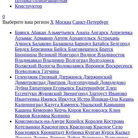
Шторка солнцезащитная
Конструктор
0
Выберите ваш регион
X
Москва
Санкт-Петербург
Брянск
Абакан
Альметьевск
Анапа
Ангарск
Апрелевка
Арзамас
Армавир
Артем
Архангельск
Астрахань
Ачинск
Балаково
Балашиха
Барнаул
Батайск
Белгород
Бердск
Березники
Бийск
Благовещенск
Братск
Бронницы
Великий Новгород
Видное
Владивосток
Владикавказ
Владимир
Волгоград
Волгодонск
Волжский
Вологда
Волоколамск
Воронеж
Воскресенск
Всеволожск
Гатчина
Геленджик
Грозный
Дзержинск
Дзержинский
Димитровград
Дмитров
Долгопрудный
Домодедово
Дубна
Евпатория
Егорьевск
Екатеринбург
Елец
Ессентуки
Жуковский
Звенигород
Златоуст
Иваново
Ивантеевка
Ижевск
Иркутск
Истра
Йошкар-Ола
Казань
Калининград
Калуга
Каменск-Уральский
Камышин
Кашира
Кемерово
Керчь
Киров
Кисловодск
Клин
Ковров
Коломна
Колпино
Комсомольск-на-Амуре
Копейск
Королев
Кострома
Котельники
Красногорск
Краснодар
Красное Село
Красноярск
Кронштадт
Кубинка
Курган
Курск
Кызыл
Ликино-Дулево
Липецк
Лобня
Луховицы
Лыткарино