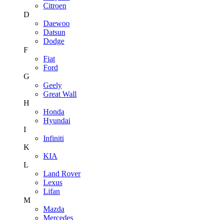
Citroen
D
Daewoo
Datsun
Dodge
F
Fiat
Ford
G
Geely
Great Wall
H
Honda
Hyundai
I
Infiniti
K
KIA
L
Land Rover
Lexus
Lifan
M
Mazda
Mercedes