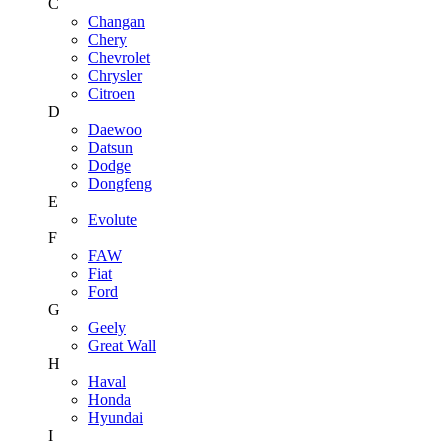
C
Changan
Chery
Chevrolet
Chrysler
Citroen
D
Daewoo
Datsun
Dodge
Dongfeng
E
Evolute
F
FAW
Fiat
Ford
G
Geely
Great Wall
H
Haval
Honda
Hyundai
I