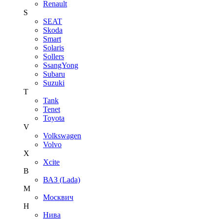
Renault
S
SEAT
Skoda
Smart
Solaris
Sollers
SsangYong
Subaru
Suzuki
T
Tank
Tenet
Toyota
V
Volkswagen
Volvo
X
Xcite
В
ВАЗ (Lada)
М
Москвич
Н
Нива