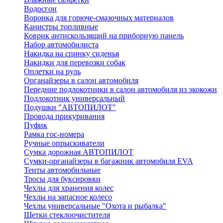
Водосгон
Воронка для горюче-смазочных материалов
Канистры топливные
Коврик антискользящий на приборную панель
Набор автомобилиста
Накидка на спинку сиденья
Накидки для перевозки собак
Оплетки на руль
Органайзеры в салон автомобиля
Передние подлокотники в салон автомобиля из экокожи
Подлокотник универсальный
Подушки "АВТОПИЛОТ"
Провода прикуривания
Пуфик
Рамка гос-номера
Ручные опрыскиватели
Сумка дорожная АВТОПИЛОТ
Сумки-органайзеры в багажник автомобиля EVA
Тенты автомобильные
Тросы для буксировки
Чехлы для хранения колес
Чехлы на запасное колесо
Чехлы универсальные "Охота и рыбалка"
Щетки стеклоочистителя