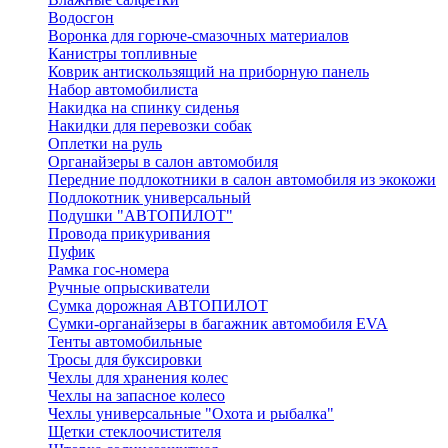
Водосгон
Воронка для горюче-смазочных материалов
Канистры топливные
Коврик антискользящий на приборную панель
Набор автомобилиста
Накидка на спинку сиденья
Накидки для перевозки собак
Оплетки на руль
Органайзеры в салон автомобиля
Передние подлокотники в салон автомобиля из экокожи
Подлокотник универсальный
Подушки "АВТОПИЛОТ"
Провода прикуривания
Пуфик
Рамка гос-номера
Ручные опрыскиватели
Сумка дорожная АВТОПИЛОТ
Сумки-органайзеры в багажник автомобиля EVA
Тенты автомобильные
Тросы для буксировки
Чехлы для хранения колес
Чехлы на запасное колесо
Чехлы универсальные "Охота и рыбалка"
Щетки стеклоочистителя