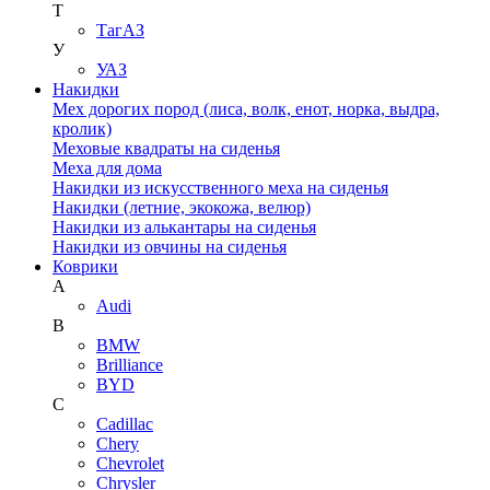
Т
ТагАЗ
У
УАЗ
Накидки
Мех дорогих пород (лиса, волк, енот, норка, выдра,
кролик)
Меховые квадраты на сиденья
Меха для дома
Накидки из искусственного меха на сиденья
Накидки (летние, экокожа, велюр)
Накидки из алькантары на сиденья
Накидки из овчины на сиденья
Коврики
A
Audi
B
BMW
Brilliance
BYD
C
Cadillac
Chery
Chevrolet
Chrysler