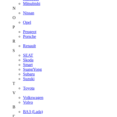
Mitsubishi
N
Nissan
O
Opel
P
Peugeot
Porsche
R
Renault
S
SEAT
Skoda
Smart
SsangYong
Subaru
Suzuki
T
Toyota
V
Volkswagen
Volvo
В
ВАЗ (Lada)
Г