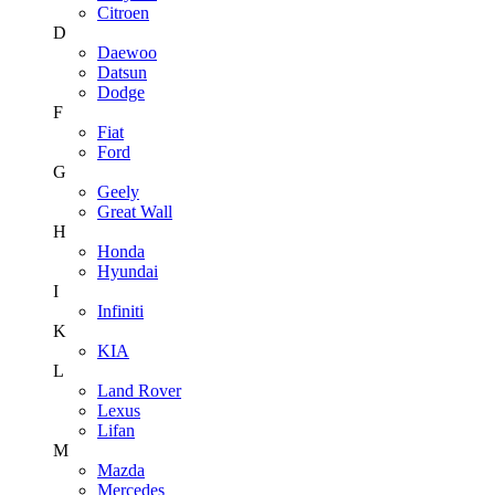
Citroen
D
Daewoo
Datsun
Dodge
F
Fiat
Ford
G
Geely
Great Wall
H
Honda
Hyundai
I
Infiniti
K
KIA
L
Land Rover
Lexus
Lifan
M
Mazda
Mercedes