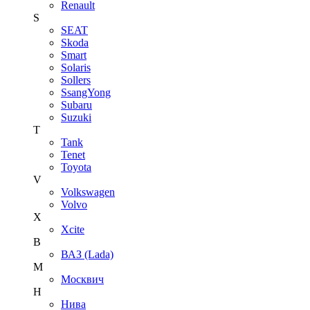
Renault
S
SEAT
Skoda
Smart
Solaris
Sollers
SsangYong
Subaru
Suzuki
T
Tank
Tenet
Toyota
V
Volkswagen
Volvo
X
Xcite
В
ВАЗ (Lada)
М
Москвич
Н
Нива