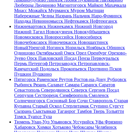
Люберцы
Людиново
Магнитогорск
Майкоп
Махачкала
Миасс
Можайск
Мурманск
Муром
Мытищи
Набережные Челны
Назрань
Нальчик
Наро-Фоминск
Находка
Невинномысск
Нефтекамск
Нефтеюганск
Нижневартовск
Нижнекамск
Нижний Новгород
Нижний Тагил
Новокузнецк
Новокуйбышевск
Новомосковск
Новороссийск
Новосибирск
Новочебоксарск
Новочеркасск
Новошахтинск
НовыйУренгой
Ногинск
Норильск
Ноябрьск
Обнинск
Одинцово
Октябрьский
Омск
Орел
Оренбург
Орехово-
Зуево
Орск
Павловский Посад
Пенза
Первоуральск
Пермь
Петергоф
Петрозаводск
Петропавловск-
Камчатский
Подольск
Прокопьевск
Протвино
Псков
Пушкин
Пушкино
Пятигорск
Раменское
Реутов
Ростов-на-Дону
Рубцовск
Рыбинск
Рязань
Салават
Самара
Саранск
Саратов
Севастополь
Северодвинск
Северск
Сергиев Посад
Серпухов
Сестрорецк
Симферополь
Смоленск
Солнечногорск
Сосновый Бор
Сочи
Ставрополь
Старая
Купавна
Старый Оскол
Стерлитамак
Ступино
Сургут
Сызрань
Сыктывкар
Таганрог
Тамбов
Тверь
Тольятти
Томск
Туапсе
Тула
Тюмень
Улан-Удэ
Ульяновск
Уссурийск
Уфа
Фрязино
Хабаровск
Химки
Хотьково
Чебоксары
Челябинск