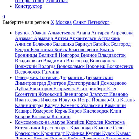
Шторка солнцезащитная
Конструктор
0
Выберите ваш регион
X
Москва
Санкт-Петербург
Брянск
Абакан
Альметьевск
Анапа
Ангарск
Апрелевка
Арзамас
Армавир
Артем
Архангельск
Астрахань
Ачинск
Балаково
Балашиха
Барнаул
Батайск
Белгород
Бердск
Березники
Бийск
Благовещенск
Братск
Бронницы
Великий Новгород
Видное
Владивосток
Владикавказ
Владимир
Волгоград
Волгодонск
Волжский
Вологда
Волоколамск
Воронеж
Воскресенск
Всеволожск
Гатчина
Геленджик
Грозный
Дзержинск
Дзержинский
Димитровград
Дмитров
Долгопрудный
Домодедово
Дубна
Евпатория
Егорьевск
Екатеринбург
Елец
Ессентуки
Жуковский
Звенигород
Златоуст
Иваново
Ивантеевка
Ижевск
Иркутск
Истра
Йошкар-Ола
Казань
Калининград
Калуга
Каменск-Уральский
Камышин
Кашира
Кемерово
Керчь
Киров
Кисловодск
Клин
Ковров
Коломна
Колпино
Комсомольск-на-Амуре
Копейск
Королев
Кострома
Котельники
Красногорск
Краснодар
Красное Село
Красноярск
Кронштадт
Кубинка
Курган
Курск
Кызыл
Ликино-Дулево
Липецк
Лобня
Луховицы
Лыткарино