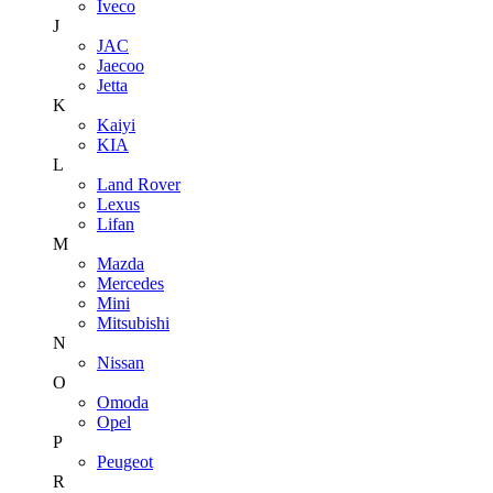
Iveco
J
JAC
Jaecoo
Jetta
K
Kaiyi
KIA
L
Land Rover
Lexus
Lifan
M
Mazda
Mercedes
Mini
Mitsubishi
N
Nissan
O
Omoda
Opel
P
Peugeot
R