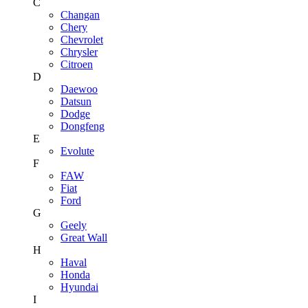
C
Changan
Chery
Chevrolet
Chrysler
Citroen
D
Daewoo
Datsun
Dodge
Dongfeng
E
Evolute
F
FAW
Fiat
Ford
G
Geely
Great Wall
H
Haval
Honda
Hyundai
I