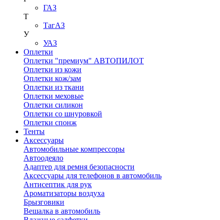
ГАЗ
Т
ТагАЗ
У
УАЗ
Оплетки
Оплетки "премиум" АВТОПИЛОТ
Оплетки из кожи
Оплетки кож/зам
Оплетки из ткани
Оплетки меховые
Оплетки силикон
Оплетки со шнуровкой
Оплетки спонж
Тенты
Аксессуары
Автомобильные компрессоры
Автоодеяло
Адаптер для ремня безопасности
Аксессуары для телефонов в автомобиль
Антисептик для рук
Ароматизаторы воздуха
Брызговики
Вешалка в автомобиль
Влажные салфетки