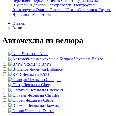
Череповец
Черкесск
Чехов
Чита
Шатура
Шахты
Шушары
Щелково
Электрогорск
Электросталь
Электроугли
Элиста
Энгельс
Южно-Сахалинск
Якутск
Ярославль
Малаховка
Главная
Велюр
Авточехлы из велюра
Чехлы на
Audi
Чехлы на
Belgee
Чехлы на
BMW
Чехлы на
Brilliance
Чехлы на
BYD
Чехлы на
Changan
Чехлы на
Chery
Чехлы на
Chevrolet
Чехлы на
Chrysler
Чехлы на
Citroen
Чехлы на
Daewoo
Чехлы на
Datsun