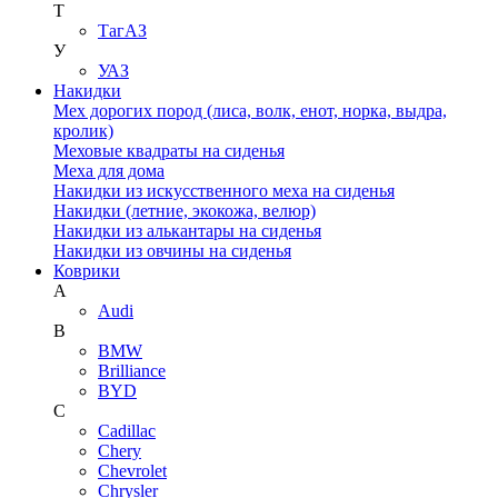
Т
ТагАЗ
У
УАЗ
Накидки
Мех дорогих пород (лиса, волк, енот, норка, выдра,
кролик)
Меховые квадраты на сиденья
Меха для дома
Накидки из искусственного меха на сиденья
Накидки (летние, экокожа, велюр)
Накидки из алькантары на сиденья
Накидки из овчины на сиденья
Коврики
A
Audi
B
BMW
Brilliance
BYD
C
Cadillac
Chery
Chevrolet
Chrysler