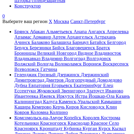
Шторка солнцезащитная
Конструктор
0
Выберите ваш регион
X
Москва
Санкт-Петербург
Брянск
Абакан
Альметьевск
Анапа
Ангарск
Апрелевка
Арзамас
Армавир
Артем
Архангельск
Астрахань
Ачинск
Балаково
Балашиха
Барнаул
Батайск
Белгород
Бердск
Березники
Бийск
Благовещенск
Братск
Бронницы
Великий Новгород
Видное
Владивосток
Владикавказ
Владимир
Волгоград
Волгодонск
Волжский
Вологда
Волоколамск
Воронеж
Воскресенск
Всеволожск
Гатчина
Геленджик
Грозный
Дзержинск
Дзержинский
Димитровград
Дмитров
Долгопрудный
Домодедово
Дубна
Евпатория
Егорьевск
Екатеринбург
Елец
Ессентуки
Жуковский
Звенигород
Златоуст
Иваново
Ивантеевка
Ижевск
Иркутск
Истра
Йошкар-Ола
Казань
Калининград
Калуга
Каменск-Уральский
Камышин
Кашира
Кемерово
Керчь
Киров
Кисловодск
Клин
Ковров
Коломна
Колпино
Комсомольск-на-Амуре
Копейск
Королев
Кострома
Котельники
Красногорск
Краснодар
Красное Село
Красноярск
Кронштадт
Кубинка
Курган
Курск
Кызыл
Ликино-Дулево
Липецк
Лобня
Луховицы
Лыткарино