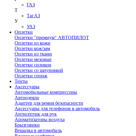
ГАЗ
Т
ТагАЗ
У
УАЗ
Оплетки
Оплетки "премиум" АВТОПИЛОТ
Оплетки из кожи
Оплетки кож/зам
Оплетки из ткани
Оплетки меховые
Оплетки силикон
Оплетки со шнуровкой
Оплетки спонж
Тенты
Аксессуары
Автомобильные компрессоры
Автоодеяло
Адаптер для ремня безопасности
Аксессуары для телефонов в автомобиль
Антисептик для рук
Ароматизаторы воздуха
Брызговики
Вешалка в автомобиль
Влажные салфетки