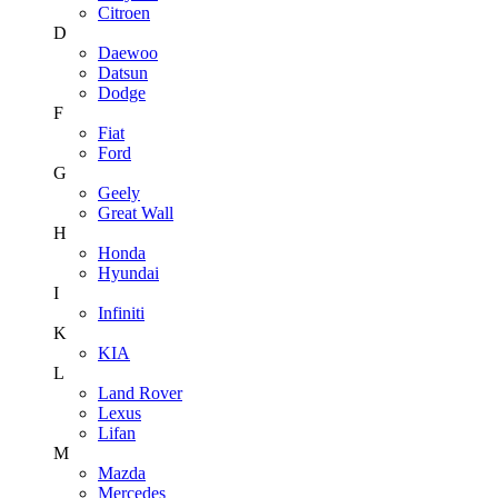
Citroen
D
Daewoo
Datsun
Dodge
F
Fiat
Ford
G
Geely
Great Wall
H
Honda
Hyundai
I
Infiniti
K
KIA
L
Land Rover
Lexus
Lifan
M
Mazda
Mercedes