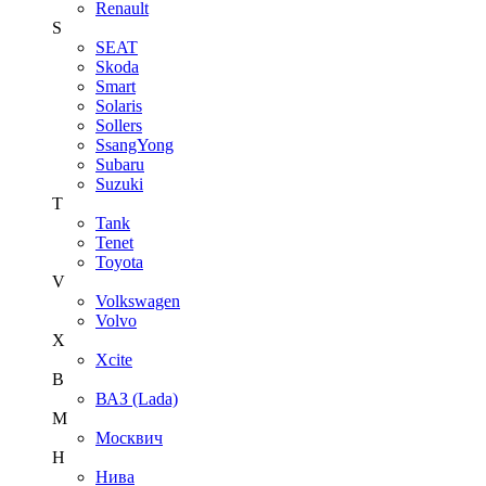
Renault
S
SEAT
Skoda
Smart
Solaris
Sollers
SsangYong
Subaru
Suzuki
T
Tank
Tenet
Toyota
V
Volkswagen
Volvo
X
Xcite
В
ВАЗ (Lada)
М
Москвич
Н
Нива