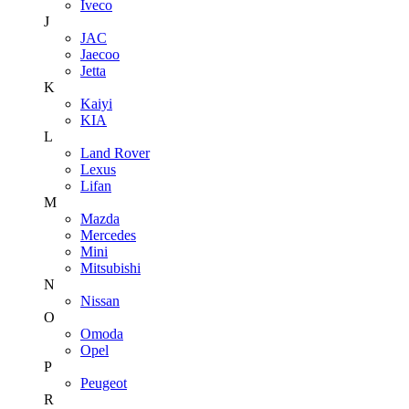
Iveco
J
JAC
Jaecoo
Jetta
K
Kaiyi
KIA
L
Land Rover
Lexus
Lifan
M
Mazda
Mercedes
Mini
Mitsubishi
N
Nissan
O
Omoda
Opel
P
Peugeot
R