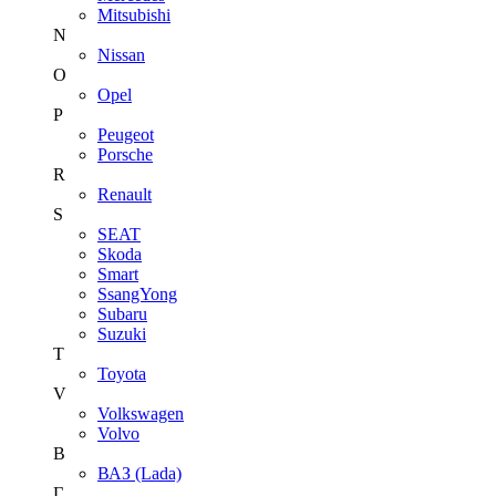
Mitsubishi
N
Nissan
O
Opel
P
Peugeot
Porsche
R
Renault
S
SEAT
Skoda
Smart
SsangYong
Subaru
Suzuki
T
Toyota
V
Volkswagen
Volvo
В
ВАЗ (Lada)
Г