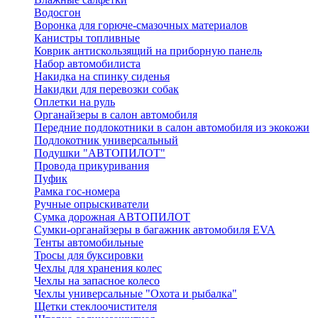
Водосгон
Воронка для горюче-смазочных материалов
Канистры топливные
Коврик антискользящий на приборную панель
Набор автомобилиста
Накидка на спинку сиденья
Накидки для перевозки собак
Оплетки на руль
Органайзеры в салон автомобиля
Передние подлокотники в салон автомобиля из экокожи
Подлокотник универсальный
Подушки "АВТОПИЛОТ"
Провода прикуривания
Пуфик
Рамка гос-номера
Ручные опрыскиватели
Сумка дорожная АВТОПИЛОТ
Сумки-органайзеры в багажник автомобиля EVA
Тенты автомобильные
Тросы для буксировки
Чехлы для хранения колес
Чехлы на запасное колесо
Чехлы универсальные "Охота и рыбалка"
Щетки стеклоочистителя