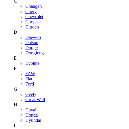
C
Changan
Chery
Chevrolet
Chrysler
Citroen
D
Daewoo
Datsun
Dodge
Dongfeng
E
Evolute
F
FAW
Fiat
Ford
G
Geely
Great Wall
H
Haval
Honda
Hyundai
I