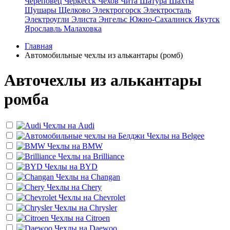
Череповец
Черкесск
Чехов
Чита
Шатура
Шахты
Шушары
Щелково
Электрогорск
Электросталь
Электроугли
Элиста
Энгельс
Южно-Сахалинск
Якутск
Ярославль
Малаховка
Главная
Автомобильные чехлы из алькантары (ромб)
Авточехлы из алькантары
ромба
Чехлы на
Audi
Чехлы на
Belgee
Чехлы на
BMW
Чехлы на
Brilliance
Чехлы на
BYD
Чехлы на
Changan
Чехлы на
Chery
Чехлы на
Chevrolet
Чехлы на
Chrysler
Чехлы на
Citroen
Чехлы на
Daewoo