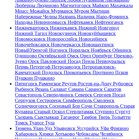
Люберцы
Людиново
Магнитогорск
Майкоп
Махачкала
Миасс
Можайск
Мурманск
Муром
Мытищи
Набережные Челны
Назрань
Нальчик
Наро-Фоминск
Находка
Невинномысск
Нефтекамск
Нефтеюганск
Нижневартовск
Нижнекамск
Нижний Новгород
Нижний Тагил
Новокузнецк
Новокуйбышевск
Новомосковск
Новороссийск
Новосибирск
Новочебоксарск
Новочеркасск
Новошахтинск
НовыйУренгой
Ногинск
Норильск
Ноябрьск
Обнинск
Одинцово
Октябрьский
Омск
Орел
Оренбург
Орехово-
Зуево
Орск
Павловский Посад
Пенза
Первоуральск
Пермь
Петергоф
Петрозаводск
Петропавловск-
Камчатский
Подольск
Прокопьевск
Протвино
Псков
Пушкин
Пушкино
Пятигорск
Раменское
Реутов
Ростов-на-Дону
Рубцовск
Рыбинск
Рязань
Салават
Самара
Саранск
Саратов
Севастополь
Северодвинск
Северск
Сергиев Посад
Серпухов
Сестрорецк
Симферополь
Смоленск
Солнечногорск
Сосновый Бор
Сочи
Ставрополь
Старая
Купавна
Старый Оскол
Стерлитамак
Ступино
Сургут
Сызрань
Сыктывкар
Таганрог
Тамбов
Тверь
Тольятти
Томск
Туапсе
Тула
Тюмень
Улан-Удэ
Ульяновск
Уссурийск
Уфа
Фрязино
Хабаровск
Химки
Хотьково
Чебоксары
Челябинск